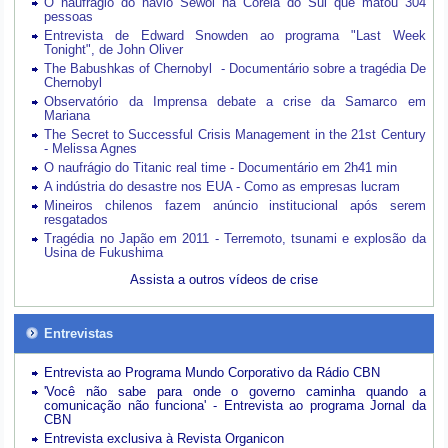
O naufrágio do navio Sewol na Coreia do Sul que matou 304
pessoas
Entrevista de Edward Snowden ao programa "Last Week
Tonight", de John Oliver
The Babushkas of Chernobyl - Documentário sobre a tragédia De
Chernobyl
Observatório da Imprensa debate a crise da Samarco em
Mariana
The Secret to Successful Crisis Management in the 21st Century
- Melissa Agnes
O naufrágio do Titanic real time - Documentário em 2h41 min
A indústria do desastre nos EUA - Como as empresas lucram
Mineiros chilenos fazem anúncio institucional após serem
resgatados
Tragédia no Japão em 2011 - Terremoto, tsunami e explosão da
Usina de Fukushima
Assista a outros vídeos de crise
Entrevistas
Entrevista ao Programa Mundo Corporativo da Rádio CBN
'Você não sabe para onde o governo caminha quando a
comunicação não funciona' - Entrevista ao programa Jornal da
CBN
Entrevista exclusiva à Revista Organicon