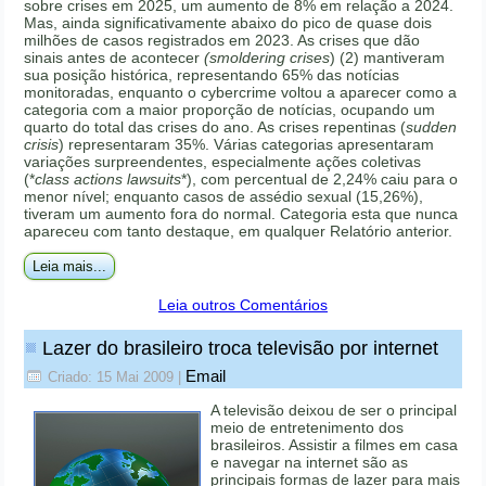
sobre crises em 2025, um aumento de 8% em relação a 2024.
Mas, ainda significativamente abaixo do pico de quase dois
milhões de casos registrados em 2023. As crises que dão
sinais antes de acontecer
(smoldering crises
) (2) mantiveram
sua posição histórica, representando 65% das notícias
monitoradas, enquanto o cybercrime voltou a aparecer como a
categoria com a maior proporção de notícias, ocupando um
quarto do total das crises do ano. As crises repentinas (
sudden
crisis
) representaram 35%. Várias categorias apresentaram
variações surpreendentes, especialmente ações coletivas
(*
class actions lawsuits
*), com percentual de 2,24% caiu para o
menor nível; enquanto casos de assédio sexual (15,26%),
tiveram um aumento fora do normal. Categoria esta que nunca
apareceu com tanto destaque, em qualquer Relatório anterior.
Leia mais...
Leia outros Comentários
Lazer do brasileiro troca televisão por internet
Email
Criado: 15 Mai 2009
|
A televisão deixou de ser o principal
meio de entretenimento dos
brasileiros. Assistir a filmes em casa
e navegar na internet são as
principais formas de lazer para mais