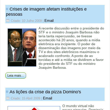
Crises de imagem afetam instituições e
pessoas
Email
Criado: 10 Julho 2009
|
A recente discussão entre o presidente do
STF e o ministro Joaquim Barbosa não
teria tanta repercussão, se tivesse
acontecido há 20 anos, quando a mídia
eletrônica era incipiente. O poder de
disseminação das imagens por meio da
TV e dos sites eletrônicos maximizou o
acalorado confronto. A ponto de as
torcidas e até a mídia se dividirem a favor
do presidente do STF ou do ministro
Joaquim Barbosa.
Leia mais...
As lições da crise da pizza Domino's
Email
Criado: 15 Abril 2009
|
O mundo virtual não
poupa ninguém. Domino’s,