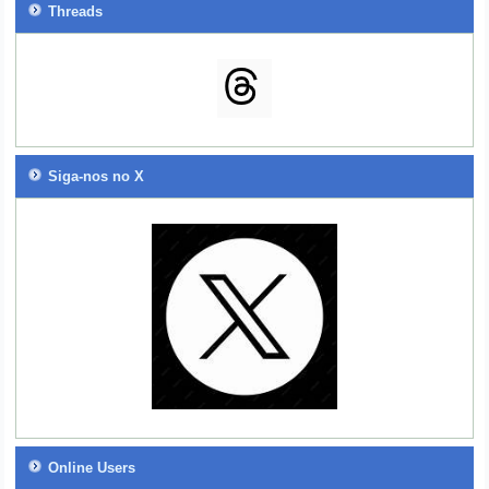
Threads
Siga-nos no X
Online Users