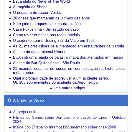
Escândalo do News of The World
A tragédia de Bhopal
O desastre do Exxon Valdez
20 crises que marcaram os últimos dez anos
Sete piores ataques hackers da história
Case Fukushima - Um estudo de caso
Como reverter crises nas redes sociais
O acidente com o Boeing 727 da Vasp em 1982
As 21 maiores crises de alimentação em restaurantes da história
A crise da água mineral Perrier
EUA sob uma rajada de balas: o mapa dos atentados em massa
A crise do Bar Quitandinha - São Paulo
21 maiores desafios de crises em comunicação na história dos
restaurantes
Qual a probabilidade de sobreviver a um acidente aéreo.
Os 103 sobreviventes do acidente da Aeroméxico
Leia outros artigos
A Crise no Vídeo
A Igreja oculta
Filmes ou Séries sobre Jornalismo e casos de Crise - Outubro
2024
Inside Job (Trabalho Interno) Documentário sobre crise 2008