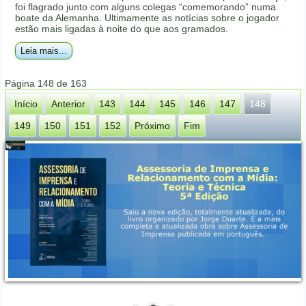
foi flagrado junto com alguns colegas “comemorando” numa
boate da Alemanha. Ultimamente as notícias sobre o jogador
estão mais ligadas à noite do que aos gramados.
Leia mais...
Página 148 de 163
Início
Anterior
143
144
145
146
147
148
149
150
151
152
Próximo
Fim