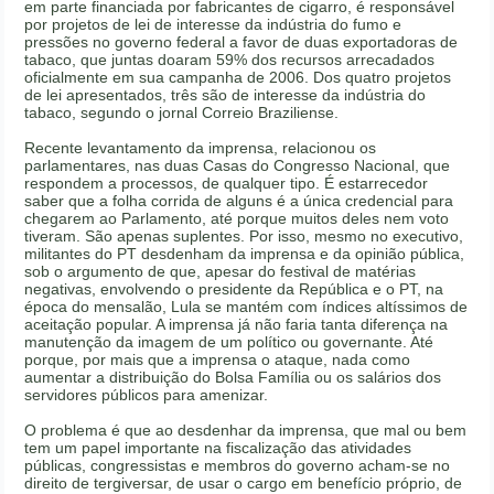
em parte financiada por fabricantes de cigarro, é responsável
por projetos de lei de interesse da indústria do fumo e
pressões no governo federal a favor de duas exportadoras de
tabaco, que juntas doaram 59% dos recursos arrecadados
oficialmente em sua campanha de 2006. Dos quatro projetos
de lei apresentados, três são de interesse da indústria do
tabaco, segundo o jornal Correio Braziliense.
Recente levantamento da imprensa, relacionou os
parlamentares, nas duas Casas do Congresso Nacional, que
respondem a processos, de qualquer tipo. É estarrecedor
saber que a folha corrida de alguns é a única credencial para
chegarem ao Parlamento, até porque muitos deles nem voto
tiveram. São apenas suplentes. Por isso, mesmo no executivo,
militantes do PT desdenham da imprensa e da opinião pública,
sob o argumento de que, apesar do festival de matérias
negativas, envolvendo o presidente da República e o PT, na
época do mensalão, Lula se mantém com índices altíssimos de
aceitação popular. A imprensa já não faria tanta diferença na
manutenção da imagem de um político ou governante. Até
porque, por mais que a imprensa o ataque, nada como
aumentar a distribuição do Bolsa Família ou os salários dos
servidores públicos para amenizar.
O problema é que ao desdenhar da imprensa, que mal ou bem
tem um papel importante na fiscalização das atividades
públicas, congressistas e membros do governo acham-se no
direito de tergiversar, de usar o cargo em benefício próprio, de