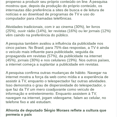
propenso a produzir seu próprio conteúdo on line. A pesquisa
mostrou que, depois da produção do próprio conteúdo, os
internautas dão preferência a sites de busca e de leitura de
notícias e ao download de programas de TV e uso do
computador para chamadas telefônicas.
Atividades tradicionais, com ir ao cinema (30%), ler livros
(25%), ouvir rádio (14%), ler revistas (16%) ou ler jornais (12%)
vêm caindo na preferência do público.
A pesquisa também avaliou a influência da publicidade nos
cinco países. No Brasil, para 75% das respostas, a TV é ainda
o veículo mais influente para publicidade, seguida da
propaganda em revistas (57%), da publicidade na internet
(45%), jornais (30%) e nos celulares (19%). Nos outros países,
a internet começa a suplantar a publicidade em revistas.
A pesquisa confirma outras mudanças de hábito. Navegar na
internet mostra a força da web como mídia e a experiência de
assistir à TV, enquanto o telespectador faz outras atividades.
Isso demonstra o grau de dispersividade do telespectador, o
que faz da TV um mero coadjuvante como veículo de
informação e entretenimento. Enquanto assistem à TV,
navegam na internet, jogam videogame, falam ao celular, no
telefone fixo e até estudam.
Afronta de deputado Sérgio Moraes reflete a cultura que
permeia o país