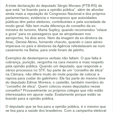
A triste declaração do deputado Sérgio Moraes (PTB-RS) de
que está “se lixando para a opinião pública”, além de afundar
ainda mais a reputação do Congresso Nacional e dos próprios
parlamentares, evidencia o menosprezo que autoridades
públicas têm pelos eleitores, contribuintes e pela sociedade de
modo geral. Não tem muita diferença do conselho da ex-
ministra do turismo, Marta Suplicy, quando recomendou “relaxe
e goze” para os passageiros que se atropelavam nos
aeroportos, há dois anos. Nem da imagem da ex-diretora da
Anac, Denise Abreu, fumando charuto, quando o caos aéreo
imperava no país e diretores da Agência refestelavam-se num
casamento na Bahia, para onde foram de jatinho.
Exemplos de destemperos verbais não faltam. O que falta é
cobrança, punição, vergonha na cara mesmo e mais respeito
pela opinião pública. Quando um deputado, que responde a
vários processos no STF, faz parte de um “conselho de ética”
na Câmara, não difere muito do mote popular de colocar a
raposa para cuidar do galinheiro. Ele faz parte do mesmo time
do deputado Edmar Moreira, o castelão, também membro do
“conselho de ética”. Quem colocou esses deputados nesse
conselho? Provavelmente os próprios colegas que não estão
interessados em apurar nada. Exatamente porque estão se
lixando para a opinião pública.
O deputado que se lixa para a opinião pública, é o mesmo que
se lixa para a saúde dos brasileiros. Com a campanha eleitoral