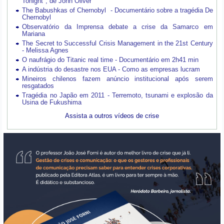
Tonight", de John Oliver
The Babushkas of Chernobyl - Documentário sobre a tragédia De
Chernobyl
Observatório da Imprensa debate a crise da Samarco em
Mariana
The Secret to Successful Crisis Management in the 21st Century
- Melissa Agnes
O naufrágio do Titanic real time - Documentário em 2h41 min
A indústria do desastre nos EUA - Como as empresas lucram
Mineiros chilenos fazem anúncio institucional após serem
resgatados
Tragédia no Japão em 2011 - Terremoto, tsunami e explosão da
Usina de Fukushima
Assista a outros vídeos de crise