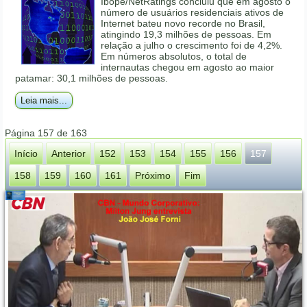
Ibope/NetRatings concluiu que em agosto o
número de usuários residenciais ativos de
Internet bateu novo recorde no Brasil,
atingindo 19,3 milhões de pessoas. Em
relação a julho o crescimento foi de 4,2%.
Em números absolutos, o total de
internautas chegou em agosto ao maior
patamar: 30,1 milhões de pessoas.
Leia mais...
Página 157 de 163
Início
Anterior
152
153
154
155
156
157
158
159
160
161
Próximo
Fim