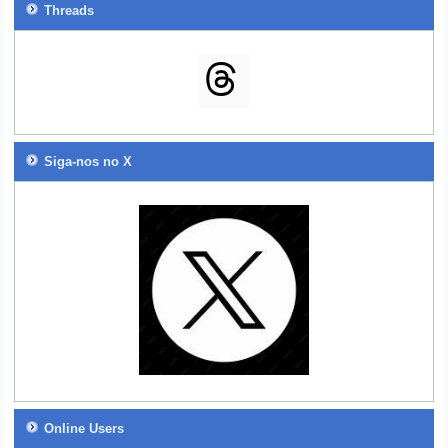
Threads
Siga-nos no X
Online Users