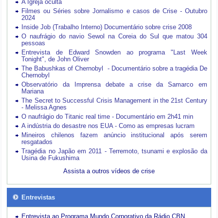
A Igreja oculta
Filmes ou Séries sobre Jornalismo e casos de Crise - Outubro
2024
Inside Job (Trabalho Interno) Documentário sobre crise 2008
O naufrágio do navio Sewol na Coreia do Sul que matou 304
pessoas
Entrevista de Edward Snowden ao programa "Last Week
Tonight", de John Oliver
The Babushkas of Chernobyl - Documentário sobre a tragédia De
Chernobyl
Observatório da Imprensa debate a crise da Samarco em
Mariana
The Secret to Successful Crisis Management in the 21st Century
- Melissa Agnes
O naufrágio do Titanic real time - Documentário em 2h41 min
A indústria do desastre nos EUA - Como as empresas lucram
Mineiros chilenos fazem anúncio institucional após serem
resgatados
Tragédia no Japão em 2011 - Terremoto, tsunami e explosão da
Usina de Fukushima
Assista a outros vídeos de crise
Entrevistas
Entrevista ao Programa Mundo Corporativo da Rádio CBN