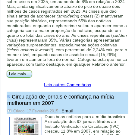
sobre crises em 2025, um aumento de 8% em relação a 2024.
Mas, ainda significativamente abaixo do pico de quase dois
milhões de casos registrados em 2023. As crises que dão
sinais antes de acontecer
(smoldering crises
) (2) mantiveram
sua posição histórica, representando 65% das notícias
monitoradas, enquanto o cybercrime voltou a aparecer como a
categoria com a maior proporção de notícias, ocupando um
quarto do total das crises do ano. As crises repentinas (
sudden
crisis
) representaram 35%. Várias categorias apresentaram
variações surpreendentes, especialmente ações coletivas
(*
class actions lawsuits
*), com percentual de 2,24% caiu para o
menor nível; enquanto casos de assédio sexual (15,26%),
tiveram um aumento fora do normal. Categoria esta que nunca
apareceu com tanto destaque, em qualquer Relatório anterior.
Leia mais...
Leia outros Comentários
Circulação de jornais e confiança na mídia
melhoram em 2007
Email
Criado: 17 Fevereiro 2015
|
Duas boas notícias para a mídia brasileira.
A circulação dos 92 jornais filiados ao
Instituto Verificador de Circulação (IVC)
cresceu 11,8% em 2007, em relação ao