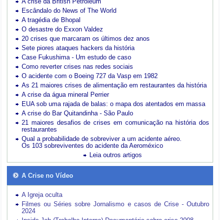
A crise da British Petroleum
Escândalo do News of The World
A tragédia de Bhopal
O desastre do Exxon Valdez
20 crises que marcaram os últimos dez anos
Sete piores ataques hackers da história
Case Fukushima - Um estudo de caso
Como reverter crises nas redes sociais
O acidente com o Boeing 727 da Vasp em 1982
As 21 maiores crises de alimentação em restaurantes da história
A crise da água mineral Perrier
EUA sob uma rajada de balas: o mapa dos atentados em massa
A crise do Bar Quitandinha - São Paulo
21 maiores desafios de crises em comunicação na história dos
restaurantes
Qual a probabilidade de sobreviver a um acidente aéreo.
Os 103 sobreviventes do acidente da Aeroméxico
Leia outros artigos
A Crise no Vídeo
A Igreja oculta
Filmes ou Séries sobre Jornalismo e casos de Crise - Outubro
2024