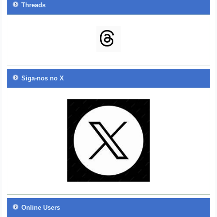
Threads
Siga-nos no X
Online Users