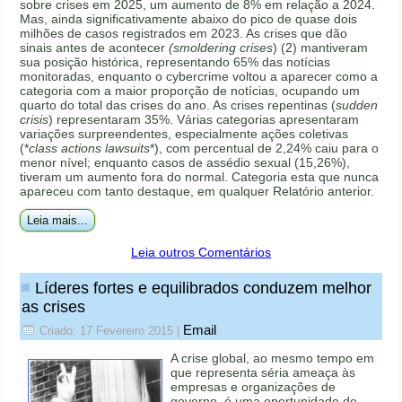
sobre crises em 2025, um aumento de 8% em relação a 2024.
Mas, ainda significativamente abaixo do pico de quase dois
milhões de casos registrados em 2023. As crises que dão
sinais antes de acontecer
(smoldering crises
) (2) mantiveram
sua posição histórica, representando 65% das notícias
monitoradas, enquanto o cybercrime voltou a aparecer como a
categoria com a maior proporção de notícias, ocupando um
quarto do total das crises do ano. As crises repentinas (
sudden
crisis
) representaram 35%. Várias categorias apresentaram
variações surpreendentes, especialmente ações coletivas
(*
class actions lawsuits
*), com percentual de 2,24% caiu para o
menor nível; enquanto casos de assédio sexual (15,26%),
tiveram um aumento fora do normal. Categoria esta que nunca
apareceu com tanto destaque, em qualquer Relatório anterior.
Leia mais...
Leia outros Comentários
Líderes fortes e equilibrados conduzem melhor
as crises
Email
Criado: 17 Fevereiro 2015
|
A crise global, ao mesmo tempo em
que representa séria ameaça às
empresas e organizações de
governo, é uma oportunidade de