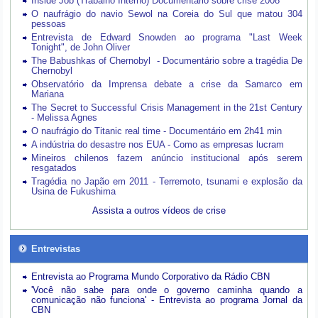
Inside Job (Trabalho Interno) Documentário sobre crise 2008
O naufrágio do navio Sewol na Coreia do Sul que matou 304
pessoas
Entrevista de Edward Snowden ao programa "Last Week
Tonight", de John Oliver
The Babushkas of Chernobyl - Documentário sobre a tragédia De
Chernobyl
Observatório da Imprensa debate a crise da Samarco em
Mariana
The Secret to Successful Crisis Management in the 21st Century
- Melissa Agnes
O naufrágio do Titanic real time - Documentário em 2h41 min
A indústria do desastre nos EUA - Como as empresas lucram
Mineiros chilenos fazem anúncio institucional após serem
resgatados
Tragédia no Japão em 2011 - Terremoto, tsunami e explosão da
Usina de Fukushima
Assista a outros vídeos de crise
Entrevistas
Entrevista ao Programa Mundo Corporativo da Rádio CBN
'Você não sabe para onde o governo caminha quando a
comunicação não funciona' - Entrevista ao programa Jornal da
CBN