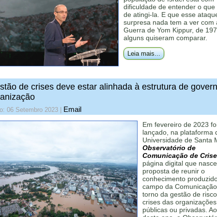
dificuldade de entender o que
de atingi-la. E que esse ataqu
surpresa nada tem a ver com 
Guerra de Yom Kippur, de 19
alguns quiseram comparar.
Leia mais...
stão de crises deve estar alinhada à estrutura de gover
ganização
Email
do: 06 Setembro 2023
|
Em fevereiro de 2023 fo
lançado, na plataforma 
Universidade de Santa M
Observatório de
Comunicação de Crise
página digital que nasc
proposta de reunir o
conhecimento produzid
campo da Comunicação
torno da gestão de risco
crises das organizações
públicas ou privadas. A