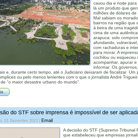
cavou dia e noite para 
lá um produto que ger
milhões de dólares de 
Mal sabiam os morado
bairros na região que
à beira de uma tragéd
cima de uma autêntica
arapuca: solo comprom
afundando, vulnerável,
com rachaduras e inte
para morar. A imprens
cochilou ou esqueceu 
acompanhar, apurar e
informar. Os governos
is e, durante certo tempo, até o Judiciário deixaram de fiscalizar. Um
mplices ou pelo menos lenientes com o que o jornalista André Triguei
de “o maior desastre urbano do mundo”.
is...
são do STF sobre imprensa é impossível de ser aplicad
Email
do: 01 Dezembro 2023
|
A decisão do STF (Supremo Tribunal 
que estabeleceu que empresas jornalí