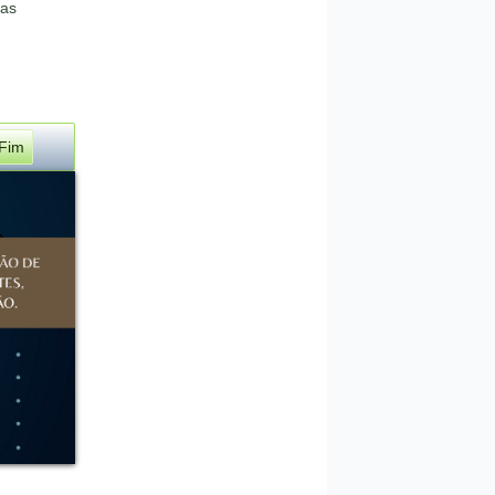
das
Fim