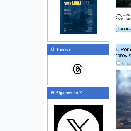
(veja os
comunic
Leia ma
Por 
Threads
‘previs
Criad
Siga-nos no X