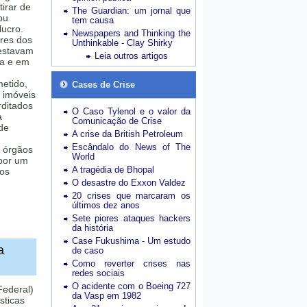
tirar de
The Guardian: um jornal que
ou
tem causa
lucro.
Newspapers and Thinking the
res dos
Unthinkable - Clay Shirky
 estavam
Leia outros artigos
ia e em
etido,
Cases de Crise
 imóveis
rditados
O Caso Tylenol e o valor da
a
Comunicação de Crise
de
A crise da British Petroleum
Escândalo do News of The
, órgãos
World
 por um
A tragédia de Bhopal
ros
O desastre do Exxon Valdez
20 crises que marcaram os
últimos dez anos
Sete piores ataques hackers
da história
Case Fukushima - Um estudo
a
de caso
Como reverter crises nas
redes sociais
O acidente com o Boeing 727
Federal)
da Vasp em 1982
sticas