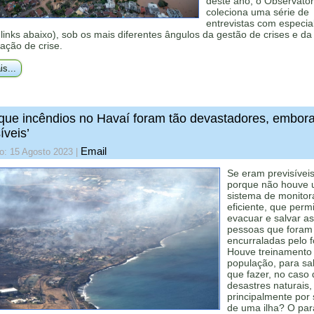
deste ano, o Observatór
coleciona uma série de
entrevistas com especial
 links abaixo), sob os mais diferentes ângulos da gestão de crises e da
ação de crise.
is...
que incêndios no Havaí foram tão devastadores, embor
íveis’
Email
o: 15 Agosto 2023
|
Se eram previsíveis
porque não houve
sistema de monito
eficiente, que permi
evacuar e salvar as
pessoas que foram
encurraladas pelo 
Houve treinamento
população, para sa
que fazer, no caso 
desastres naturais,
principalmente por 
de uma ilha? O par