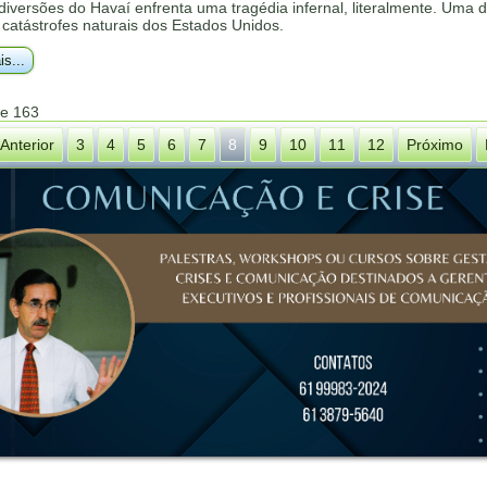
 diversões do Havaí enfrenta uma tragédia infernal, literalmente. Uma 
catástrofes naturais dos Estados Unidos.
is...
de 163
Anterior
3
4
5
6
7
8
9
10
11
12
Próximo