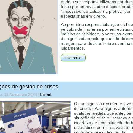
podem ser responsabilizadas por dec
feitas por entrevistados é considerada
“impossível de aplicar na prática” por
especialistas em direito.
Ao permitr a responsabilização civil de
veículos de imprensa por entrevistas
indícios de falsidade, o voto usa expr
de significado amplo que ainda deixa
margem para dúvidas sobre eventuai
julgamentos.
Leia mais...
ições de gestão de crises
Email
do: 15 Novembro 2023
|
O que significa realmente faze
de crises? Para alguns autores
qualquer medida que antecipe
situação de crise ou remova o 
incerteza de uma situação dad
razão disso permita a você ter
controle sobre o destino da