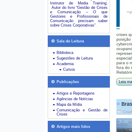
Instrutor de Media Training;
Autor do livro “Gestão de Crises
e Comunicação – O que
Gestores e Profissionais de
Comunicação precisam saber
sobre Crises Corporativas”.
crises q
posição 
Sala de Leitura
cybercri
ocupando
Biblioteca
represe
especial
Sugestões de Leitura
para o 
Academia
fora do
Cursos
Relatóri
Publicações
Leia ma
Artigos e Reportagens
Agências de Notícias
Bras
Mapa da Mídia
Comunicação e Gestão de
Cria
Crises
Artigos mais lidos