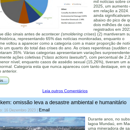
mil notícias sobre c
2025, um aumento
em relação a 2024.
ainda significativa
abaixo do pico de 
dois milhões de ca
registrados em 202
ue dão sinais antes de acontecer
(smoldering crises
) (2) mantiveram s
histórica, representando 65% das notícias monitoradas, enquanto o
me voltou a aparecer como a categoria com a maior proporção de notí
 um quarto do total das crises do ano. As crises repentinas (
sudden cr
ntaram 35%. Várias categorias apresentaram variações surpreendente
mente ações coletivas (*
class actions lawsuits
*), com percentual de 2,
menor nível; enquanto casos de assédio sexual (15,26%), tiveram um 
 normal. Categoria esta que nunca apareceu com tanto destaque, em q
o anterior.
is...
Leia outros Comentários
kem: omissão leva a desastre ambiental e humanitário
Email
do: 16 Dezembro 2023
|
Durante anos, no subs
lagoa Mundaú, em Mac
uma mineradora de sa