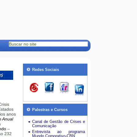
Redes Sociais
risis
stados
Palestras e Cursos
ios anos
o Anual
Canal de Gestão de Crises e
s
Comunicação
ndo
–
Entrevista ao programa
hão 232
Mundo Corporativo-CBN