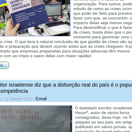
organização. Para outros, pode
estudo de como as crises ocor
que pode ser feito para preveni
fazer com que, se ocorrerem, 
impacto delas seja menos nega
Para desmistificar o que é faze
de crises, basta dizer que o pio
momento para gerenciar uma c
a crise. O que leva à natural conclusão de que gestão de crises são a
ão e preparação que devem ocorrer antes que as crises cheguem. A pr
trado que empresas preparadas para situações adversas têm menos
io com as crises e saem delas com maior rapidez.
is...
itor israelense diz que a disfunção real do país é o pop
ncompetência
Email
o: 12 Outubro 2023
|
O badalado escritor israelens
Harari*, autor de vários livros
consagrados, disse hoje, no 5
ataques ao seu país, em artig
publicado em vários jornais, q
população de Israel está com