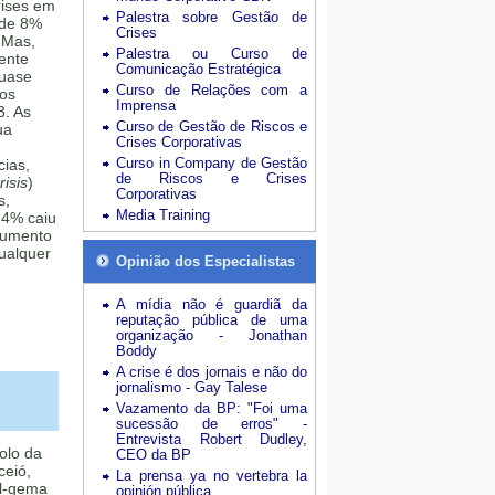
rises em
Palestra sobre Gestão de
 de 8%
Crises
 Mas,
Palestra ou Curso de
mente
Comunicação Estratégica
quase
Curso de Relações com a
sos
Imprensa
3. As
Curso de Gestão de Riscos e
ua
Crises Corporativas
Curso in Company de Gestão
cias,
de Riscos e Crises
isis
)
Corporativas
s,
Media Training
24% caiu
aumento
ualquer
Opinião dos Especialistas
A mídia não é guardiã da
reputação pública de uma
organização - Jonathan
Boddy
A crise é dos jornais e não do
jornalismo - Gay Talese
Vazamento da BP: "Foi uma
sucessão de erros" -
Entrevista Robert Dudley,
olo da
CEO da BP
eió,
La prensa ya no vertebra la
l-gema
opinión pública