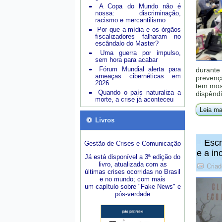
A Copa do Mundo não é
nossa: discriminação,
racismo e mercantilismo
Por que a mídia e os órgãos
fiscalizadores falharam no
escândalo do Master?
Uma guerra por impulso,
sem hora para acabar
Fórum Mundial alerta para
durante 
ameaças cibernéticas em
prevenç
2026
tem mos
Quando o país naturaliza a
dispênd
morte, a crise já aconteceu
Leia ma
Livros
Escr
Gestão de Crises e Comunicação
e a i
Já está disponível a 3ª edição do
livro, atualizada com as
Criad
últimas crises ocorridas no Brasil
e no mundo; com mais
um capítulo sobre "Fake News" e
pós-verdade