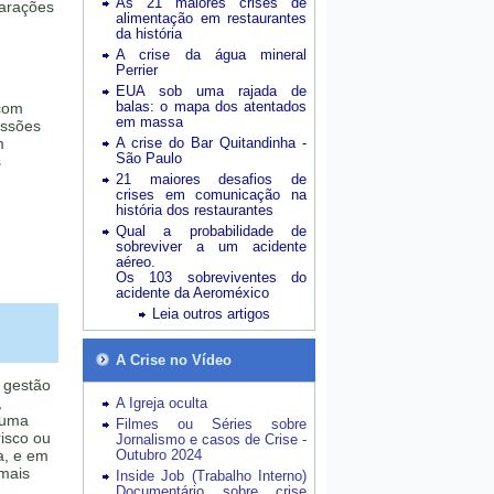
As 21 maiores crises de
larações
alimentação em restaurantes
da história
A crise da água mineral
Perrier
EUA sob uma rajada de
balas: o mapa dos atentados
 com
em massa
essões
m
A crise do Bar Quitandinha -
São Paulo
s
21 maiores desafios de
crises em comunicação na
história dos restaurantes
Qual a probabilidade de
sobreviver a um acidente
aéreo.
Os 103 sobreviventes do
acidente da Aeroméxico
Leia outros artigos
A Crise no Vídeo
r gestão
,
A Igreja oculta
 uma
Filmes ou Séries sobre
risco ou
Jornalismo e casos de Crise -
a, e em
Outubro 2024
 mais
Inside Job (Trabalho Interno)
Documentário sobre crise