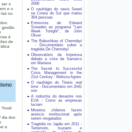
2008
 ser o
rem e o
O naufrágio do navio Sewol
-las ou
na Coreia do Sul que matou
304 pessoas
o
tivo.
Entrevista de Edward
Snowden ao programa "Last
r gestão
Week Tonight", de John
r
Oliver
rise é
The Babushkas of Chernobyl
ções de
- Documentário sobre a
ática
tragédia De Chernobyl
Observatório da Imprensa
debate a crise da Samarco
em Mariana
The Secret to Successful
Crisis Management in the
21st Century - Melissa Agnes
O naufrágio do Titanic real
ulismo
time - Documentário em 2h41
min
A indústria do desastre nos
EUA - Como as empresas
lucram
e Yuval
Mineiros chilenos fazem
anúncio institucional após
º dia dos
serem resgatados
o
Tragédia no Japão em 2011 -
ue a
Terremoto, tsunami e