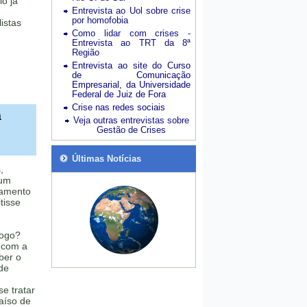
io já
Entrevista ao Uol sobre crise
por homofobia
istas
Como lidar com crises -
Entrevista ao TRT da 8ª
Região
Entrevista ao site do Curso
de Comunicação
Empresarial, da Universidade
Federal de Juiz de Fora
Crise nas redes sociais
a
Veja outras entrevistas sobre
Gestão de Crises
Últimas Notícias
,
 um
ramento
tisse
fogo?
 com a
ber o
de
se tratar
aíso de