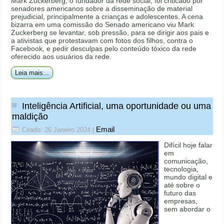
Mark Zuckerberg, o fundador da rede social, foi criticado por
senadores americanos sobre a disseminação de material
prejudicial, principalmente a crianças e adolescentes. A cena
bizarra em uma comissão do Senado americano viu Mark
Zuckerberg se levantar, sob pressão, para se dirigir aos pais e
a ativistas que protestavam com fotos dos filhos, contra o
Facebook, e pedir desculpas pelo conteúdo tóxico da rede
oferecido aos usuários da rede.
Leia mais...
Inteligência Artificial, uma oportunidade ou uma
maldição
Email
Criado: 26 Janeiro 2024
|
Difícil hoje falar
em
comunicação,
tecnologia,
mundo digital e
até sobre o
futuro das
empresas,
sem abordar o