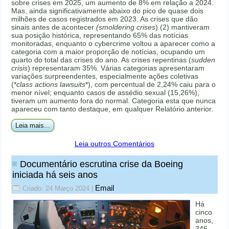
sobre crises em 2025, um aumento de 8% em relação a 2024.
Mas, ainda significativamente abaixo do pico de quase dois
milhões de casos registrados em 2023. As crises que dão
sinais antes de acontecer
(smoldering crises
) (2) mantiveram
sua posição histórica, representando 65% das notícias
monitoradas, enquanto o cybercrime voltou a aparecer como a
categoria com a maior proporção de notícias, ocupando um
quarto do total das crises do ano. As crises repentinas (
sudden
crisis
) representaram 35%. Várias categorias apresentaram
variações surpreendentes, especialmente ações coletivas
(*
class actions lawsuits
*), com percentual de 2,24% caiu para o
menor nível; enquanto casos de assédio sexual (15,26%),
tiveram um aumento fora do normal. Categoria esta que nunca
apareceu com tanto destaque, em qualquer Relatório anterior.
Leia mais...
Leia outros Comentários
Documentário escrutina crise da Boeing
iniciada há seis anos
Email
Criado: 24 Março 2024
|
Há
cinco
anos,
346