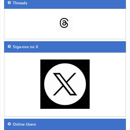
Threads
Siga-nos no X
Online Users