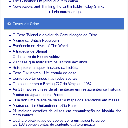
The Guardian: um jornal que tem causa
Newspapers and Thinking the Unthinkable - Clay Shirky
Leia outros artigos
Cases de Crise
O Caso Tylenol e o valor da Comunicação de Crise
A crise da British Petroleum
Escândalo do News of The World
A tragédia de Bhopal
O desastre do Exxon Valdez
20 crises que marcaram os últimos dez anos
Sete piores ataques hackers da história
Case Fukushima - Um estudo de caso
Como reverter crises nas redes sociais
O acidente com o Boeing 727 da Vasp em 1982
As 21 maiores crises de alimentação em restaurantes da história
A crise da água mineral Perrier
EUA sob uma rajada de balas: o mapa dos atentados em massa
A crise do Bar Quitandinha - São Paulo
21 maiores desafios de crises em comunicação na história dos
restaurantes
Qual a probabilidade de sobreviver a um acidente aéreo.
Os 103 sobreviventes do acidente da Aeroméxico