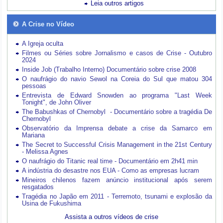
Leia outros artigos
A Crise no Vídeo
A Igreja oculta
Filmes ou Séries sobre Jornalismo e casos de Crise - Outubro
2024
Inside Job (Trabalho Interno) Documentário sobre crise 2008
O naufrágio do navio Sewol na Coreia do Sul que matou 304
pessoas
Entrevista de Edward Snowden ao programa "Last Week
Tonight", de John Oliver
The Babushkas of Chernobyl - Documentário sobre a tragédia De
Chernobyl
Observatório da Imprensa debate a crise da Samarco em
Mariana
The Secret to Successful Crisis Management in the 21st Century
- Melissa Agnes
O naufrágio do Titanic real time - Documentário em 2h41 min
A indústria do desastre nos EUA - Como as empresas lucram
Mineiros chilenos fazem anúncio institucional após serem
resgatados
Tragédia no Japão em 2011 - Terremoto, tsunami e explosão da
Usina de Fukushima
Assista a outros vídeos de crise