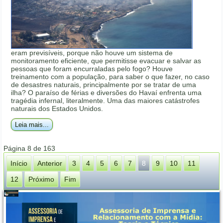
eram previsíveis, porque não houve um sistema de
monitoramento eficiente, que permitisse evacuar e salvar as
pessoas que foram encurraladas pelo fogo? Houve
treinamento com a população, para saber o que fazer, no caso
de desastres naturais, principalmente por se tratar de uma
ilha? O paraíso de férias e diversões do Havaí enfrenta uma
tragédia infernal, literalmente. Uma das maiores catástrofes
naturais dos Estados Unidos.
Leia mais...
Página 8 de 163
Início
Anterior
3
4
5
6
7
8
9
10
11
12
Próximo
Fim