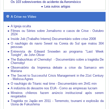
Os 103 sobreviventes do acidente da Aeroméxico
Leia outros artigos
A Crise no Vídeo
A Igreja oculta
Filmes ou Séries sobre Jornalismo e casos de Crise - Outubro
2024
Inside Job (Trabalho Interno) Documentário sobre crise 2008
O naufrágio do navio Sewol na Coreia do Sul que matou 304
pessoas
Entrevista de Edward Snowden ao programa "Last Week
Tonight", de John Oliver
The Babushkas of Chernobyl - Documentário sobre a tragédia De
Chernobyl
Observatório da Imprensa debate a crise da Samarco em
Mariana
The Secret to Successful Crisis Management in the 21st Century
- Melissa Agnes
O naufrágio do Titanic real time - Documentário em 2h41 min
A indústria do desastre nos EUA - Como as empresas lucram
Mineiros chilenos fazem anúncio institucional após serem
resgatados
Tragédia no Japão em 2011 - Terremoto, tsunami e explosão da
Usina de Fukushima