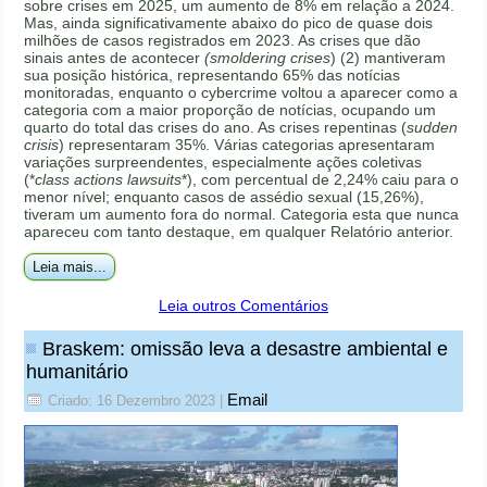
sobre crises em 2025, um aumento de 8% em relação a 2024.
Mas, ainda significativamente abaixo do pico de quase dois
milhões de casos registrados em 2023. As crises que dão
sinais antes de acontecer
(smoldering crises
) (2) mantiveram
sua posição histórica, representando 65% das notícias
monitoradas, enquanto o cybercrime voltou a aparecer como a
categoria com a maior proporção de notícias, ocupando um
quarto do total das crises do ano. As crises repentinas (
sudden
crisis
) representaram 35%. Várias categorias apresentaram
variações surpreendentes, especialmente ações coletivas
(*
class actions lawsuits
*), com percentual de 2,24% caiu para o
menor nível; enquanto casos de assédio sexual (15,26%),
tiveram um aumento fora do normal. Categoria esta que nunca
apareceu com tanto destaque, em qualquer Relatório anterior.
Leia mais...
Leia outros Comentários
Braskem: omissão leva a desastre ambiental e
humanitário
Email
Criado: 16 Dezembro 2023
|