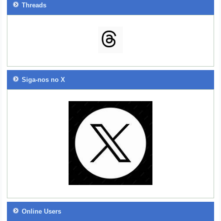
Threads
Siga-nos no X
Online Users