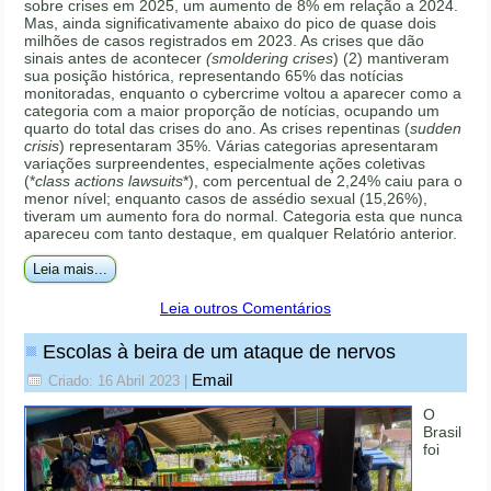
sobre crises em 2025, um aumento de 8% em relação a 2024.
Mas, ainda significativamente abaixo do pico de quase dois
milhões de casos registrados em 2023. As crises que dão
sinais antes de acontecer
(smoldering crises
) (2) mantiveram
sua posição histórica, representando 65% das notícias
monitoradas, enquanto o cybercrime voltou a aparecer como a
categoria com a maior proporção de notícias, ocupando um
quarto do total das crises do ano. As crises repentinas (
sudden
crisis
) representaram 35%. Várias categorias apresentaram
variações surpreendentes, especialmente ações coletivas
(*
class actions lawsuits
*), com percentual de 2,24% caiu para o
menor nível; enquanto casos de assédio sexual (15,26%),
tiveram um aumento fora do normal. Categoria esta que nunca
apareceu com tanto destaque, em qualquer Relatório anterior.
Leia mais...
Leia outros Comentários
Escolas à beira de um ataque de nervos
Email
Criado: 16 Abril 2023
|
O
Brasil
foi