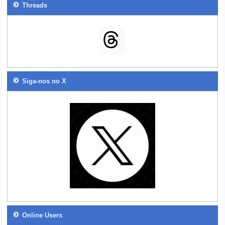
Threads
Siga-nos no X
Online Users