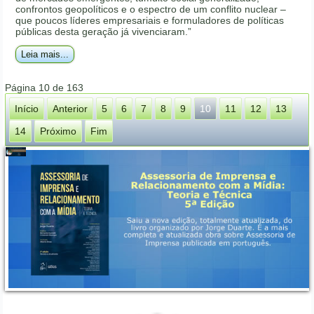
confrontos geopolíticos e o espectro de um conflito nuclear –
que poucos líderes empresariais e formuladores de políticas
públicas desta geração já vivenciaram.”
Leia mais...
Página 10 de 163
Início
Anterior
5
6
7
8
9
10
11
12
13
14
Próximo
Fim