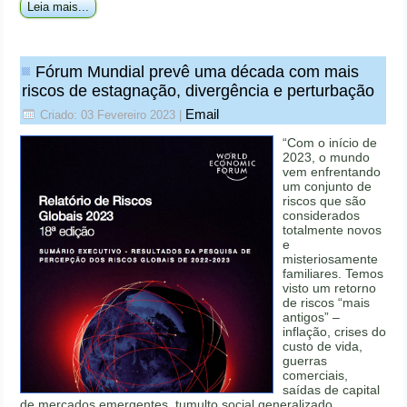
Leia mais...
Fórum Mundial prevê uma década com mais
riscos de estagnação, divergência e perturbação
Email
Criado: 03 Fevereiro 2023
|
“Com o início de
2023, o mundo
vem enfrentando
um conjunto de
riscos que são
considerados
totalmente novos
e
misteriosamente
familiares. Temos
visto um retorno
de riscos “mais
antigos” –
inflação, crises do
custo de vida,
guerras
comerciais,
saídas de capital
de mercados emergentes, tumulto social generalizado,