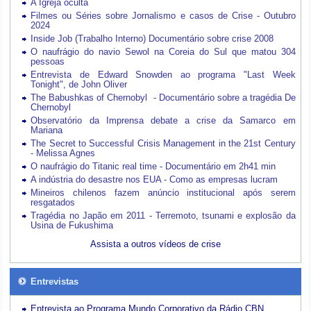
A Igreja oculta
Filmes ou Séries sobre Jornalismo e casos de Crise - Outubro
2024
Inside Job (Trabalho Interno) Documentário sobre crise 2008
O naufrágio do navio Sewol na Coreia do Sul que matou 304
pessoas
Entrevista de Edward Snowden ao programa "Last Week
Tonight", de John Oliver
The Babushkas of Chernobyl - Documentário sobre a tragédia De
Chernobyl
Observatório da Imprensa debate a crise da Samarco em
Mariana
The Secret to Successful Crisis Management in the 21st Century
- Melissa Agnes
O naufrágio do Titanic real time - Documentário em 2h41 min
A indústria do desastre nos EUA - Como as empresas lucram
Mineiros chilenos fazem anúncio institucional após serem
resgatados
Tragédia no Japão em 2011 - Terremoto, tsunami e explosão da
Usina de Fukushima
Assista a outros vídeos de crise
Entrevistas
Entrevista ao Programa Mundo Corporativo da Rádio CBN