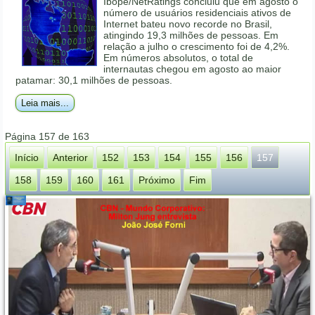
Ibope/NetRatings concluiu que em agosto o
número de usuários residenciais ativos de
Internet bateu novo recorde no Brasil,
atingindo 19,3 milhões de pessoas. Em
relação a julho o crescimento foi de 4,2%.
Em números absolutos, o total de
internautas chegou em agosto ao maior
patamar: 30,1 milhões de pessoas.
Leia mais...
Página 157 de 163
Início
Anterior
152
153
154
155
156
157
158
159
160
161
Próximo
Fim