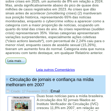
sobre crises em 2025, um aumento de 8% em relação a 2024.
Mas, ainda significativamente abaixo do pico de quase dois
milhões de casos registrados em 2023. As crises que dão
sinais antes de acontecer
(smoldering crises
) (2) mantiveram
sua posição histórica, representando 65% das notícias
monitoradas, enquanto o cybercrime voltou a aparecer como a
categoria com a maior proporção de notícias, ocupando um
quarto do total das crises do ano. As crises repentinas (
sudden
crisis
) representaram 35%. Várias categorias apresentaram
variações surpreendentes, especialmente ações coletivas
(*
class actions lawsuits
*), com percentual de 2,24% caiu para o
menor nível; enquanto casos de assédio sexual (15,26%),
tiveram um aumento fora do normal. Categoria esta que nunca
apareceu com tanto destaque, em qualquer Relatório anterior.
Leia mais...
Leia outros Comentários
Circulação de jornais e confiança na mídia
melhoram em 2007
Email
Criado: 17 Fevereiro 2015
|
Duas boas notícias para a mídia brasileira.
A circulação dos 92 jornais filiados ao
Instituto Verificador de Circulação (IVC)
cresceu 11,8% em 2007, em relação ao