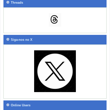
Threads
Siga-nos no X
Online Users