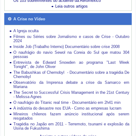
Os 103 sobreviventes do acidente da Aeroméxico
Leia outros artigos
A Crise no Vídeo
A Igreja oculta
Filmes ou Séries sobre Jornalismo e casos de Crise - Outubro
2024
Inside Job (Trabalho Interno) Documentário sobre crise 2008
O naufrágio do navio Sewol na Coreia do Sul que matou 304
pessoas
Entrevista de Edward Snowden ao programa "Last Week
Tonight", de John Oliver
The Babushkas of Chernobyl - Documentário sobre a tragédia De
Chernobyl
Observatório da Imprensa debate a crise da Samarco em
Mariana
The Secret to Successful Crisis Management in the 21st Century
- Melissa Agnes
O naufrágio do Titanic real time - Documentário em 2h41 min
A indústria do desastre nos EUA - Como as empresas lucram
Mineiros chilenos fazem anúncio institucional após serem
resgatados
Tragédia no Japão em 2011 - Terremoto, tsunami e explosão da
Usina de Fukushima