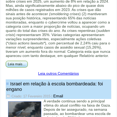
sobre crises em 2025, um aumento de 8% em relação a 2024.
Mas, ainda significativamente abaixo do pico de quase dois
milhões de casos registrados em 2023. As crises que dão
sinais antes de acontecer
(smoldering crises
) (2) mantiveram
sua posição histórica, representando 65% das notícias
monitoradas, enquanto o cybercrime voltou a aparecer como a
categoria com a maior proporção de notícias, ocupando um
quarto do total das crises do ano. As crises repentinas (
sudden
crisis
) representaram 35%. Várias categorias apresentaram
variações surpreendentes, especialmente ações coletivas
(*
class actions lawsuits
*), com percentual de 2,24% caiu para o
menor nível; enquanto casos de assédio sexual (15,26%),
tiveram um aumento fora do normal. Categoria esta que nunca
apareceu com tanto destaque, em qualquer Relatório anterior.
Leia mais...
Leia outros Comentários
Israel em relação à escola bombardeada: foi
engano
Email
Criado: 17 Fevereiro 2015
|
A verdade continua sendo a principal
vítima do atual conflito na faixa de Gaza.
Depois de ter assegurado, na semana
passada, ao bombardear uma escola de