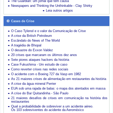
The Guardian: um jornal que tem causa
Newspapers and Thinking the Unthinkable - Clay Shirky
Leia outros artigos
Cases de Crise
O Caso Tylenol e o valor da Comunicação de Crise
A crise da British Petroleum
Escândalo do News of The World
A tragédia de Bhopal
O desastre do Exxon Valdez
20 crises que marcaram os últimos dez anos
Sete piores ataques hackers da história
Case Fukushima - Um estudo de caso
Como reverter crises nas redes sociais
O acidente com o Boeing 727 da Vasp em 1982
As 21 maiores crises de alimentação em restaurantes da história
A crise da água mineral Perrier
EUA sob uma rajada de balas: o mapa dos atentados em massa
A crise do Bar Quitandinha - São Paulo
21 maiores desafios de crises em comunicação na história dos
restaurantes
Qual a probabilidade de sobreviver a um acidente aéreo.
Os 103 sobreviventes do acidente da Aeroméxico