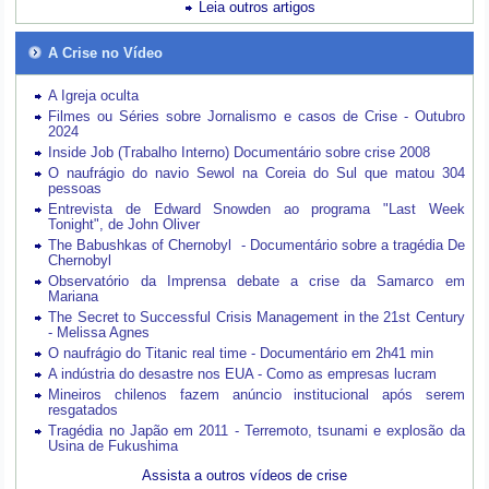
Leia outros artigos
A Crise no Vídeo
A Igreja oculta
Filmes ou Séries sobre Jornalismo e casos de Crise - Outubro
2024
Inside Job (Trabalho Interno) Documentário sobre crise 2008
O naufrágio do navio Sewol na Coreia do Sul que matou 304
pessoas
Entrevista de Edward Snowden ao programa "Last Week
Tonight", de John Oliver
The Babushkas of Chernobyl - Documentário sobre a tragédia De
Chernobyl
Observatório da Imprensa debate a crise da Samarco em
Mariana
The Secret to Successful Crisis Management in the 21st Century
- Melissa Agnes
O naufrágio do Titanic real time - Documentário em 2h41 min
A indústria do desastre nos EUA - Como as empresas lucram
Mineiros chilenos fazem anúncio institucional após serem
resgatados
Tragédia no Japão em 2011 - Terremoto, tsunami e explosão da
Usina de Fukushima
Assista a outros vídeos de crise