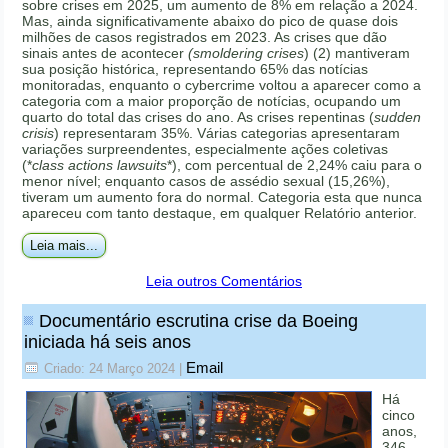
sobre crises em 2025, um aumento de 8% em relação a 2024.
Mas, ainda significativamente abaixo do pico de quase dois
milhões de casos registrados em 2023. As crises que dão
sinais antes de acontecer
(smoldering crises
) (2) mantiveram
sua posição histórica, representando 65% das notícias
monitoradas, enquanto o cybercrime voltou a aparecer como a
categoria com a maior proporção de notícias, ocupando um
quarto do total das crises do ano. As crises repentinas (
sudden
crisis
) representaram 35%. Várias categorias apresentaram
variações surpreendentes, especialmente ações coletivas
(*
class actions lawsuits
*), com percentual de 2,24% caiu para o
menor nível; enquanto casos de assédio sexual (15,26%),
tiveram um aumento fora do normal. Categoria esta que nunca
apareceu com tanto destaque, em qualquer Relatório anterior.
Leia mais...
Leia outros Comentários
Documentário escrutina crise da Boeing
iniciada há seis anos
Email
Criado: 24 Março 2024
|
Há
cinco
anos,
346