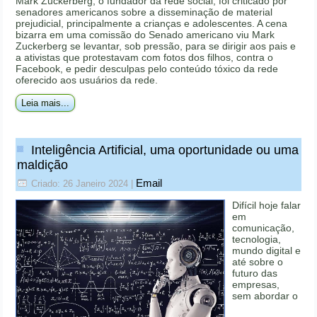
Mark Zuckerberg, o fundador da rede social, foi criticado por
senadores americanos sobre a disseminação de material
prejudicial, principalmente a crianças e adolescentes. A cena
bizarra em uma comissão do Senado americano viu Mark
Zuckerberg se levantar, sob pressão, para se dirigir aos pais e
a ativistas que protestavam com fotos dos filhos, contra o
Facebook, e pedir desculpas pelo conteúdo tóxico da rede
oferecido aos usuários da rede.
Leia mais...
Inteligência Artificial, uma oportunidade ou uma
maldição
Email
Criado: 26 Janeiro 2024
|
Difícil hoje falar
em
comunicação,
tecnologia,
mundo digital e
até sobre o
futuro das
empresas,
sem abordar o