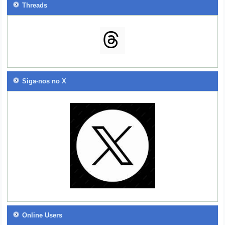
Threads
Siga-nos no X
Online Users