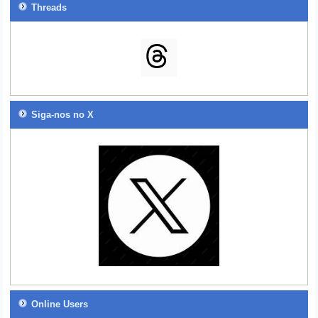
Threads
Siga-nos no X
Online Users