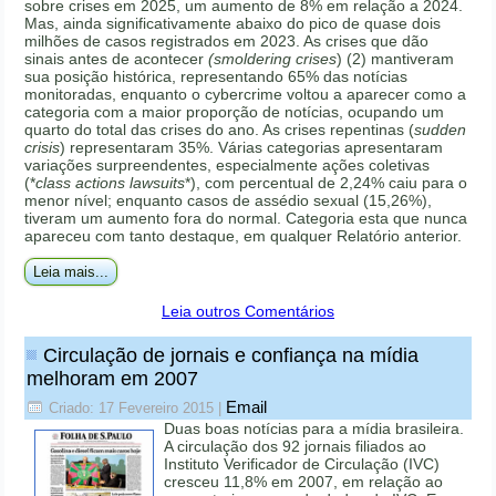
sobre crises em 2025, um aumento de 8% em relação a 2024.
Mas, ainda significativamente abaixo do pico de quase dois
milhões de casos registrados em 2023. As crises que dão
sinais antes de acontecer
(smoldering crises
) (2) mantiveram
sua posição histórica, representando 65% das notícias
monitoradas, enquanto o cybercrime voltou a aparecer como a
categoria com a maior proporção de notícias, ocupando um
quarto do total das crises do ano. As crises repentinas (
sudden
crisis
) representaram 35%. Várias categorias apresentaram
variações surpreendentes, especialmente ações coletivas
(*
class actions lawsuits
*), com percentual de 2,24% caiu para o
menor nível; enquanto casos de assédio sexual (15,26%),
tiveram um aumento fora do normal. Categoria esta que nunca
apareceu com tanto destaque, em qualquer Relatório anterior.
Leia mais...
Leia outros Comentários
Circulação de jornais e confiança na mídia
melhoram em 2007
Email
Criado: 17 Fevereiro 2015
|
Duas boas notícias para a mídia brasileira.
A circulação dos 92 jornais filiados ao
Instituto Verificador de Circulação (IVC)
cresceu 11,8% em 2007, em relação ao