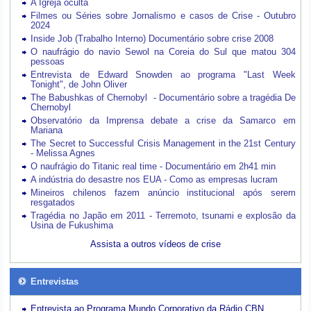
A Igreja oculta
Filmes ou Séries sobre Jornalismo e casos de Crise - Outubro
2024
Inside Job (Trabalho Interno) Documentário sobre crise 2008
O naufrágio do navio Sewol na Coreia do Sul que matou 304
pessoas
Entrevista de Edward Snowden ao programa "Last Week
Tonight", de John Oliver
The Babushkas of Chernobyl - Documentário sobre a tragédia De
Chernobyl
Observatório da Imprensa debate a crise da Samarco em
Mariana
The Secret to Successful Crisis Management in the 21st Century
- Melissa Agnes
O naufrágio do Titanic real time - Documentário em 2h41 min
A indústria do desastre nos EUA - Como as empresas lucram
Mineiros chilenos fazem anúncio institucional após serem
resgatados
Tragédia no Japão em 2011 - Terremoto, tsunami e explosão da
Usina de Fukushima
Assista a outros vídeos de crise
Entrevistas
Entrevista ao Programa Mundo Corporativo da Rádio CBN