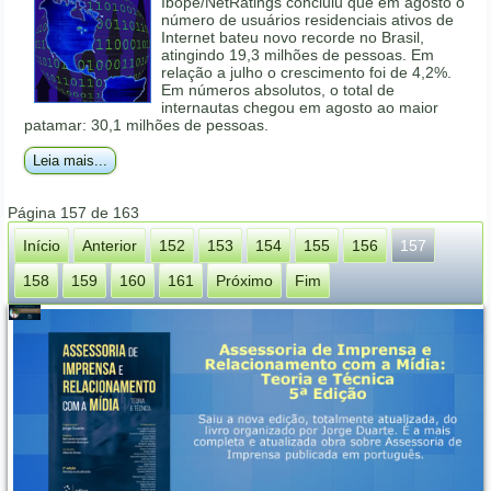
Ibope/NetRatings concluiu que em agosto o
número de usuários residenciais ativos de
Internet bateu novo recorde no Brasil,
atingindo 19,3 milhões de pessoas. Em
relação a julho o crescimento foi de 4,2%.
Em números absolutos, o total de
internautas chegou em agosto ao maior
patamar: 30,1 milhões de pessoas.
Leia mais...
Página 157 de 163
Início
Anterior
152
153
154
155
156
157
158
159
160
161
Próximo
Fim