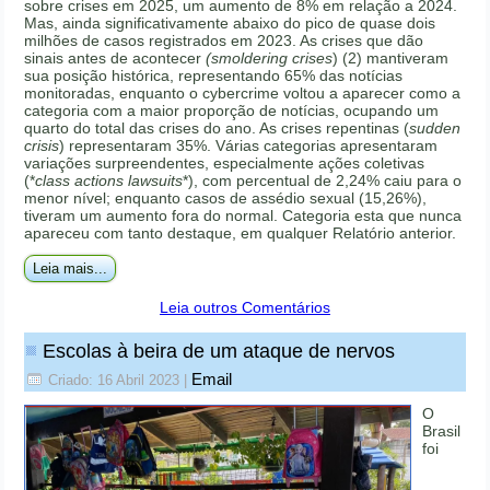
sobre crises em 2025, um aumento de 8% em relação a 2024.
Mas, ainda significativamente abaixo do pico de quase dois
milhões de casos registrados em 2023. As crises que dão
sinais antes de acontecer
(smoldering crises
) (2) mantiveram
sua posição histórica, representando 65% das notícias
monitoradas, enquanto o cybercrime voltou a aparecer como a
categoria com a maior proporção de notícias, ocupando um
quarto do total das crises do ano. As crises repentinas (
sudden
crisis
) representaram 35%. Várias categorias apresentaram
variações surpreendentes, especialmente ações coletivas
(*
class actions lawsuits
*), com percentual de 2,24% caiu para o
menor nível; enquanto casos de assédio sexual (15,26%),
tiveram um aumento fora do normal. Categoria esta que nunca
apareceu com tanto destaque, em qualquer Relatório anterior.
Leia mais...
Leia outros Comentários
Escolas à beira de um ataque de nervos
Email
Criado: 16 Abril 2023
|
O
Brasil
foi