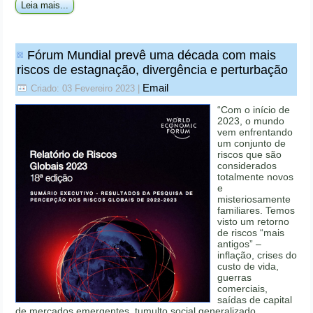
Leia mais...
Fórum Mundial prevê uma década com mais
riscos de estagnação, divergência e perturbação
Email
Criado: 03 Fevereiro 2023
|
“Com o início de
2023, o mundo
vem enfrentando
um conjunto de
riscos que são
considerados
totalmente novos
e
misteriosamente
familiares. Temos
visto um retorno
de riscos “mais
antigos” –
inflação, crises do
custo de vida,
guerras
comerciais,
saídas de capital
de mercados emergentes, tumulto social generalizado,