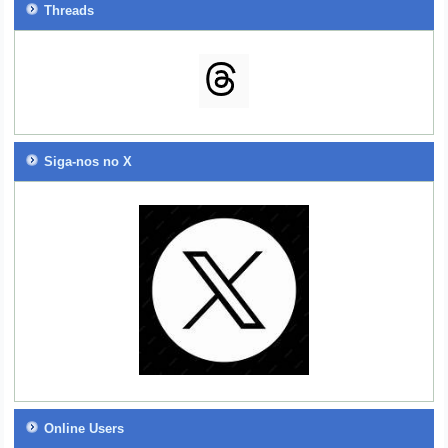
Threads
Siga-nos no X
Online Users