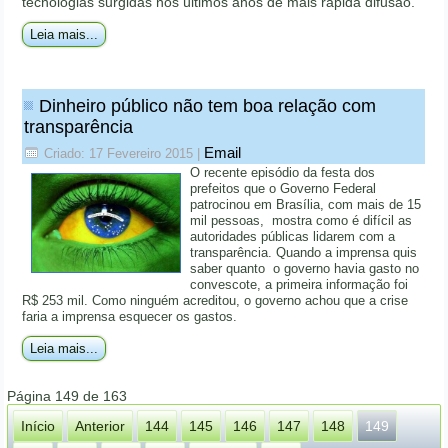
tecnologias surgidas nos últimos anos de mais rápida difusão.
Leia mais...
Dinheiro público não tem boa relação com
transparência
Email
Criado: 17 Fevereiro 2015
|
O recente episódio da festa dos
prefeitos que o Governo Federal
patrocinou em Brasília, com mais de 15
mil pessoas, mostra como é difícil as
autoridades públicas lidarem com a
transparência. Quando a imprensa quis
saber quanto o governo havia gasto no
convescote, a primeira informação foi
R$ 253 mil. Como ninguém acreditou, o governo achou que a crise
faria a imprensa esquecer os gastos.
Leia mais...
Página 149 de 163
Início
Anterior
144
145
146
147
148
149