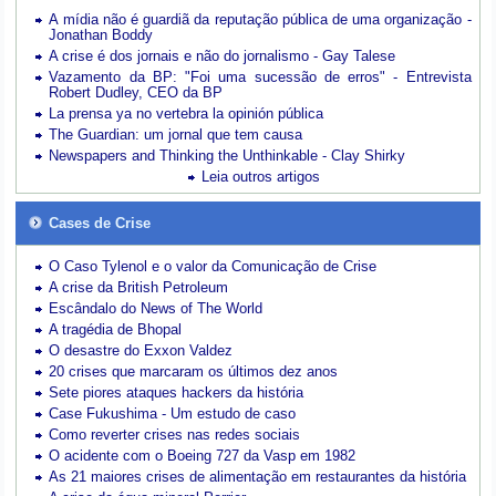
A mídia não é guardiã da reputação pública de uma organização -
Jonathan Boddy
A crise é dos jornais e não do jornalismo - Gay Talese
Vazamento da BP: "Foi uma sucessão de erros" - Entrevista
Robert Dudley, CEO da BP
La prensa ya no vertebra la opinión pública
The Guardian: um jornal que tem causa
Newspapers and Thinking the Unthinkable - Clay Shirky
Leia outros artigos
Cases de Crise
O Caso Tylenol e o valor da Comunicação de Crise
A crise da British Petroleum
Escândalo do News of The World
A tragédia de Bhopal
O desastre do Exxon Valdez
20 crises que marcaram os últimos dez anos
Sete piores ataques hackers da história
Case Fukushima - Um estudo de caso
Como reverter crises nas redes sociais
O acidente com o Boeing 727 da Vasp em 1982
As 21 maiores crises de alimentação em restaurantes da história