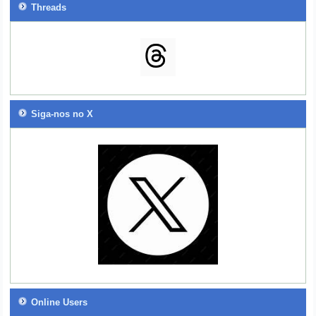
Threads
Siga-nos no X
Online Users