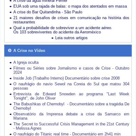
A crise da água mineral Perrier
EUA sob uma rajada de balas: o mapa dos atentados em massa
A crise do Bar Quitandinha - São Paulo
21 maiores desafios de crises em comunicação na história dos
restaurantes
Qual a probabilidade de sobreviver a um acidente aéreo.
Os 103 sobreviventes do acidente da Aeroméxico
Leia outros artigos
A Crise no Vídeo
A Igreja oculta
Filmes ou Séries sobre Jornalismo e casos de Crise - Outubro
2024
Inside Job (Trabalho Interno) Documentário sobre crise 2008
O naufrágio do navio Sewol na Coreia do Sul que matou 304
pessoas
Entrevista de Edward Snowden ao programa "Last Week
Tonight", de John Oliver
The Babushkas of Chernobyl - Documentário sobre a tragédia De
Chernobyl
Observatório da Imprensa debate a crise da Samarco em
Mariana
The Secret to Successful Crisis Management in the 21st Century
- Melissa Agnes
O naufrágio do Titanic real time - Documentário em 2h41 min