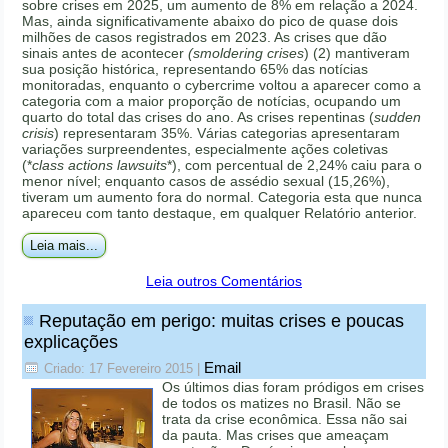
sobre crises em 2025, um aumento de 8% em relação a 2024.
Mas, ainda significativamente abaixo do pico de quase dois
milhões de casos registrados em 2023. As crises que dão
sinais antes de acontecer
(smoldering crises
) (2) mantiveram
sua posição histórica, representando 65% das notícias
monitoradas, enquanto o cybercrime voltou a aparecer como a
categoria com a maior proporção de notícias, ocupando um
quarto do total das crises do ano. As crises repentinas (
sudden
crisis
) representaram 35%. Várias categorias apresentaram
variações surpreendentes, especialmente ações coletivas
(*
class actions lawsuits
*), com percentual de 2,24% caiu para o
menor nível; enquanto casos de assédio sexual (15,26%),
tiveram um aumento fora do normal. Categoria esta que nunca
apareceu com tanto destaque, em qualquer Relatório anterior.
Leia mais...
Leia outros Comentários
Reputação em perigo: muitas crises e poucas
explicações
Email
Criado: 17 Fevereiro 2015
|
Os últimos dias foram pródigos em crises
de todos os matizes no Brasil. Não se
trata da crise econômica. Essa não sai
da pauta. Mas crises que ameaçam