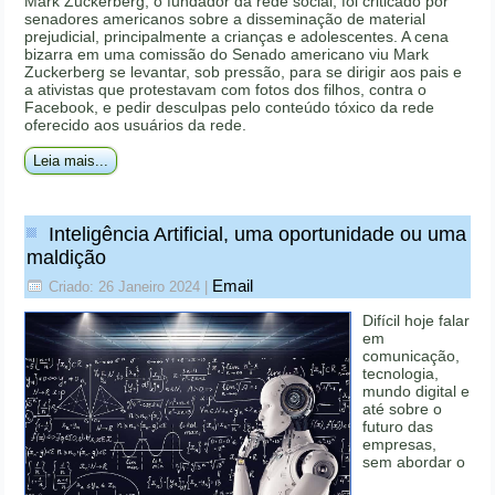
Mark Zuckerberg, o fundador da rede social, foi criticado por
senadores americanos sobre a disseminação de material
prejudicial, principalmente a crianças e adolescentes. A cena
bizarra em uma comissão do Senado americano viu Mark
Zuckerberg se levantar, sob pressão, para se dirigir aos pais e
a ativistas que protestavam com fotos dos filhos, contra o
Facebook, e pedir desculpas pelo conteúdo tóxico da rede
oferecido aos usuários da rede.
Leia mais...
Inteligência Artificial, uma oportunidade ou uma
maldição
Email
Criado: 26 Janeiro 2024
|
Difícil hoje falar
em
comunicação,
tecnologia,
mundo digital e
até sobre o
futuro das
empresas,
sem abordar o