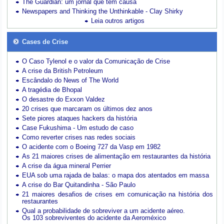
The Guardian: um jornal que tem causa
Newspapers and Thinking the Unthinkable - Clay Shirky
Leia outros artigos
Cases de Crise
O Caso Tylenol e o valor da Comunicação de Crise
A crise da British Petroleum
Escândalo do News of The World
A tragédia de Bhopal
O desastre do Exxon Valdez
20 crises que marcaram os últimos dez anos
Sete piores ataques hackers da história
Case Fukushima - Um estudo de caso
Como reverter crises nas redes sociais
O acidente com o Boeing 727 da Vasp em 1982
As 21 maiores crises de alimentação em restaurantes da história
A crise da água mineral Perrier
EUA sob uma rajada de balas: o mapa dos atentados em massa
A crise do Bar Quitandinha - São Paulo
21 maiores desafios de crises em comunicação na história dos
restaurantes
Qual a probabilidade de sobreviver a um acidente aéreo.
Os 103 sobreviventes do acidente da Aeroméxico