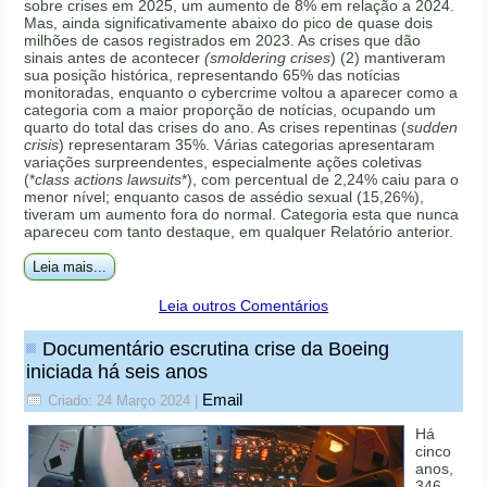
sobre crises em 2025, um aumento de 8% em relação a 2024.
Mas, ainda significativamente abaixo do pico de quase dois
milhões de casos registrados em 2023. As crises que dão
sinais antes de acontecer
(smoldering crises
) (2) mantiveram
sua posição histórica, representando 65% das notícias
monitoradas, enquanto o cybercrime voltou a aparecer como a
categoria com a maior proporção de notícias, ocupando um
quarto do total das crises do ano. As crises repentinas (
sudden
crisis
) representaram 35%. Várias categorias apresentaram
variações surpreendentes, especialmente ações coletivas
(*
class actions lawsuits
*), com percentual de 2,24% caiu para o
menor nível; enquanto casos de assédio sexual (15,26%),
tiveram um aumento fora do normal. Categoria esta que nunca
apareceu com tanto destaque, em qualquer Relatório anterior.
Leia mais...
Leia outros Comentários
Documentário escrutina crise da Boeing
iniciada há seis anos
Email
Criado: 24 Março 2024
|
Há
cinco
anos,
346