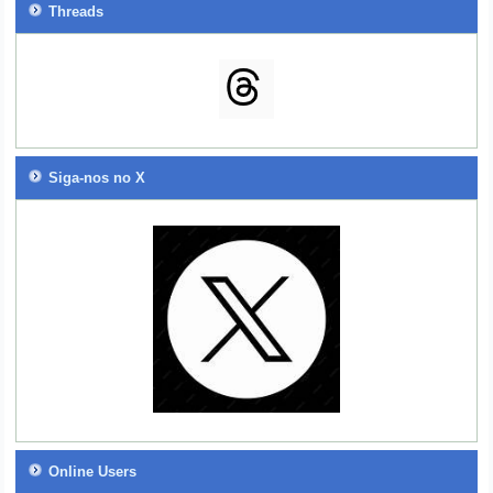
Threads
Siga-nos no X
Online Users