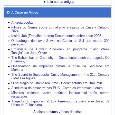
Leia outros artigos
A Crise no Vídeo
A Igreja oculta
Filmes ou Séries sobre Jornalismo e casos de Crise - Outubro
2024
Inside Job (Trabalho Interno) Documentário sobre crise 2008
O naufrágio do navio Sewol na Coreia do Sul que matou 304
pessoas
Entrevista de Edward Snowden ao programa "Last Week
Tonight", de John Oliver
The Babushkas of Chernobyl - Documentário sobre a tragédia De
Chernobyl
Observatório da Imprensa debate a crise da Samarco em
Mariana
The Secret to Successful Crisis Management in the 21st Century
- Melissa Agnes
O naufrágio do Titanic real time - Documentário em 2h41 min
A indústria do desastre nos EUA - Como as empresas lucram
Mineiros chilenos fazem anúncio institucional após serem
resgatados
Tragédia no Japão em 2011 - Terremoto, tsunami e explosão da
Usina de Fukushima
Assista a outros vídeos de crise