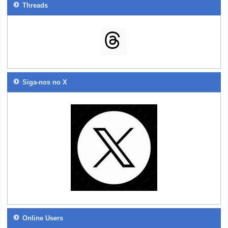
Threads
Siga-nos no X
Online Users