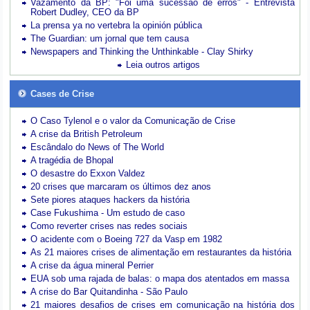
Vazamento da BP: "Foi uma sucessão de erros" - Entrevista
Robert Dudley, CEO da BP
La prensa ya no vertebra la opinión pública
The Guardian: um jornal que tem causa
Newspapers and Thinking the Unthinkable - Clay Shirky
Leia outros artigos
Cases de Crise
O Caso Tylenol e o valor da Comunicação de Crise
A crise da British Petroleum
Escândalo do News of The World
A tragédia de Bhopal
O desastre do Exxon Valdez
20 crises que marcaram os últimos dez anos
Sete piores ataques hackers da história
Case Fukushima - Um estudo de caso
Como reverter crises nas redes sociais
O acidente com o Boeing 727 da Vasp em 1982
As 21 maiores crises de alimentação em restaurantes da história
A crise da água mineral Perrier
EUA sob uma rajada de balas: o mapa dos atentados em massa
A crise do Bar Quitandinha - São Paulo
21 maiores desafios de crises em comunicação na história dos