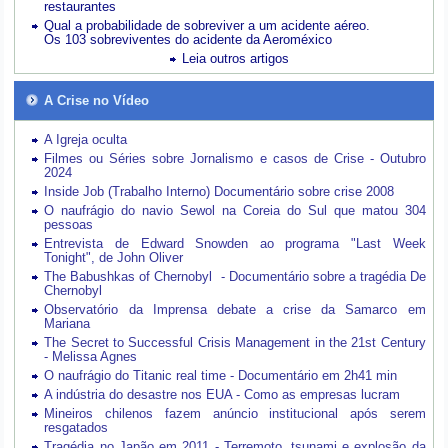
restaurantes
Qual a probabilidade de sobreviver a um acidente aéreo.
Os 103 sobreviventes do acidente da Aeroméxico
Leia outros artigos
A Crise no Vídeo
A Igreja oculta
Filmes ou Séries sobre Jornalismo e casos de Crise - Outubro
2024
Inside Job (Trabalho Interno) Documentário sobre crise 2008
O naufrágio do navio Sewol na Coreia do Sul que matou 304
pessoas
Entrevista de Edward Snowden ao programa "Last Week
Tonight", de John Oliver
The Babushkas of Chernobyl - Documentário sobre a tragédia De
Chernobyl
Observatório da Imprensa debate a crise da Samarco em
Mariana
The Secret to Successful Crisis Management in the 21st Century
- Melissa Agnes
O naufrágio do Titanic real time - Documentário em 2h41 min
A indústria do desastre nos EUA - Como as empresas lucram
Mineiros chilenos fazem anúncio institucional após serem
resgatados
Tragédia no Japão em 2011 - Terremoto, tsunami e explosão da