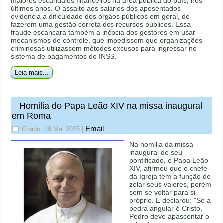
maiores escândalos financeiros na área pública do país, nos
últimos anos. O assalto aos salários dos aposentados
evidencia a dificuldade dos órgãos públicos em geral, de
fazerem uma gestão correta dos recursos públicos. Essa
fraude escancara também a inépcia dos gestores em usar
mecanismos de controle, que impedissem que organizações
criminosas utilizassem métodos excusos para ingressar no
sistema de pagamentos do INSS.
Leia mais...
Homilia do Papa Leão XIV na missa inaugural
em Roma
Email
Criado: 19 Mai 2025
|
Na homilia da missa
inaugural de seu
pontificado, o Papa Leão
XIV, afirmou que o chefe
da Igreja tem a função de
zelar seus valores, porém
sem se voltar para si
próprio. E declarou: "Se a
pedra angular é Cristo,
Pedro deve apascentar o