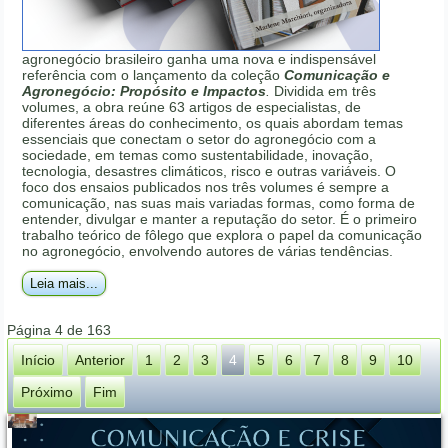
agronegócio brasileiro ganha uma nova e indispensável
referência com o lançamento da coleção
Comunicação e
Agronegócio: Propósito e Impactos
.
Dividida em três
volumes, a obra reúne 63 artigos de especialistas, de
diferentes áreas do conhecimento, os quais abordam temas
essenciais que conectam o setor do agronegócio com a
sociedade, em temas como sustentabilidade, inovação,
tecnologia, desastres climáticos, risco e outras variáveis. O
foco dos ensaios publicados nos três volumes é sempre a
comunicação, nas suas mais variadas formas, como forma de
entender, divulgar e manter a reputação do setor. É o primeiro
trabalho teórico de fôlego que explora o papel da comunicação
no agronegócio, envolvendo autores de várias tendências.
Leia mais...
Página 4 de 163
Início
Anterior
1
2
3
4
5
6
7
8
9
10
Próximo
Fim