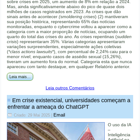
sobre crises em 2025, um aumento de 8% em relação a 2024.
Mas, ainda significativamente abaixo do pico de quase dois
milhões de casos registrados em 2023. As crises que dão
sinais antes de acontecer
(smoldering crises
) (2) mantiveram
sua posição histórica, representando 65% das notícias
monitoradas, enquanto o cybercrime voltou a aparecer como a
categoria com a maior proporção de notícias, ocupando um
quarto do total das crises do ano. As crises repentinas (
sudden
crisis
) representaram 35%. Várias categorias apresentaram
variações surpreendentes, especialmente ações coletivas
(*
class actions lawsuits
*), com percentual de 2,24% caiu para o
menor nível; enquanto casos de assédio sexual (15,26%),
tiveram um aumento fora do normal. Categoria esta que nunca
apareceu com tanto destaque, em qualquer Relatório anterior.
Leia mais...
Leia outros Comentários
Em crise existencial, universidades começam a
enfrentar a ameaça do ChatGPT
Email
Criado: 29 Mai 2025
|
O uso da IA
–
Inteligência
Artificial na