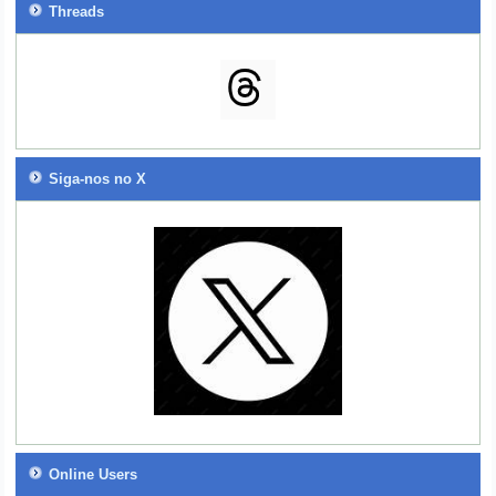
Threads
Siga-nos no X
Online Users