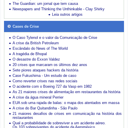
The Guardian: um jornal que tem causa
Newspapers and Thinking the Unthinkable - Clay Shirky
Leia outros artigos
Cases de Crise
O Caso Tylenol e o valor da Comunicação de Crise
A crise da British Petroleum
Escândalo do News of The World
A tragédia de Bhopal
O desastre do Exxon Valdez
20 crises que marcaram os últimos dez anos
Sete piores ataques hackers da história
Case Fukushima - Um estudo de caso
Como reverter crises nas redes sociais
O acidente com o Boeing 727 da Vasp em 1982
As 21 maiores crises de alimentação em restaurantes da história
A crise da água mineral Perrier
EUA sob uma rajada de balas: o mapa dos atentados em massa
A crise do Bar Quitandinha - São Paulo
21 maiores desafios de crises em comunicação na história dos
restaurantes
Qual a probabilidade de sobreviver a um acidente aéreo.
Os 103 sobreviventes do acidente da Aeroméxico