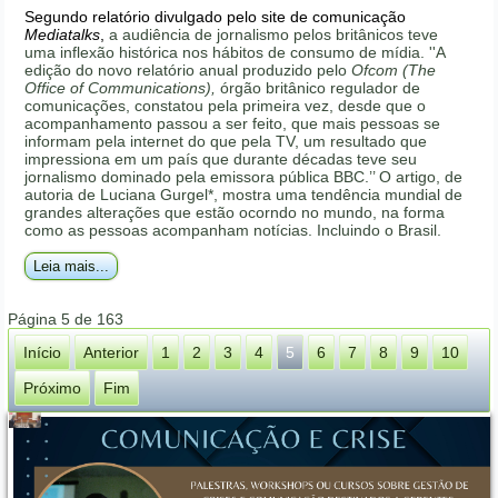
Segundo relatório divulgado pelo site de comunicação
Mediatalks
,
a audiência de jornalismo pelos britânicos teve
uma inflexão histórica nos hábitos de consumo de mídia. ''A
edição do novo relatório anual produzido pelo
Ofcom (The
Office of Communications),
órgão britânico regulador de
comunicações, constatou pela primeira vez, desde que o
acompanhamento passou a ser feito, que mais pessoas se
informam pela internet do que pela TV, um resultado que
impressiona em um país que durante décadas teve seu
jornalismo dominado pela emissora pública BBC.’’ O artigo, de
autoria de Luciana Gurgel*, mostra uma tendência mundial de
grandes alterações que estão ocorndo no mundo, na forma
como as pessoas acompanham notícias. Incluindo o Brasil.
Leia mais...
Página 5 de 163
Início
Anterior
1
2
3
4
5
6
7
8
9
10
Próximo
Fim