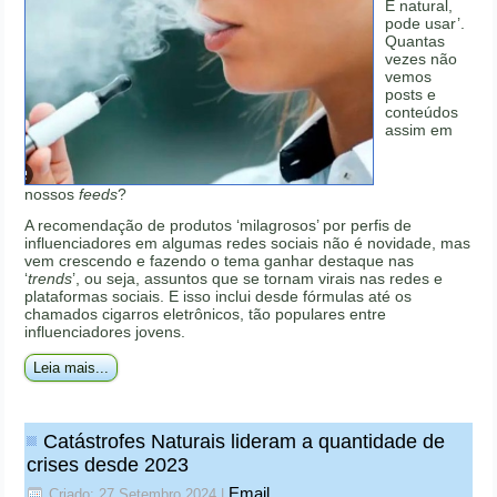
É natural,
pode usar’.
Quantas
vezes não
vemos
posts e
conteúdos
assim em
nossos
feeds
?
A recomendação de produtos ‘milagrosos’ por perfis de
influenciadores em algumas redes sociais não é novidade, mas
vem crescendo e fazendo o tema ganhar destaque nas
‘
trends
’, ou seja, assuntos que se tornam virais nas redes e
plataformas sociais. E isso inclui desde fórmulas até os
chamados cigarros eletrônicos, tão populares entre
influenciadores jovens.
Leia mais...
Catástrofes Naturais lideram a quantidade de
crises desde 2023
Email
Criado: 27 Setembro 2024
|