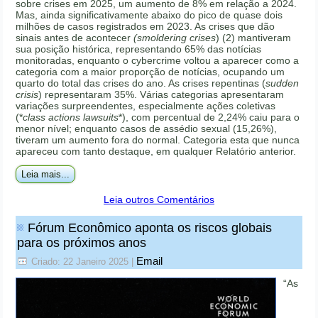
sobre crises em 2025, um aumento de 8% em relação a 2024.
Mas, ainda significativamente abaixo do pico de quase dois
milhões de casos registrados em 2023. As crises que dão
sinais antes de acontecer
(smoldering crises
) (2) mantiveram
sua posição histórica, representando 65% das notícias
monitoradas, enquanto o cybercrime voltou a aparecer como a
categoria com a maior proporção de notícias, ocupando um
quarto do total das crises do ano. As crises repentinas (
sudden
crisis
) representaram 35%. Várias categorias apresentaram
variações surpreendentes, especialmente ações coletivas
(*
class actions lawsuits
*), com percentual de 2,24% caiu para o
menor nível; enquanto casos de assédio sexual (15,26%),
tiveram um aumento fora do normal. Categoria esta que nunca
apareceu com tanto destaque, em qualquer Relatório anterior.
Leia mais...
Leia outros Comentários
Fórum Econômico aponta os riscos globais
para os próximos anos
Email
Criado: 22 Janeiro 2025
|
“As