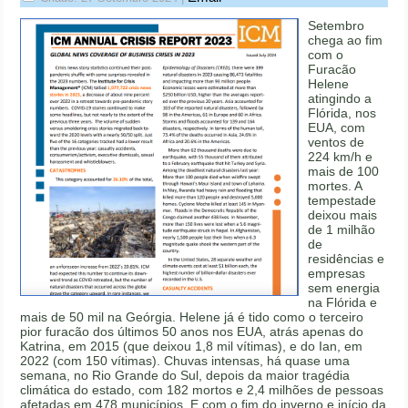
Setembro
chega ao fim
com o
Furacão
Helene
atingindo a
Flórida, nos
EUA, com
ventos de
224 km/h e
mais de 100
mortes. A
tempestade
deixou mais
de 1 milhão
de
residências e
empresas
sem energia
na Flórida e
mais de 50 mil na Geórgia. Helene já é tido como o terceiro
pior furacão dos últimos 50 anos nos EUA, atrás apenas do
Katrina, em 2015 (que deixou 1,8 mil vítimas), e do Ian, em
2022 (com 150 vítimas). Chuvas intensas, há quase uma
semana, no Rio Grande do Sul, depois da maior tragédia
climática do estado, com 182 mortos e 2,4 milhões de pessoas
afetadas em 478 municípios. E com o fim do inverno e início da