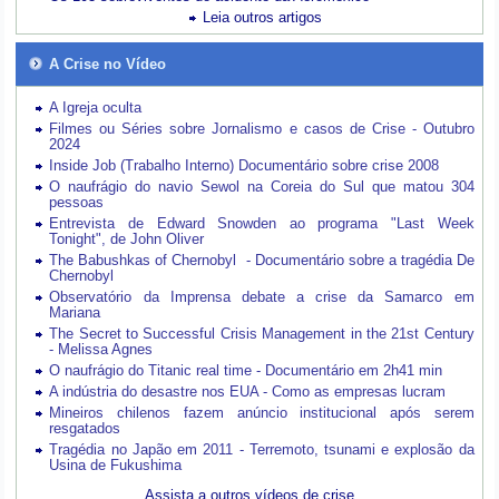
Leia outros artigos
A Crise no Vídeo
A Igreja oculta
Filmes ou Séries sobre Jornalismo e casos de Crise - Outubro
2024
Inside Job (Trabalho Interno) Documentário sobre crise 2008
O naufrágio do navio Sewol na Coreia do Sul que matou 304
pessoas
Entrevista de Edward Snowden ao programa "Last Week
Tonight", de John Oliver
The Babushkas of Chernobyl - Documentário sobre a tragédia De
Chernobyl
Observatório da Imprensa debate a crise da Samarco em
Mariana
The Secret to Successful Crisis Management in the 21st Century
- Melissa Agnes
O naufrágio do Titanic real time - Documentário em 2h41 min
A indústria do desastre nos EUA - Como as empresas lucram
Mineiros chilenos fazem anúncio institucional após serem
resgatados
Tragédia no Japão em 2011 - Terremoto, tsunami e explosão da
Usina de Fukushima
Assista a outros vídeos de crise