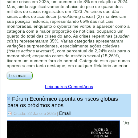
sobre crises em 2025, um aumento de 8% em relação a 2024.
Mas, ainda significativamente abaixo do pico de quase dois
milhões de casos registrados em 2023. As crises que dão
sinais antes de acontecer
(smoldering crises
) (2) mantiveram
sua posição histórica, representando 65% das notícias
monitoradas, enquanto o cybercrime voltou a aparecer como a
categoria com a maior proporção de notícias, ocupando um
quarto do total das crises do ano. As crises repentinas (
sudden
crisis
) representaram 35%. Várias categorias apresentaram
variações surpreendentes, especialmente ações coletivas
(*
class actions lawsuits
*), com percentual de 2,24% caiu para o
menor nível; enquanto casos de assédio sexual (15,26%),
tiveram um aumento fora do normal. Categoria esta que nunca
apareceu com tanto destaque, em qualquer Relatório anterior.
Leia mais...
Leia outros Comentários
Fórum Econômico aponta os riscos globais
para os próximos anos
Email
Criado: 22 Janeiro 2025
|
“As