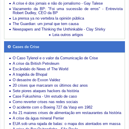
A crise é dos jornais e não do jornalismo - Gay Talese
Vazamento da BP: "Foi uma sucessão de erros" - Entrevista
Robert Dudley, CEO da BP
La prensa ya no vertebra la opinión pública
The Guardian: um jornal que tem causa
Newspapers and Thinking the Unthinkable - Clay Shirky
Leia outros artigos
Cases de Crise
O Caso Tylenol e o valor da Comunicação de Crise
A crise da British Petroleum
Escândalo do News of The World
A tragédia de Bhopal
O desastre do Exxon Valdez
20 crises que marcaram os últimos dez anos
Sete piores ataques hackers da história
Case Fukushima - Um estudo de caso
Como reverter crises nas redes sociais
O acidente com o Boeing 727 da Vasp em 1982
As 21 maiores crises de alimentação em restaurantes da história
A crise da água mineral Perrier
EUA sob uma rajada de balas: o mapa dos atentados em massa