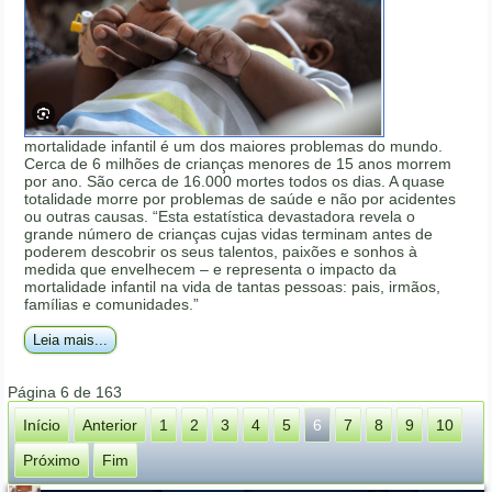
mortalidade infantil é um dos maiores problemas do mundo.
Cerca de 6 milhões de crianças menores de 15 anos morrem
por ano. São cerca de 16.000 mortes todos os dias. A quase
totalidade morre por problemas de saúde e não por acidentes
ou outras causas. “Esta estatística devastadora revela o
grande número de crianças cujas vidas terminam antes de
poderem descobrir os seus talentos, paixões e sonhos à
medida que envelhecem – e representa o impacto da
mortalidade infantil na vida de tantas pessoas: pais, irmãos,
famílias e comunidades.”
Leia mais...
Página 6 de 163
Início
Anterior
1
2
3
4
5
6
7
8
9
10
Próximo
Fim