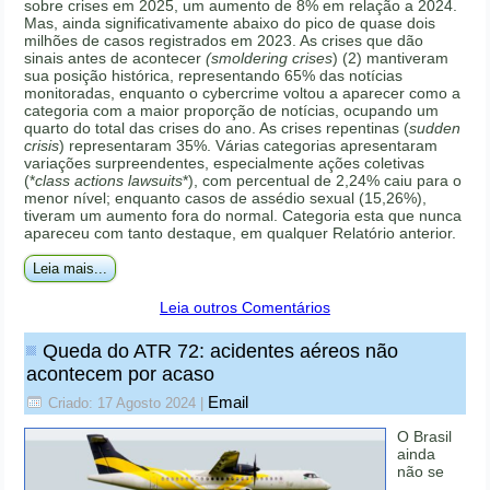
sobre crises em 2025, um aumento de 8% em relação a 2024.
Mas, ainda significativamente abaixo do pico de quase dois
milhões de casos registrados em 2023. As crises que dão
sinais antes de acontecer
(smoldering crises
) (2) mantiveram
sua posição histórica, representando 65% das notícias
monitoradas, enquanto o cybercrime voltou a aparecer como a
categoria com a maior proporção de notícias, ocupando um
quarto do total das crises do ano. As crises repentinas (
sudden
crisis
) representaram 35%. Várias categorias apresentaram
variações surpreendentes, especialmente ações coletivas
(*
class actions lawsuits
*), com percentual de 2,24% caiu para o
menor nível; enquanto casos de assédio sexual (15,26%),
tiveram um aumento fora do normal. Categoria esta que nunca
apareceu com tanto destaque, em qualquer Relatório anterior.
Leia mais...
Leia outros Comentários
Queda do ATR 72: acidentes aéreos não
acontecem por acaso
Email
Criado: 17 Agosto 2024
|
O Brasil
ainda
não se