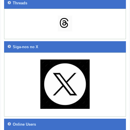
Threads
Siga-nos no X
Online Users