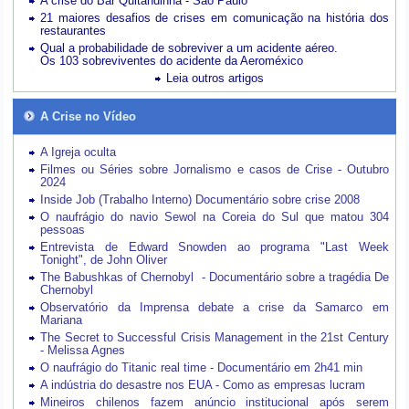
A crise do Bar Quitandinha - São Paulo
21 maiores desafios de crises em comunicação na história dos
restaurantes
Qual a probabilidade de sobreviver a um acidente aéreo.
Os 103 sobreviventes do acidente da Aeroméxico
Leia outros artigos
A Crise no Vídeo
A Igreja oculta
Filmes ou Séries sobre Jornalismo e casos de Crise - Outubro
2024
Inside Job (Trabalho Interno) Documentário sobre crise 2008
O naufrágio do navio Sewol na Coreia do Sul que matou 304
pessoas
Entrevista de Edward Snowden ao programa "Last Week
Tonight", de John Oliver
The Babushkas of Chernobyl - Documentário sobre a tragédia De
Chernobyl
Observatório da Imprensa debate a crise da Samarco em
Mariana
The Secret to Successful Crisis Management in the 21st Century
- Melissa Agnes
O naufrágio do Titanic real time - Documentário em 2h41 min
A indústria do desastre nos EUA - Como as empresas lucram
Mineiros chilenos fazem anúncio institucional após serem