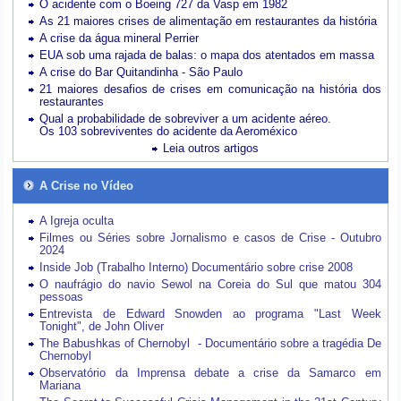
O acidente com o Boeing 727 da Vasp em 1982
As 21 maiores crises de alimentação em restaurantes da história
A crise da água mineral Perrier
EUA sob uma rajada de balas: o mapa dos atentados em massa
A crise do Bar Quitandinha - São Paulo
21 maiores desafios de crises em comunicação na história dos
restaurantes
Qual a probabilidade de sobreviver a um acidente aéreo.
Os 103 sobreviventes do acidente da Aeroméxico
Leia outros artigos
A Crise no Vídeo
A Igreja oculta
Filmes ou Séries sobre Jornalismo e casos de Crise - Outubro
2024
Inside Job (Trabalho Interno) Documentário sobre crise 2008
O naufrágio do navio Sewol na Coreia do Sul que matou 304
pessoas
Entrevista de Edward Snowden ao programa "Last Week
Tonight", de John Oliver
The Babushkas of Chernobyl - Documentário sobre a tragédia De
Chernobyl
Observatório da Imprensa debate a crise da Samarco em
Mariana