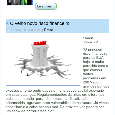
Leia mais...
O velho novo risco financeiro
Email
Criado: 01 Mai 2015
|
Simon
Johnson*
“O principal
risco financeiro
para os EUA,
hoje, é muito
parecido com o
que causou
tantos
problemas em
2007-2008:
grandes bancos
excessivamente endividados e muito pouco capital acionário
em seus balanços. Regulamentações distintas em diferentes
países no mundo, para não mencionar fiscalização
adormecida, agravam essa vulnerabilidade estrutural. Já vimos
esse filme e a coisa acabou mal. Da próxima vez poderá ser
um show de horror ainda pior”.