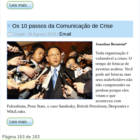
Leia mais...
Os 10 passos da Comunicação de Crise
Email
Criado: 04 Agosto 2013
|
Jonathan Bernstein*
Toda organização é
vulnerável a crises. O
tempo de brincar de
avestruz acabou. Você
pode até brincar, mas
seus
stakeholders
não
irão compreender ou
perdoar porque eles
viram o que
aconteceu com
Fukushima, Penn State, o caso Sandusky, British Petroleum, Deepwater e
WikiLeaks.
Leia mais...
Página 163 de 163