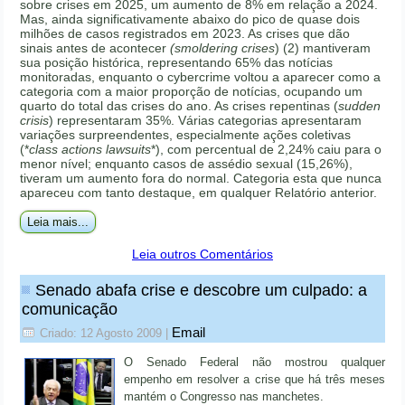
sobre crises em 2025, um aumento de 8% em relação a 2024.
Mas, ainda significativamente abaixo do pico de quase dois
milhões de casos registrados em 2023. As crises que dão
sinais antes de acontecer
(smoldering crises
) (2) mantiveram
sua posição histórica, representando 65% das notícias
monitoradas, enquanto o cybercrime voltou a aparecer como a
categoria com a maior proporção de notícias, ocupando um
quarto do total das crises do ano. As crises repentinas (
sudden
crisis
) representaram 35%. Várias categorias apresentaram
variações surpreendentes, especialmente ações coletivas
(*
class actions lawsuits
*), com percentual de 2,24% caiu para o
menor nível; enquanto casos de assédio sexual (15,26%),
tiveram um aumento fora do normal. Categoria esta que nunca
apareceu com tanto destaque, em qualquer Relatório anterior.
Leia mais...
Leia outros Comentários
Senado abafa crise e descobre um culpado: a
comunicação
Email
Criado: 12 Agosto 2009
|
O Senado Federal não mostrou qualquer
empenho em resolver a crise que há três meses
mantém o Congresso nas manchetes.