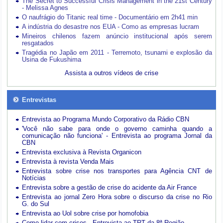
The Secret to Successful Crisis Management in the 21st Century
- Melissa Agnes
O naufrágio do Titanic real time - Documentário em 2h41 min
A indústria do desastre nos EUA - Como as empresas lucram
Mineiros chilenos fazem anúncio institucional após serem
resgatados
Tragédia no Japão em 2011 - Terremoto, tsunami e explosão da
Usina de Fukushima
Assista a outros vídeos de crise
Entrevistas
Entrevista ao Programa Mundo Corporativo da Rádio CBN
'Você não sabe para onde o governo caminha quando a
comunicação não funciona' - Entrevista ao programa Jornal da
CBN
Entrevista exclusiva à Revista Organicon
Entrevista à revista Venda Mais
Entrevista sobre crise nos transportes para Agência CNT de
Notícias
Entrevista sobre a gestão de crise do acidente da Air France
Entrevista ao jornal Zero Hora sobre o discurso da crise no Rio
G. do Sul
Entrevista ao Uol sobre crise por homofobia
Como lidar com crises - Entrevista ao TRT da 8ª Região