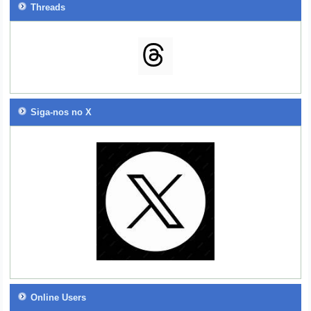
Threads
Siga-nos no X
Online Users