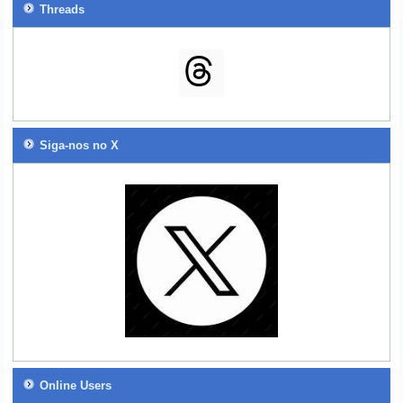
Threads
Siga-nos no X
Online Users