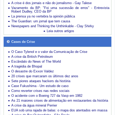
A crise é dos jornais e não do jornalismo - Gay Talese
Vazamento da BP: "Foi uma sucessão de erros" - Entrevista
Robert Dudley, CEO da BP
La prensa ya no vertebra la opinión pública
The Guardian: um jornal que tem causa
Newspapers and Thinking the Unthinkable - Clay Shirky
Leia outros artigos
Cases de Crise
O Caso Tylenol e o valor da Comunicação de Crise
A crise da British Petroleum
Escândalo do News of The World
A tragédia de Bhopal
O desastre do Exxon Valdez
20 crises que marcaram os últimos dez anos
Sete piores ataques hackers da história
Case Fukushima - Um estudo de caso
Como reverter crises nas redes sociais
O acidente com o Boeing 727 da Vasp em 1982
As 21 maiores crises de alimentação em restaurantes da história
A crise da água mineral Perrier
EUA sob uma rajada de balas: o mapa dos atentados em massa