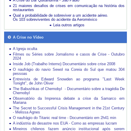
A crise do Bar Quitandinha - São Paulo
21 maiores desafios de crises em comunicação na história dos
restaurantes
Qual a probabilidade de sobreviver a um acidente aéreo.
Os 103 sobreviventes do acidente da Aeroméxico
Leia outros artigos
A Crise no Vídeo
A Igreja oculta
Filmes ou Séries sobre Jornalismo e casos de Crise - Outubro
2024
Inside Job (Trabalho Interno) Documentário sobre crise 2008
O naufrágio do navio Sewol na Coreia do Sul que matou 304
pessoas
Entrevista de Edward Snowden ao programa "Last Week
Tonight", de John Oliver
The Babushkas of Chernobyl - Documentário sobre a tragédia De
Chernobyl
Observatório da Imprensa debate a crise da Samarco em
Mariana
The Secret to Successful Crisis Management in the 21st Century
- Melissa Agnes
O naufrágio do Titanic real time - Documentário em 2h41 min
A indústria do desastre nos EUA - Como as empresas lucram
Mineiros chilenos fazem anúncio institucional após serem