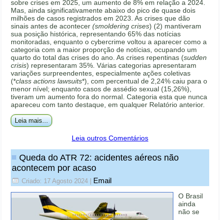
sobre crises em 2025, um aumento de 8% em relação a 2024.
Mas, ainda significativamente abaixo do pico de quase dois
milhões de casos registrados em 2023. As crises que dão
sinais antes de acontecer
(smoldering crises
) (2) mantiveram
sua posição histórica, representando 65% das notícias
monitoradas, enquanto o cybercrime voltou a aparecer como a
categoria com a maior proporção de notícias, ocupando um
quarto do total das crises do ano. As crises repentinas (
sudden
crisis
) representaram 35%. Várias categorias apresentaram
variações surpreendentes, especialmente ações coletivas
(*
class actions lawsuits
*), com percentual de 2,24% caiu para o
menor nível; enquanto casos de assédio sexual (15,26%),
tiveram um aumento fora do normal. Categoria esta que nunca
apareceu com tanto destaque, em qualquer Relatório anterior.
Leia mais...
Leia outros Comentários
Queda do ATR 72: acidentes aéreos não
acontecem por acaso
Email
Criado: 17 Agosto 2024
|
O Brasil
ainda
não se