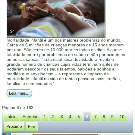
mortalidade infantil é um dos maiores problemas do mundo.
Cerca de 6 milhões de crianças menores de 15 anos morrem
por ano. São cerca de 16.000 mortes todos os dias. A quase
totalidade morre por problemas de saúde e não por acidentes
ou outras causas. “Esta estatística devastadora revela o
grande número de crianças cujas vidas terminam antes de
poderem descobrir os seus talentos, paixões e sonhos à
medida que envelhecem – e representa o impacto da
mortalidade infantil na vida de tantas pessoas: pais, irmãos,
famílias e comunidades.”
Leia mais...
Página 6 de 163
Início
Anterior
1
2
3
4
5
6
7
8
9
10
Próximo
Fim