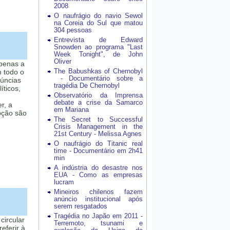
2008
O naufrágio do navio Sewol
na Coreia do Sul que matou
304 pessoas
Entrevista de Edward
Snowden ao programa "Last
Week Tonight", de John
Oliver
apenas a
The Babushkas of Chernobyl
m todo o
- Documentário sobre a
núncias
tragédia De Chernobyl
íticos,
Observatório da Imprensa
debate a crise da Samarco
r, a
em Mariana
upção são
The Secret to Successful
Crisis Management in the
21st Century - Melissa Agnes
O naufrágio do Titanic real
time - Documentário em 2h41
min
A indústria do desastre nos
EUA - Como as empresas
lucram
Mineiros chilenos fazem
anúncio institucional após
serem resgatados
Tragédia no Japão em 2011 -
circular
Terremoto, tsunami e
eferir à