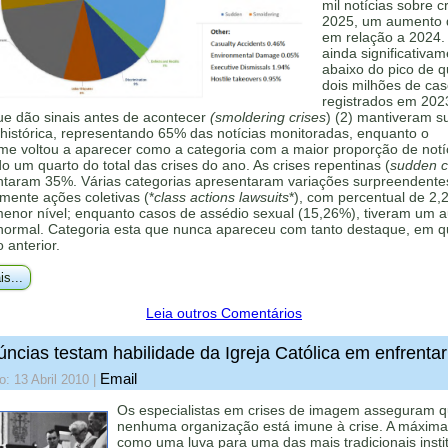
mil notícias sobre c
2025, um aumento
em relação a 2024.
ainda significativa
abaixo do pico de 
dois milhões de ca
registrados em 202
ue dão sinais antes de acontecer
(smoldering crises
) (2) mantiveram s
histórica, representando 65% das notícias monitoradas, enquanto o
me voltou a aparecer como a categoria com a maior proporção de notí
 um quarto do total das crises do ano. As crises repentinas (
sudden cr
ntaram 35%. Várias categorias apresentaram variações surpreendente
mente ações coletivas (*
class actions lawsuits
*), com percentual de 2,
menor nível; enquanto casos de assédio sexual (15,26%), tiveram um 
 normal. Categoria esta que nunca apareceu com tanto destaque, em q
o anterior.
is...
Leia outros Comentários
ncias testam habilidade da Igreja Católica em enfrentar
Email
o: 13 Abril 2010
|
Os especialistas em crises de imagem asseguram 
nenhuma organização está imune à crise. A máxima
como uma luva para uma das mais tradicionais insti