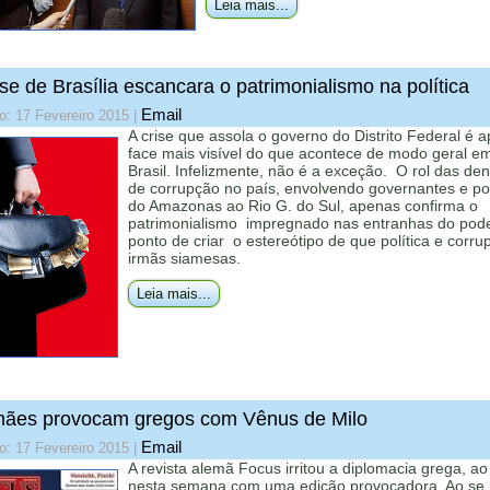
Leia mais...
ise de Brasília escancara o patrimonialismo na política
Email
o: 17 Fevereiro 2015
|
A crise que assola o governo do Distrito Federal é 
face mais visível do que acontece de modo geral e
Brasil. Infelizmente, não é a exceção. O rol das de
de corrupção no país, envolvendo governantes e pol
do Amazonas ao Rio G. do Sul, apenas confirma o
patrimonialismo impregnado nas entranhas do pode
ponto de criar o estereótipo de que política e corr
irmãs siamesas.
Leia mais...
mães provocam gregos com Vênus de Milo
Email
o: 17 Fevereiro 2015
|
A revista alemã Focus irritou a diplomacia grega, ao 
nesta semana com uma edição provocadora. Ao se r