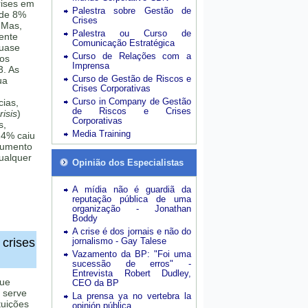
rises em
Palestra sobre Gestão de
 de 8%
Crises
 Mas,
Palestra ou Curso de
mente
Comunicação Estratégica
quase
Curso de Relações com a
sos
Imprensa
3. As
Curso de Gestão de Riscos e
ua
Crises Corporativas
Curso in Company de Gestão
cias,
de Riscos e Crises
isis
)
Corporativas
s,
Media Training
24% caiu
aumento
ualquer
Opinião dos Especialistas
A mídia não é guardiã da
reputação pública de uma
organização - Jonathan
Boddy
A crise é dos jornais e não do
 crises
jornalismo - Gay Talese
Vazamento da BP: "Foi uma
sucessão de erros" -
Entrevista Robert Dudley,
que
CEO da BP
 serve
La prensa ya no vertebra la
tuições
opinión pública