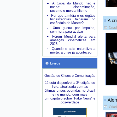
A Copa do Mundo não é
nossa: discriminação,
racismo e mercantilismo
Por que a mídia e os órgãos
fiscalizadores falharam no
A cr
escândalo do Master?
Criad
Uma guerra por impulso,
sem hora para acabar
Fórum Mundial alerta para
ameaças cibernéticas em
2026
Quando o país naturaliza a
morte, a crise já aconteceu
Livros
Gestão de Crises e Comunicação
Já está disponível a 3ª edição do
livro, atualizada com as
últimas crises ocorridas no Brasil
e no mundo; com mais
um capítulo sobre "Fake News" e
Ale
pós-verdade
Criad