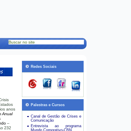
Redes Sociais
risis
stados
Palestras e Cursos
ios anos
o Anual
Canal de Gestão de Crises e
s
Comunicação
ndo
–
Entrevista ao programa
hão 232
Mundo Corporativo-CBN