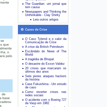
tamente
The Guardian: um jornal que
tem causa
Newspapers and Thinking the
Unthinkable - Clay Shirky
Leia outros artigos
Cases de Crise
O Caso Tylenol e o valor da
 se
Comunicação de Crise
ou que
A crise da British Petroleum
ualmente
Escândalo do News of The
nha, o
World
ará pelo
A tragédia de Bhopal
O desastre do Exxon Valdez
20 crises que marcaram os
últimos dez anos
Sete piores ataques hackers
da história
Case Fukushima - Um estudo
de caso
Como reverter crises nas
, de
redes sociais
a base
O acidente com o Boeing 727
encadeou
da Vasp em 1982
a