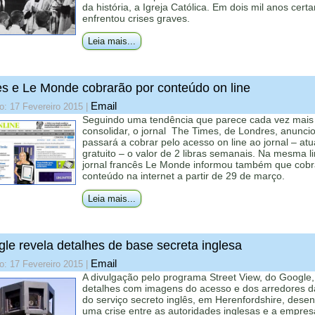
da história, a Igreja Católica. Em dois mil anos cer
enfrentou crises graves.
Leia mais...
s e Le Monde cobrarão por conteúdo on line
Email
o: 17 Fevereiro 2015
|
Seguindo uma tendência que parece cada vez mais
consolidar, o jornal The Times, de Londres, anunci
passará a cobrar pelo acesso on line ao jornal – at
gratuito – o valor de 2 libras semanais. Na mesma li
jornal francês Le Monde informou também que cobr
conteúdo na internet a partir de 29 de março.
Leia mais...
le revela detalhes de base secreta inglesa
Email
o: 17 Fevereiro 2015
|
A divulgação pelo programa Street View, do Google
detalhes com imagens do acesso e dos arredores d
do serviço secreto inglês, em Herenfordshire, des
uma crise entre as autoridades inglesas e a empres