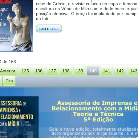
crise da Grécia, a revista colocou na capa a famosa
escultura da Vênus de Milo com o dedo meio ergui
posição ofensiva. O braço foi implantado por manip
da foto.
Leia mais...
0 de 163
Anterior
135
136
137
138
139
140
141
142
143
Fim