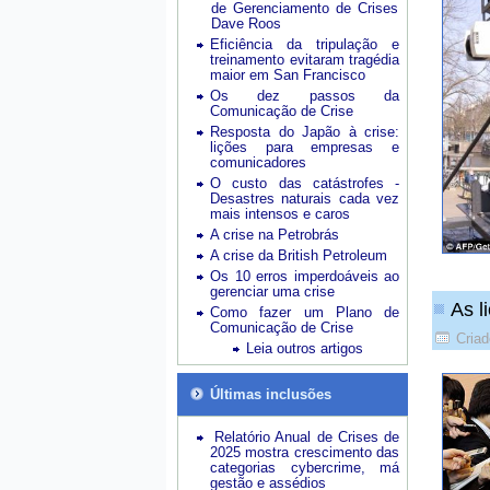
de Gerenciamento de Crises
Dave Roos
Eficiência da tripulação e
treinamento evitaram tragédia
maior em San Francisco
Os dez passos da
Comunicação de Crise
Resposta do Japão à crise:
lições para empresas e
comunicadores
O custo das catástrofes -
Desastres naturais cada vez
mais intensos e caros
A crise na Petrobrás
A crise da British Petroleum
Os 10 erros imperdoáveis ao
gerenciar uma crise
As l
Como fazer um Plano de
Comunicação de Crise
Criad
Leia outros artigos
Últimas inclusões
Relatório Anual de Crises de
2025 mostra crescimento das
categorias cybercrime, má
gestão e assédios