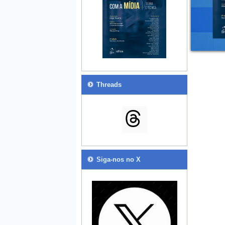
Threads
Siga-nos no X