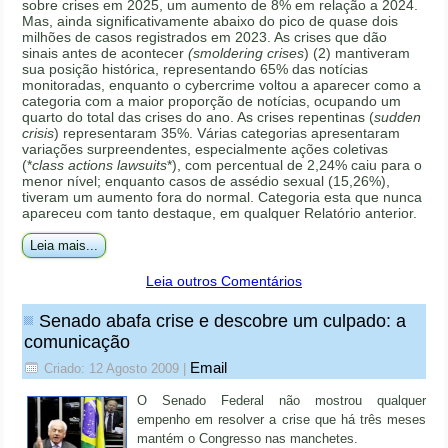
sobre crises em 2025, um aumento de 8% em relação a 2024.
Mas, ainda significativamente abaixo do pico de quase dois
milhões de casos registrados em 2023. As crises que dão
sinais antes de acontecer
(smoldering crises
) (2) mantiveram
sua posição histórica, representando 65% das notícias
monitoradas, enquanto o cybercrime voltou a aparecer como a
categoria com a maior proporção de notícias, ocupando um
quarto do total das crises do ano. As crises repentinas (
sudden
crisis
) representaram 35%. Várias categorias apresentaram
variações surpreendentes, especialmente ações coletivas
(*
class actions lawsuits
*), com percentual de 2,24% caiu para o
menor nível; enquanto casos de assédio sexual (15,26%),
tiveram um aumento fora do normal. Categoria esta que nunca
apareceu com tanto destaque, em qualquer Relatório anterior.
Leia mais...
Leia outros Comentários
Senado abafa crise e descobre um culpado: a
comunicação
Email
Criado: 12 Agosto 2009
|
O Senado Federal não mostrou qualquer
empenho em resolver a crise que há três meses
mantém o Congresso nas manchetes.