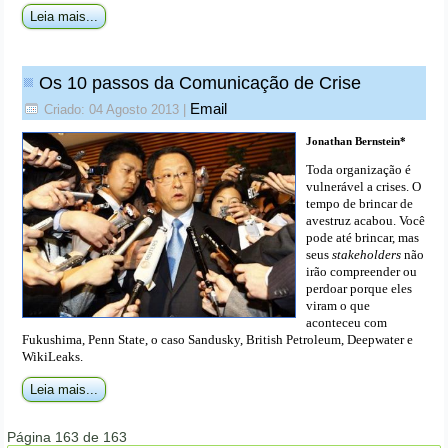
Leia mais...
Os 10 passos da Comunicação de Crise
Email
Criado: 04 Agosto 2013
|
Jonathan Bernstein*
Toda organização é
vulnerável a crises. O
tempo de brincar de
avestruz acabou. Você
pode até brincar, mas
seus
stakeholders
não
irão compreender ou
perdoar porque eles
viram o que
aconteceu com
Fukushima, Penn State, o caso Sandusky, British Petroleum, Deepwater e
WikiLeaks.
Leia mais...
Página 163 de 163