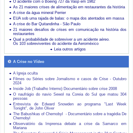
O acidente com o Boeing 727 da Vasp em 1982
As 21 maiores crises de alimentação em restaurantes da história
A crise da água mineral Perrier
EUA sob uma rajada de balas: o mapa dos atentados em massa
A crise do Bar Quitandinha - São Paulo
21 maiores desafios de crises em comunicação na história dos
restaurantes
Qual a probabilidade de sobreviver a um acidente aéreo.
Os 103 sobreviventes do acidente da Aeroméxico
Leia outros artigos
A Crise no Vídeo
A Igreja oculta
Filmes ou Séries sobre Jornalismo e casos de Crise - Outubro
2024
Inside Job (Trabalho Interno) Documentário sobre crise 2008
O naufrágio do navio Sewol na Coreia do Sul que matou 304
pessoas
Entrevista de Edward Snowden ao programa "Last Week
Tonight", de John Oliver
The Babushkas of Chernobyl - Documentário sobre a tragédia De
Chernobyl
Observatório da Imprensa debate a crise da Samarco em
Mariana