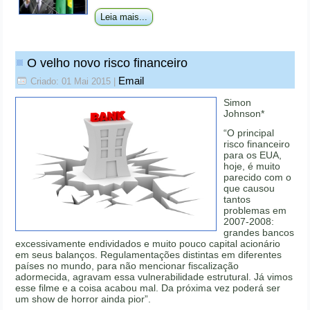
Leia mais...
O velho novo risco financeiro
Email
Criado: 01 Mai 2015
|
Simon
Johnson*
“O principal
risco financeiro
para os EUA,
hoje, é muito
parecido com o
que causou
tantos
problemas em
2007-2008:
grandes bancos
excessivamente endividados e muito pouco capital acionário
em seus balanços. Regulamentações distintas em diferentes
países no mundo, para não mencionar fiscalização
adormecida, agravam essa vulnerabilidade estrutural. Já vimos
esse filme e a coisa acabou mal. Da próxima vez poderá ser
um show de horror ainda pior”.