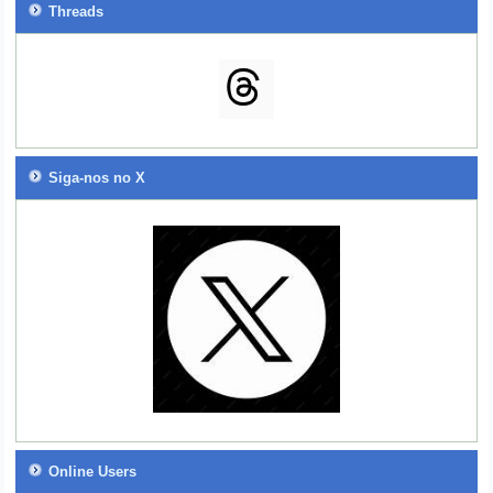
Threads
Siga-nos no X
Online Users