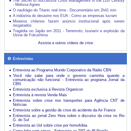
The Secret to Successful Crisis Management in the 21st Century
- Melissa Agnes
O naufrágio do Titanic real time - Documentário em 2h41 min
A indústria do desastre nos EUA - Como as empresas lucram
Mineiros chilenos fazem anúncio institucional após serem
resgatados
Tragédia no Japão em 2011 - Terremoto, tsunami e explosão da
Usina de Fukushima
Assista a outros vídeos de crise
Entrevistas
Entrevista ao Programa Mundo Corporativo da Rádio CBN
'Você não sabe para onde o governo caminha quando a
comunicação não funciona' - Entrevista ao programa Jornal da
CBN
Entrevista exclusiva à Revista Organicon
Entrevista à revista Venda Mais
Entrevista sobre crise nos transportes para Agência CNT de
Notícias
Entrevista sobre a gestão de crise do acidente da Air France
Entrevista ao jornal Zero Hora sobre o discurso da crise no Rio
G. do Sul
Entrevista ao Uol sobre crise por homofobia
Como lidar com crises - Entrevista ao TRT da 8ª Região