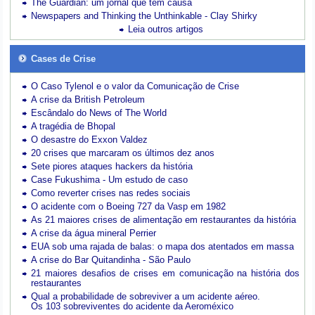
The Guardian: um jornal que tem causa
Newspapers and Thinking the Unthinkable - Clay Shirky
Leia outros artigos
Cases de Crise
O Caso Tylenol e o valor da Comunicação de Crise
A crise da British Petroleum
Escândalo do News of The World
A tragédia de Bhopal
O desastre do Exxon Valdez
20 crises que marcaram os últimos dez anos
Sete piores ataques hackers da história
Case Fukushima - Um estudo de caso
Como reverter crises nas redes sociais
O acidente com o Boeing 727 da Vasp em 1982
As 21 maiores crises de alimentação em restaurantes da história
A crise da água mineral Perrier
EUA sob uma rajada de balas: o mapa dos atentados em massa
A crise do Bar Quitandinha - São Paulo
21 maiores desafios de crises em comunicação na história dos
restaurantes
Qual a probabilidade de sobreviver a um acidente aéreo.
Os 103 sobreviventes do acidente da Aeroméxico