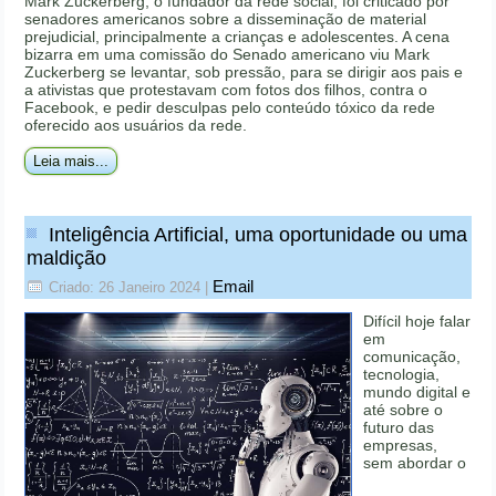
Mark Zuckerberg, o fundador da rede social, foi criticado por
senadores americanos sobre a disseminação de material
prejudicial, principalmente a crianças e adolescentes. A cena
bizarra em uma comissão do Senado americano viu Mark
Zuckerberg se levantar, sob pressão, para se dirigir aos pais e
a ativistas que protestavam com fotos dos filhos, contra o
Facebook, e pedir desculpas pelo conteúdo tóxico da rede
oferecido aos usuários da rede.
Leia mais...
Inteligência Artificial, uma oportunidade ou uma
maldição
Email
Criado: 26 Janeiro 2024
|
Difícil hoje falar
em
comunicação,
tecnologia,
mundo digital e
até sobre o
futuro das
empresas,
sem abordar o