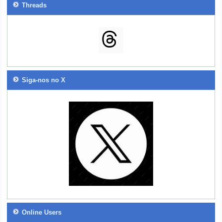
Threads
Siga-nos no X
Online Users