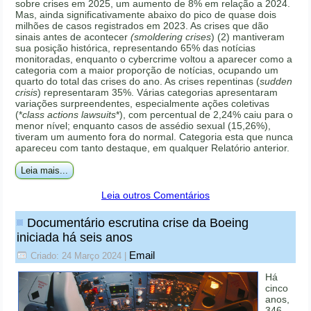
sobre crises em 2025, um aumento de 8% em relação a 2024.
Mas, ainda significativamente abaixo do pico de quase dois
milhões de casos registrados em 2023. As crises que dão
sinais antes de acontecer
(smoldering crises
) (2) mantiveram
sua posição histórica, representando 65% das notícias
monitoradas, enquanto o cybercrime voltou a aparecer como a
categoria com a maior proporção de notícias, ocupando um
quarto do total das crises do ano. As crises repentinas (
sudden
crisis
) representaram 35%. Várias categorias apresentaram
variações surpreendentes, especialmente ações coletivas
(*
class actions lawsuits
*), com percentual de 2,24% caiu para o
menor nível; enquanto casos de assédio sexual (15,26%),
tiveram um aumento fora do normal. Categoria esta que nunca
apareceu com tanto destaque, em qualquer Relatório anterior.
Leia mais...
Leia outros Comentários
Documentário escrutina crise da Boeing
iniciada há seis anos
Email
Criado: 24 Março 2024
|
Há
cinco
anos,
346