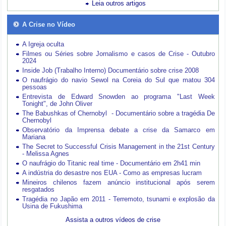
Leia outros artigos
A Crise no Vídeo
A Igreja oculta
Filmes ou Séries sobre Jornalismo e casos de Crise - Outubro
2024
Inside Job (Trabalho Interno) Documentário sobre crise 2008
O naufrágio do navio Sewol na Coreia do Sul que matou 304
pessoas
Entrevista de Edward Snowden ao programa "Last Week
Tonight", de John Oliver
The Babushkas of Chernobyl - Documentário sobre a tragédia De
Chernobyl
Observatório da Imprensa debate a crise da Samarco em
Mariana
The Secret to Successful Crisis Management in the 21st Century
- Melissa Agnes
O naufrágio do Titanic real time - Documentário em 2h41 min
A indústria do desastre nos EUA - Como as empresas lucram
Mineiros chilenos fazem anúncio institucional após serem
resgatados
Tragédia no Japão em 2011 - Terremoto, tsunami e explosão da
Usina de Fukushima
Assista a outros vídeos de crise