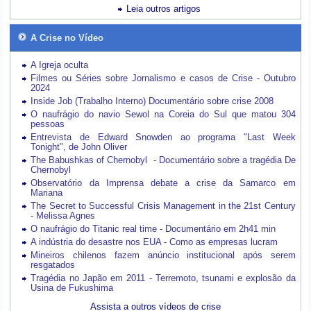
Leia outros artigos
A Crise no Vídeo
A Igreja oculta
Filmes ou Séries sobre Jornalismo e casos de Crise - Outubro
2024
Inside Job (Trabalho Interno) Documentário sobre crise 2008
O naufrágio do navio Sewol na Coreia do Sul que matou 304
pessoas
Entrevista de Edward Snowden ao programa "Last Week
Tonight", de John Oliver
The Babushkas of Chernobyl - Documentário sobre a tragédia De
Chernobyl
Observatório da Imprensa debate a crise da Samarco em
Mariana
The Secret to Successful Crisis Management in the 21st Century
- Melissa Agnes
O naufrágio do Titanic real time - Documentário em 2h41 min
A indústria do desastre nos EUA - Como as empresas lucram
Mineiros chilenos fazem anúncio institucional após serem
resgatados
Tragédia no Japão em 2011 - Terremoto, tsunami e explosão da
Usina de Fukushima
Assista a outros vídeos de crise