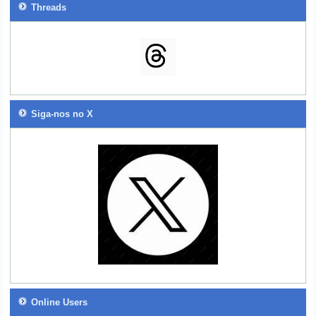
Threads
Siga-nos no X
Online Users