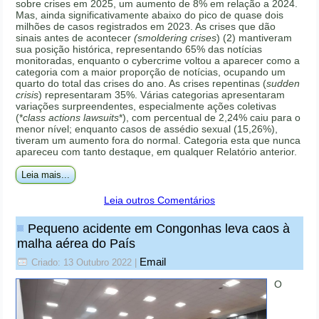
sobre crises em 2025, um aumento de 8% em relação a 2024.
Mas, ainda significativamente abaixo do pico de quase dois
milhões de casos registrados em 2023. As crises que dão
sinais antes de acontecer
(smoldering crises
) (2) mantiveram
sua posição histórica, representando 65% das notícias
monitoradas, enquanto o cybercrime voltou a aparecer como a
categoria com a maior proporção de notícias, ocupando um
quarto do total das crises do ano. As crises repentinas (
sudden
crisis
) representaram 35%. Várias categorias apresentaram
variações surpreendentes, especialmente ações coletivas
(*
class actions lawsuits
*), com percentual de 2,24% caiu para o
menor nível; enquanto casos de assédio sexual (15,26%),
tiveram um aumento fora do normal. Categoria esta que nunca
apareceu com tanto destaque, em qualquer Relatório anterior.
Leia mais...
Leia outros Comentários
Pequeno acidente em Congonhas leva caos à
malha aérea do País
Email
Criado: 13 Outubro 2022
|
O