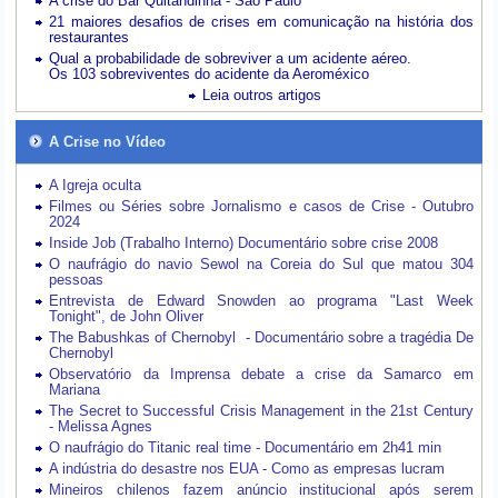
A crise do Bar Quitandinha - São Paulo
21 maiores desafios de crises em comunicação na história dos
restaurantes
Qual a probabilidade de sobreviver a um acidente aéreo.
Os 103 sobreviventes do acidente da Aeroméxico
Leia outros artigos
A Crise no Vídeo
A Igreja oculta
Filmes ou Séries sobre Jornalismo e casos de Crise - Outubro
2024
Inside Job (Trabalho Interno) Documentário sobre crise 2008
O naufrágio do navio Sewol na Coreia do Sul que matou 304
pessoas
Entrevista de Edward Snowden ao programa "Last Week
Tonight", de John Oliver
The Babushkas of Chernobyl - Documentário sobre a tragédia De
Chernobyl
Observatório da Imprensa debate a crise da Samarco em
Mariana
The Secret to Successful Crisis Management in the 21st Century
- Melissa Agnes
O naufrágio do Titanic real time - Documentário em 2h41 min
A indústria do desastre nos EUA - Como as empresas lucram
Mineiros chilenos fazem anúncio institucional após serem