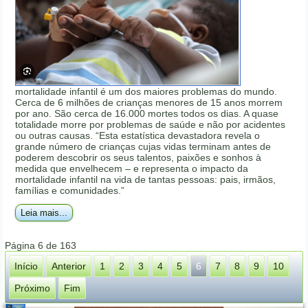
mortalidade infantil é um dos maiores problemas do mundo.
Cerca de 6 milhões de crianças menores de 15 anos morrem
por ano. São cerca de 16.000 mortes todos os dias. A quase
totalidade morre por problemas de saúde e não por acidentes
ou outras causas. “Esta estatística devastadora revela o
grande número de crianças cujas vidas terminam antes de
poderem descobrir os seus talentos, paixões e sonhos à
medida que envelhecem – e representa o impacto da
mortalidade infantil na vida de tantas pessoas: pais, irmãos,
famílias e comunidades.”
Leia mais...
Página 6 de 163
Início
Anterior
1
2
3
4
5
6
7
8
9
10
Próximo
Fim