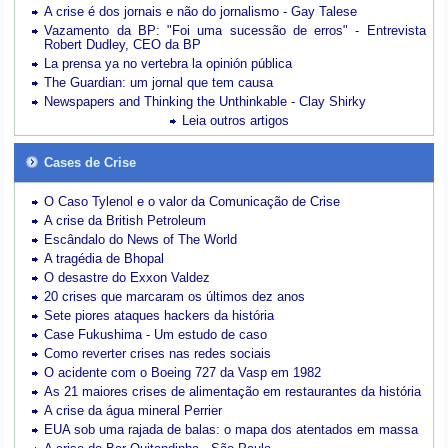
A crise é dos jornais e não do jornalismo - Gay Talese
Vazamento da BP: "Foi uma sucessão de erros" - Entrevista
Robert Dudley, CEO da BP
La prensa ya no vertebra la opinión pública
The Guardian: um jornal que tem causa
Newspapers and Thinking the Unthinkable - Clay Shirky
Leia outros artigos
Cases de Crise
O Caso Tylenol e o valor da Comunicação de Crise
A crise da British Petroleum
Escândalo do News of The World
A tragédia de Bhopal
O desastre do Exxon Valdez
20 crises que marcaram os últimos dez anos
Sete piores ataques hackers da história
Case Fukushima - Um estudo de caso
Como reverter crises nas redes sociais
O acidente com o Boeing 727 da Vasp em 1982
As 21 maiores crises de alimentação em restaurantes da história
A crise da água mineral Perrier
EUA sob uma rajada de balas: o mapa dos atentados em massa