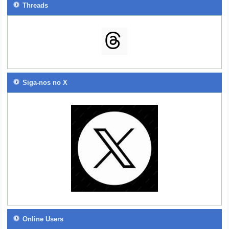
Threads
Siga-nos no X
Online Users