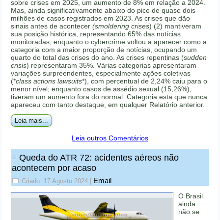
sobre crises em 2025, um aumento de 8% em relação a 2024.
Mas, ainda significativamente abaixo do pico de quase dois
milhões de casos registrados em 2023. As crises que dão
sinais antes de acontecer
(smoldering crises
) (2) mantiveram
sua posição histórica, representando 65% das notícias
monitoradas, enquanto o cybercrime voltou a aparecer como a
categoria com a maior proporção de notícias, ocupando um
quarto do total das crises do ano. As crises repentinas (
sudden
crisis
) representaram 35%. Várias categorias apresentaram
variações surpreendentes, especialmente ações coletivas
(*
class actions lawsuits
*), com percentual de 2,24% caiu para o
menor nível; enquanto casos de assédio sexual (15,26%),
tiveram um aumento fora do normal. Categoria esta que nunca
apareceu com tanto destaque, em qualquer Relatório anterior.
Leia mais...
Leia outros Comentários
Queda do ATR 72: acidentes aéreos não
acontecem por acaso
Email
Criado: 17 Agosto 2024
|
O Brasil
ainda
não se