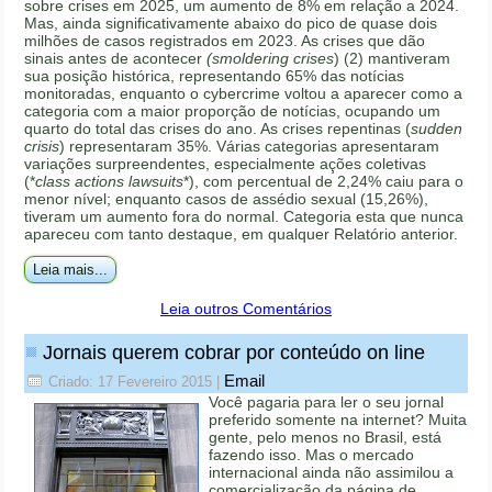
sobre crises em 2025, um aumento de 8% em relação a 2024.
Mas, ainda significativamente abaixo do pico de quase dois
milhões de casos registrados em 2023. As crises que dão
sinais antes de acontecer
(smoldering crises
) (2) mantiveram
sua posição histórica, representando 65% das notícias
monitoradas, enquanto o cybercrime voltou a aparecer como a
categoria com a maior proporção de notícias, ocupando um
quarto do total das crises do ano. As crises repentinas (
sudden
crisis
) representaram 35%. Várias categorias apresentaram
variações surpreendentes, especialmente ações coletivas
(*
class actions lawsuits
*), com percentual de 2,24% caiu para o
menor nível; enquanto casos de assédio sexual (15,26%),
tiveram um aumento fora do normal. Categoria esta que nunca
apareceu com tanto destaque, em qualquer Relatório anterior.
Leia mais...
Leia outros Comentários
Jornais querem cobrar por conteúdo on line
Email
Criado: 17 Fevereiro 2015
|
Você pagaria para ler o seu jornal
preferido somente na internet? Muita
gente, pelo menos no Brasil, está
fazendo isso. Mas o mercado
internacional ainda não assimilou a
comercialização da página de