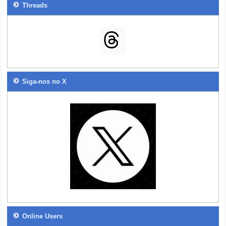
Threads
Siga-nos no X
Online Users