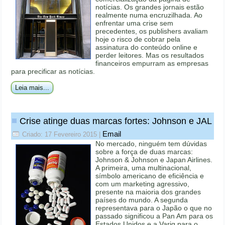
notícias. Os grandes jornais estão
realmente numa encruzilhada. Ao
enfrentar uma crise sem
precedentes, os publishers avaliam
hoje o risco de cobrar pela
assinatura do conteúdo online e
perder leitores. Mas os resultados
financeiros empurram as empresas
para precificar as notícias.
Leia mais...
Crise atinge duas marcas fortes: Johnson e JAL
Email
Criado: 17 Fevereiro 2015
|
No mercado, ninguém tem dúvidas
sobre a força de duas marcas:
Johnson & Johnson e Japan Airlines.
A primeira, uma multinacional,
símbolo americano de eficiência e
com um marketing agressivo,
presente na maioria dos grandes
países do mundo. A segunda
representava para o Japão o que no
passado significou a Pan Am para os
Estados Unidos e a Varig para o