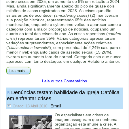
sobre crises em 2025, um aumento de 8% em relação a 2024.
Mas, ainda significativamente abaixo do pico de quase dois
milhões de casos registrados em 2023. As crises que dão
sinais antes de acontecer
(smoldering crises
) (2) mantiveram
sua posição histórica, representando 65% das notícias
monitoradas, enquanto o cybercrime voltou a aparecer como a
categoria com a maior proporção de notícias, ocupando um
quarto do total das crises do ano. As crises repentinas (
sudden
crisis
) representaram 35%. Várias categorias apresentaram
variações surpreendentes, especialmente ações coletivas
(*
class actions lawsuits
*), com percentual de 2,24% caiu para o
menor nível; enquanto casos de assédio sexual (15,26%),
tiveram um aumento fora do normal. Categoria esta que nunca
apareceu com tanto destaque, em qualquer Relatório anterior.
Leia mais...
Leia outros Comentários
Denúncias testam habilidade da Igreja Católica
em enfrentar crises
Email
Criado: 13 Abril 2010
|
Os especialistas em crises de
imagem asseguram que nenhuma
organização está imune à crise. A
máxima serve como uma luva para