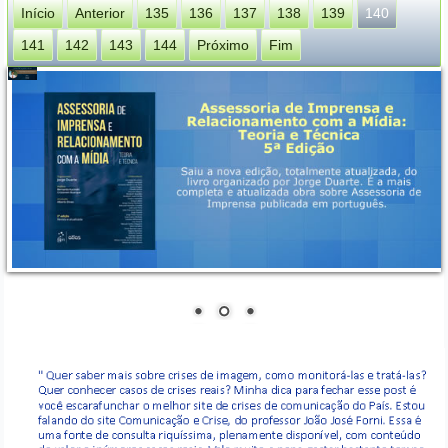
Início
Anterior
135
136
137
138
139
140
141
142
143
144
Próximo
Fim