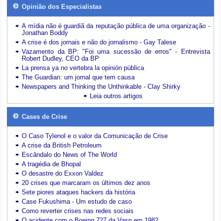
Opinião dos Especialistas
A mídia não é guardiã da reputação pública de uma organização -
Jonathan Boddy
A crise é dos jornais e não do jornalismo - Gay Talese
Vazamento da BP: "Foi uma sucessão de erros" - Entrevista
Robert Dudley, CEO da BP
La prensa ya no vertebra la opinión pública
The Guardian: um jornal que tem causa
Newspapers and Thinking the Unthinkable - Clay Shirky
Leia outros artigos
Cases de Crise
O Caso Tylenol e o valor da Comunicação de Crise
A crise da British Petroleum
Escândalo do News of The World
A tragédia de Bhopal
O desastre do Exxon Valdez
20 crises que marcaram os últimos dez anos
Sete piores ataques hackers da história
Case Fukushima - Um estudo de caso
Como reverter crises nas redes sociais
O acidente com o Boeing 727 da Vasp em 1982