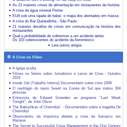
As 21 maiores crises de alimentação em restaurantes da história
A crise da água mineral Perrier
EUA sob uma rajada de balas: o mapa dos atentados em massa
A crise do Bar Quitandinha - São Paulo
21 maiores desafios de crises em comunicação na história dos
restaurantes
Qual a probabilidade de sobreviver a um acidente aéreo.
Os 103 sobreviventes do acidente da Aeroméxico
Leia outros artigos
A Crise no Vídeo
A Igreja oculta
Filmes ou Séries sobre Jornalismo e casos de Crise - Outubro
2024
Inside Job (Trabalho Interno) Documentário sobre crise 2008
O naufrágio do navio Sewol na Coreia do Sul que matou 304
pessoas
Entrevista de Edward Snowden ao programa "Last Week
Tonight", de John Oliver
The Babushkas of Chernobyl - Documentário sobre a tragédia De
Chernobyl
Observatório da Imprensa debate a crise da Samarco em
Mariana
The Secret to Successful Crisis Management in the 21st Century