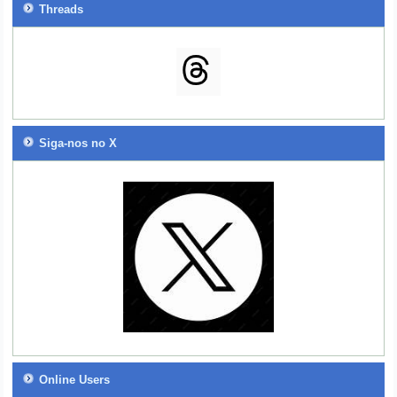
Threads
Siga-nos no X
Online Users