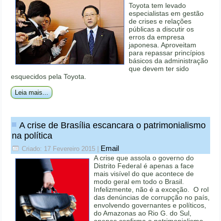
Toyota tem levado
especialistas em gestão
de crises e relações
públicas a discutir os
erros da empresa
japonesa. Aproveitam
para repassar princípios
básicos da administração
que devem ter sido
esquecidos pela Toyota.
Leia mais...
A crise de Brasília escancara o patrimonialismo
na política
Email
Criado: 17 Fevereiro 2015
|
A crise que assola o governo do
Distrito Federal é apenas a face
mais visível do que acontece de
modo geral em todo o Brasil.
Infelizmente, não é a exceção. O rol
das denúncias de corrupção no país,
envolvendo governantes e políticos,
do Amazonas ao Rio G. do Sul,
apenas confirma o patrimonialismo