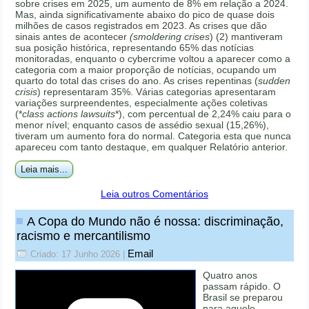
sobre crises em 2025, um aumento de 8% em relação a 2024.
Mas, ainda significativamente abaixo do pico de quase dois
milhões de casos registrados em 2023. As crises que dão
sinais antes de acontecer
(smoldering crises
) (2) mantiveram
sua posição histórica, representando 65% das notícias
monitoradas, enquanto o cybercrime voltou a aparecer como a
categoria com a maior proporção de notícias, ocupando um
quarto do total das crises do ano. As crises repentinas (
sudden
crisis
) representaram 35%. Várias categorias apresentaram
variações surpreendentes, especialmente ações coletivas
(*
class actions lawsuits
*), com percentual de 2,24% caiu para o
menor nível; enquanto casos de assédio sexual (15,26%),
tiveram um aumento fora do normal. Categoria esta que nunca
apareceu com tanto destaque, em qualquer Relatório anterior.
Leia mais...
Leia outros Comentários
A Copa do Mundo não é nossa: discriminação,
racismo e mercantilismo
Email
Criado: 17 Junho 2026
|
Quatro anos
passam rápido. O
Brasil se preparou
para aquele