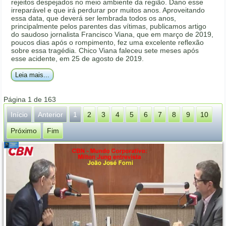
rejeitos despejados no meio ambiente da região. Dano esse
irreparável e que irá perdurar por muitos anos. Aproveitando
essa data, que deverá ser lembrada todos os anos,
principalmente pelos parentes das vítimas, publicamos artigo
do saudoso jornalista Francisco Viana, que em março de 2019,
poucos dias após o rompimento, fez uma excelente reflexão
sobre essa tragédia. Chico Viana faleceu sete meses após
esse acidente, em 25 de agosto de 2019.
Leia mais...
Página 1 de 163
Início
Anterior
1
2
3
4
5
6
7
8
9
10
Próximo
Fim