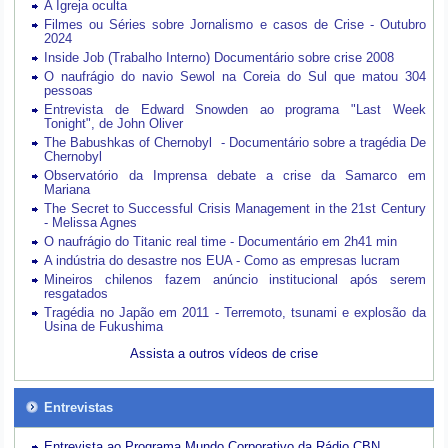
A Igreja oculta
Filmes ou Séries sobre Jornalismo e casos de Crise - Outubro
2024
Inside Job (Trabalho Interno) Documentário sobre crise 2008
O naufrágio do navio Sewol na Coreia do Sul que matou 304
pessoas
Entrevista de Edward Snowden ao programa "Last Week
Tonight", de John Oliver
The Babushkas of Chernobyl - Documentário sobre a tragédia De
Chernobyl
Observatório da Imprensa debate a crise da Samarco em
Mariana
The Secret to Successful Crisis Management in the 21st Century
- Melissa Agnes
O naufrágio do Titanic real time - Documentário em 2h41 min
A indústria do desastre nos EUA - Como as empresas lucram
Mineiros chilenos fazem anúncio institucional após serem
resgatados
Tragédia no Japão em 2011 - Terremoto, tsunami e explosão da
Usina de Fukushima
Assista a outros vídeos de crise
Entrevistas
Entrevista ao Programa Mundo Corporativo da Rádio CBN