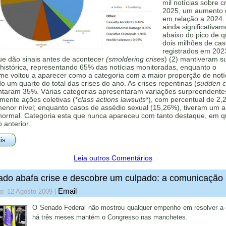
mil notícias sobre c
2025, um aumento
em relação a 2024.
ainda significativa
abaixo do pico de 
dois milhões de ca
registrados em 202
ue dão sinais antes de acontecer
(smoldering crises
) (2) mantiveram s
histórica, representando 65% das notícias monitoradas, enquanto o
me voltou a aparecer como a categoria com a maior proporção de notí
 um quarto do total das crises do ano. As crises repentinas (
sudden cr
ntaram 35%. Várias categorias apresentaram variações surpreendente
mente ações coletivas (*
class actions lawsuits
*), com percentual de 2,
menor nível; enquanto casos de assédio sexual (15,26%), tiveram um 
 normal. Categoria esta que nunca apareceu com tanto destaque, em q
o anterior.
is...
Leia outros Comentários
do abafa crise e descobre um culpado: a comunicação
Email
o: 12 Agosto 2009
|
O Senado Federal não mostrou qualquer empenho em resolver a 
há três meses mantém o Congresso nas manchetes.