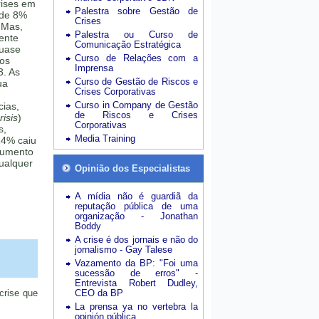
rises em
Palestra sobre Gestão de
 de 8%
Crises
 Mas,
Palestra ou Curso de
mente
Comunicação Estratégica
quase
Curso de Relações com a
sos
Imprensa
3. As
Curso de Gestão de Riscos e
ua
Crises Corporativas
Curso in Company de Gestão
cias,
de Riscos e Crises
isis
)
Corporativas
s,
Media Training
24% caiu
aumento
ualquer
Opinião dos Especialistas
A mídia não é guardiã da
reputação pública de uma
organização - Jonathan
Boddy
A crise é dos jornais e não do
jornalismo - Gay Talese
Vazamento da BP: "Foi uma
sucessão de erros" -
Entrevista Robert Dudley,
crise que
CEO da BP
La prensa ya no vertebra la
opinión pública