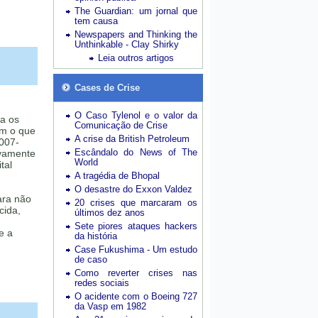
The Guardian: um jornal que
tem causa
Newspapers and Thinking the
Unthinkable - Clay Shirky
Leia outros artigos
Cases de Crise
O Caso Tylenol e o valor da
ra os
Comunicação de Crise
om o que
A crise da British Petroleum
007-
Escândalo do News of The
ivamente
World
tal
A tragédia de Bhopal
O desastre do Exxon Valdez
ara não
20 crises que marcaram os
cida,
últimos dez anos
Sete piores ataques hackers
e a
da história
Case Fukushima - Um estudo
de caso
Como reverter crises nas
redes sociais
O acidente com o Boeing 727
da Vasp em 1982