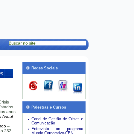
Redes Sociais
risis
stados
Palestras e Cursos
ios anos
o Anual
Canal de Gestão de Crises e
s
Comunicação
ndo
–
Entrevista ao programa
hão 232
Mundo Corporativo-CBN