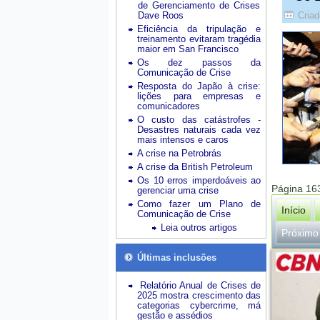
de Gerenciamento de Crises
Dave Roos
Criad
Eficiência da tripulação e
treinamento evitaram tragédia
maior em San Francisco
Os dez passos da
Comunicação de Crise
Resposta do Japão à crise:
lições para empresas e
comunicadores
O custo das catástrofes -
Desastres naturais cada vez
mais intensos e caros
A crise na Petrobrás
A crise da British Petroleum
Os 10 erros imperdoáveis ao
Página 16
gerenciar uma crise
Como fazer um Plano de
Início
Comunicação de Crise
Leia outros artigos
Próximo
Últimas inclusões
Relatório Anual de Crises de
2025 mostra crescimento das
categorias cybercrime, má
gestão e assédios