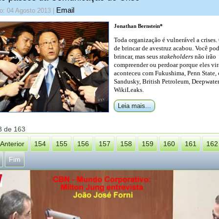
Email
o: 04 Agosto 2013
|
Jonathan Bernstein*
Toda organização é vulnerável a crises
de brincar de avestruz acabou. Você pod
brincar, mas seus
stakeholders
não irão
compreender ou perdoar porque eles vi
aconteceu com Fukushima, Penn State, 
Sandusky, British Petroleum, Deepwater
WikiLeaks.
Leia mais...
3 de 163
Anterior
154
155
156
157
158
159
160
161
162
Fim