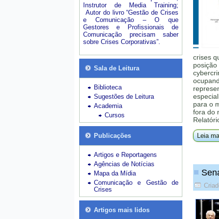
Instrutor de Media Training;
Autor do livro “Gestão de Crises
e Comunicação – O que
Gestores e Profissionais de
Comunicação precisam saber
sobre Crises Corporativas”.
crises q
posição 
Sala de Leitura
cybercri
ocupando
Biblioteca
represe
especial
Sugestões de Leitura
para o 
Academia
fora do
Cursos
Relatóri
Publicações
Leia ma
Artigos e Reportagens
Agências de Notícias
Sena
Mapa da Mídia
Comunicação e Gestão de
Criad
Crises
Artigos mais lidos