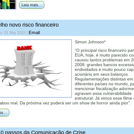
Leia mais...
lho novo risco financeiro
Email
o: 01 Mai 2015
|
Simon Johnson*
“O principal risco financeiro pa
EUA, hoje, é muito parecido c
causou tantos problemas em 2
2008: grandes bancos excess
endividados e muito pouco capi
acionário em seus balanços.
Regulamentações distintas em
diferentes países no mundo, p
mencionar fiscalização adorme
agravam essa vulnerabilidade
estrutural. Já vimos esse filme 
cabou mal. Da próxima vez poderá ser um show de horror ainda pior”.
is...
0 passos da Comunicação de Crise