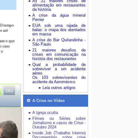
As 21 maiores crises de
alimentação em restaurantes
da história
A crise da água mineral
Perrier
. O tempo
EUA sob uma rajada de
balas: o mapa dos atentados
e até
em massa
A crise do Bar Quitandinha -
ram o que
São Paulo
o caso
21 maiores desafios de
 e
crises em comunicação na
história dos restaurantes
Qual a probabilidade de
sobreviver a um acidente
aéreo.
Os 103 sobreviventes do
acidente da Aeroméxico
Leia outros artigos
163
A Crise no Vídeo
A Igreja oculta
Filmes ou Séries sobre
Jornalismo e casos de Crise -
Outubro 2024
Inside Job (Trabalho Interno)
Documentário sobre crise