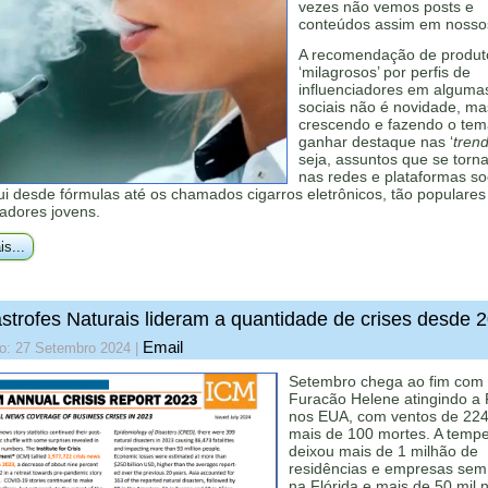
vezes não vemos posts e
conteúdos assim em noss
A recomendação de produt
‘milagrosos’ por perfis de
influenciadores em alguma
sociais não é novidade, m
crescendo e fazendo o te
ganhar destaque nas ‘
tren
seja, assuntos que se torna
nas redes e plataformas soc
lui desde fórmulas até os chamados cigarros eletrônicos, tão populares
iadores jovens.
is...
strofes Naturais lideram a quantidade de crises desde 
Email
do: 27 Setembro 2024
|
Setembro chega ao fim com
Furacão Helene atingindo a F
nos EUA, com ventos de 224
mais de 100 mortes. A temp
deixou mais de 1 milhão de
residências e empresas sem
na Flórida e mais de 50 mil 