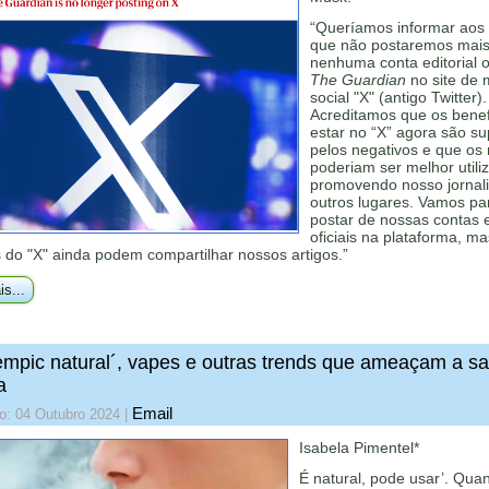
“Queríamos informar aos 
que não postaremos mai
nenhuma conta editorial of
The Guardian
no site de 
social "X" (antigo Twitter).
Acreditamos que os benef
estar no “X” agora são s
pelos negativos e que os
poderiam ser melhor utili
promovendo nosso jorna
outros lugares. Vamos pa
postar de nossas contas e
oficiais na plataforma, ma
 do "X" ainda podem compartilhar nossos artigos.”
is...
mpic natural´, vapes e outras trends que ameaçam a s
a
Email
o: 04 Outubro 2024
|
Isabela Pimentel*
É natural, pode usar’. Qua