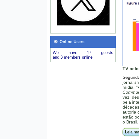
Online Users
We have 17 guests
and 3 members online
TV pelo
Segundo
jornalis
mídia. '
Communi
vez, de
pela in
décadas 
autoria
estão o
o Brasil.
Leia ma