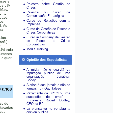
rises em
Palestra sobre Gestão de
 de 8%
Crises
 Mas,
Palestra ou Curso de
mente
Comunicação Estratégica
quase
Curso de Relações com a
sos
Imprensa
3. As
Curso de Gestão de Riscos e
ua
Crises Corporativas
Curso in Company de Gestão
cias,
de Riscos e Crises
isis
)
Corporativas
s,
Media Training
24% caiu
aumento
ualquer
Opinião dos Especialistas
A mídia não é guardiã da
reputação pública de uma
organização - Jonathan
Boddy
A crise é dos jornais e não do
s anos
jornalismo - Gay Talese
Vazamento da BP: "Foi uma
sucessão de erros" -
Entrevista Robert Dudley,
ais de
CEO da BP
stacadas
La prensa ya no vertebra la
scos
opinión pública