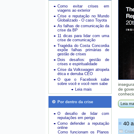
Como evitar crises em
viagens ao exterior
Crise e reputação no Mundo
Globalizado - O caso Toyota
As falhas de comunicação da
crise da BP
11 dicas para lidar com uma
crise de comunicação
Tragédia do Costa Concordia
expõe falhas primárias de
gestão de crises
Dois desafios: gestão de
crises e espiritualidade
Crise da Volkswagen atropela
ética e derruba CEO
O que o Facebook sabe
sobre você e você nem sabe
insegur
de gove
Leia mais
conheci
Por dentro da crise
Leia ma
O desafio de lidar com
reputações em perigo
40 a
Como defender a reputação
online
Cria
Como funcionam os Planos