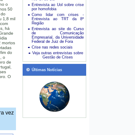
mo o
Entrevista ao Uol sobre crise
imos 50
por homofobia
 do
Como lidar com crises -
 1,8 mil
Entrevista ao TRT da 8ª
Região
 (com
s, há
Entrevista ao site do Curso
 Grande
de Comunicação
Empresarial, da Universidade
édia
Federal de Juiz de Fora
2 mortos
Crise nas redes sociais
etadas
fim do
Veja outras entrevistas sobre
, o
Gestão de Crises
ero de
tugal,
Últimas Notícias
íses
bro. O
ra vez