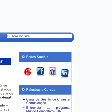
Redes Sociais
risis
stados
Palestras e Cursos
ios anos
o Anual
Canal de Gestão de Crises e
s
Comunicação
ndo
–
Entrevista ao programa
hão 232
Mundo Corporativo-CBN