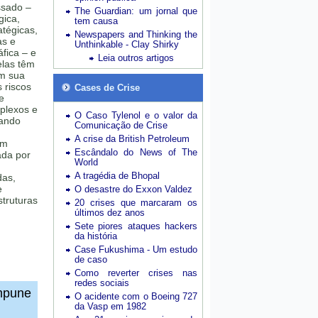
ssado –
The Guardian: um jornal que
gica,
tem causa
tégicas,
Newspapers and Thinking the
as e
Unthinkable - Clay Shirky
fica – e
Leia outros artigos
elas têm
am sua
 riscos
Cases de Crise
e
plexos e
O Caso Tylenol e o valor da
uando
Comunicação de Crise
A crise da British Petroleum
em
Escândalo do News of The
ada por
World
,
A tragédia de Bhopal
das,
e
O desastre do Exxon Valdez
truturas
20 crises que marcaram os
últimos dez anos
Sete piores ataques hackers
da história
Case Fukushima - Um estudo
de caso
Como reverter crises nas
redes sociais
impune
O acidente com o Boeing 727
da Vasp em 1982