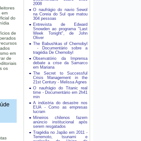
2008
leitores
O naufrágio do navio Sewol
s em
na Coreia do Sul que matou
icial do
304 pessoas
mídia
Entrevista de Edward
Snowden ao programa "Last
ícios de
Week Tonight", de John
Oliver
uperados
 recursos
The Babushkas of Chernobyl
zados
- Documentário sobre a
tragédia De Chernobyl
lismo em
rar de
Observatório da Imprensa
debate a crise da Samarco
ditoriais
em Mariana
s os
The Secret to Successful
Crisis Management in the
21st Century - Melissa Agnes
O naufrágio do Titanic real
time - Documentário em 2h41
min
A indústria do desastre nos
aúde
EUA - Como as empresas
lucram
Mineiros chilenos fazem
anúncio institucional após
serem resgatados
Tragédia no Japão em 2011 -
Terremoto, tsunami e
ntas