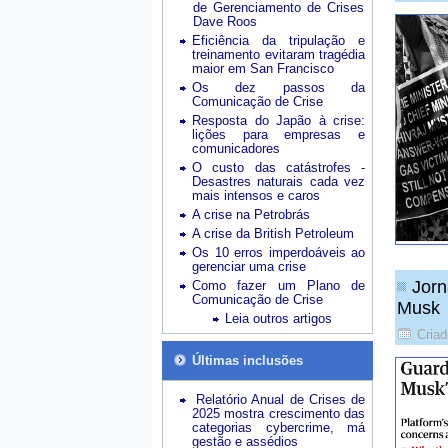
de Gerenciamento de Crises
Dave Roos
Eficiência da tripulação e
treinamento evitaram tragédia
maior em San Francisco
Os dez passos da
Comunicação de Crise
Resposta do Japão à crise:
lições para empresas e
comunicadores
O custo das catástrofes -
Desastres naturais cada vez
mais intensos e caros
A crise na Petrobrás
A crise da British Petroleum
Os 10 erros imperdoáveis ao
gerenciar uma crise
Jorn
Como fazer um Plano de
Comunicação de Crise
Musk
Leia outros artigos
Cria
Últimas inclusões
Relatório Anual de Crises de
2025 mostra crescimento das
categorias cybercrime, má
gestão e assédios