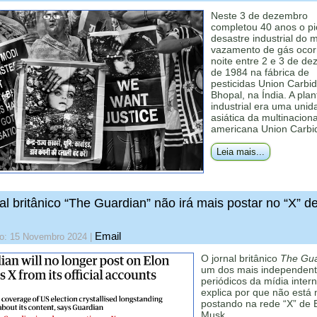
Neste 3 de dezembro
completou 40 anos o pi
desastre industrial do 
vazamento de gás ocor
noite entre 2 e 3 de d
de 1984 na fábrica de
pesticidas Union Carbi
Bhopal, na Índia. A plan
industrial era uma unid
asiática da multinaciona
americana Union Carbi
Leia mais...
al britânico “The Guardian” não irá mais postar no “X” d
Email
do: 15 Novembro 2024
|
O jornal britânico
The Gua
um dos mais independen
periódicos da mídia intern
explica por que não está 
postando na rede “X” de 
Musk.