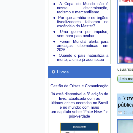
A Copa do Mundo não é
nossa: discriminação,
racismo e mercantilismo
Por que a mídia e os órgãos
fiscalizadores falharam no
escândalo do Master?
Uma guerra por impulso,
sem hora para acabar
Fórum Mundial alerta para
ameaças cibernéticas em
2026
Quando o país naturaliza a
morte, a crise já aconteceu
usuários
Livros
Leia ma
Gestão de Crises e Comunicação
Já está disponível a 3ª edição do
´Oze
livro, atualizada com as
últimas crises ocorridas no Brasil
públic
e no mundo; com mais
um capítulo sobre "Fake News" e
Criad
pós-verdade