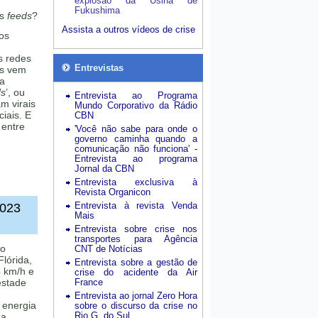
explosão da Usina de
Fukushima
os
feeds
?
Assista a outros vídeos de crise
os
s redes
Entrevistas
as vem
ma
ds
’, ou
Entrevista ao Programa
m virais
Mundo Corporativo da Rádio
iais. E
CBN
 entre
'Você não sabe para onde o
governo caminha quando a
comunicação não funciona' -
Entrevista ao programa
Jornal da CBN
Entrevista exclusiva à
Revista Organicon
Entrevista à revista Venda
2023
Mais
Entrevista sobre crise nos
transportes para Agência
 o
CNT de Notícias
lórida,
Entrevista sobre a gestão de
 km/h e
crise do acidente da Air
estade
France
Entrevista ao jornal Zero Hora
 energia
sobre o discurso da crise no
Rio G. do Sul
na