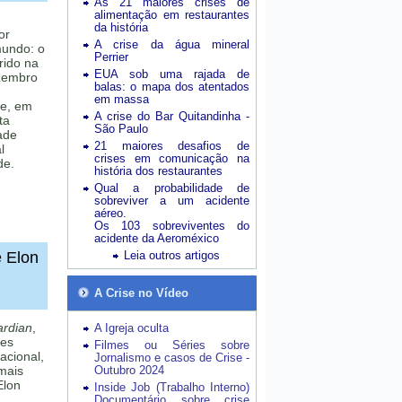
As 21 maiores crises de
alimentação em restaurantes
da história
or
A crise da água mineral
mundo: o
Perrier
rido na
EUA sob uma rajada de
ezembro
balas: o mapa dos atentados
em massa
de, em
A crise do Bar Quitandinha -
ta
São Paulo
ade
21 maiores desafios de
l
crises em comunicação na
de.
história dos restaurantes
Qual a probabilidade de
sobreviver a um acidente
aéreo.
Os 103 sobreviventes do
acidente da Aeroméxico
e Elon
Leia outros artigos
A Crise no Vídeo
rdian
,
A Igreja oculta
tes
Filmes ou Séries sobre
acional,
Jornalismo e casos de Crise -
mais
Outubro 2024
Elon
Inside Job (Trabalho Interno)
Documentário sobre crise