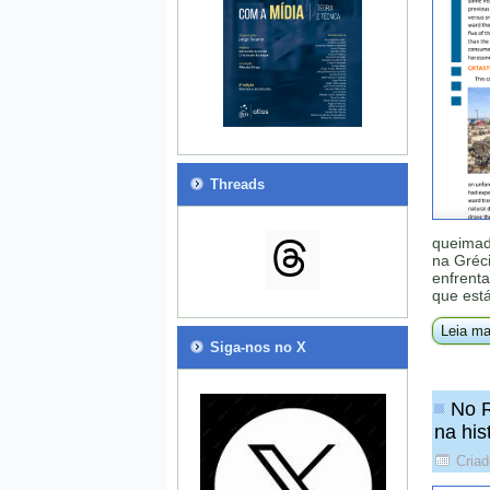
Threads
queimad
na Gréci
enfrent
que est
Leia ma
Siga-nos no X
No R
na his
Cria