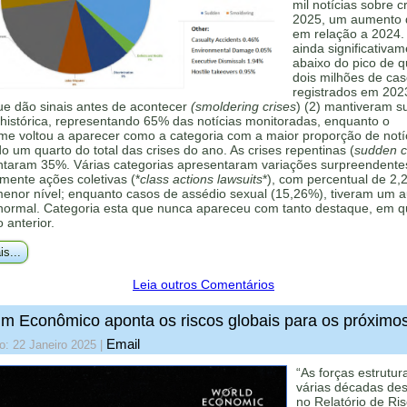
mil notícias sobre c
2025, um aumento
em relação a 2024.
ainda significativa
abaixo do pico de 
dois milhões de ca
registrados em 202
ue dão sinais antes de acontecer
(smoldering crises
) (2) mantiveram s
histórica, representando 65% das notícias monitoradas, enquanto o
me voltou a aparecer como a categoria com a maior proporção de notí
 um quarto do total das crises do ano. As crises repentinas (
sudden cr
ntaram 35%. Várias categorias apresentaram variações surpreendente
mente ações coletivas (*
class actions lawsuits
*), com percentual de 2,
menor nível; enquanto casos de assédio sexual (15,26%), tiveram um 
 normal. Categoria esta que nunca apareceu com tanto destaque, em q
o anterior.
is...
Leia outros Comentários
m Econômico aponta os riscos globais para os próximo
Email
o: 22 Janeiro 2025
|
“As forças estrutur
várias décadas de
no Relatório de Ri