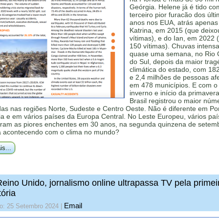
Geórgia. Helene já é tido co
terceiro pior furacão dos últ
anos nos EUA, atrás apenas
Katrina, em 2015 (que deixou
vítimas), e do Ian, em 2022
150 vítimas). Chuvas intensa
quase uma semana, no Rio
do Sul, depois da maior trag
climática do estado, com 18
e 2,4 milhões de pessoas af
em 478 municípios. E com o 
inverno e início da primavera
Brasil registrou o maior núm
as nas regiões Norte, Sudeste e Centro Oeste. Não é diferente em Por
a e em vários países da Europa Central. No Leste Europeu, vários pa
aram as piores enchentes em 30 anos, na segunda quinzena de setem
á acontecendo com o clima no mundo?
is...
eino Unido, jornalismo online ultrapassa TV pela primei
tória
Email
do: 25 Setembro 2024
|