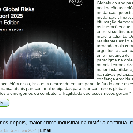
Globais do ano pa
aceleração tecnoló
mudanças geoestra
mudanças climátic
bifurcação demográ
as interações que 
entre si continuar
marcha adiante. Os
resultantes estão s
tornando mais com
urgentes, e acent
uma mudança de
paradigma na ord
mundial caracteriz
maior instabilidade
narrativas polariza
confiança erodida 
ança. Além disso, isso está ocorrendo em um pano de fundo onde as es
rnança atuais parecem mal equipadas para lidar com riscos globais
dos e emergentes ou combater a fragilidade que esses riscos geram.”
is...
nos depois, maior crime industrial da história continua 
Email
do: 05 Dezembro 2024
|