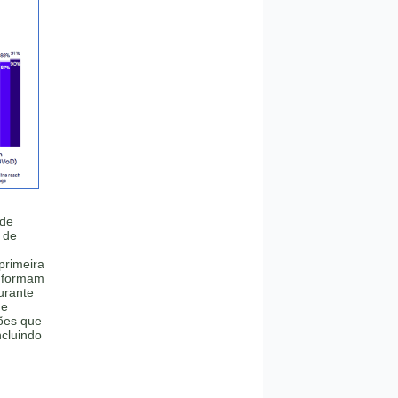
 de
 de
primeira
informam
urante
de
ções que
cluindo