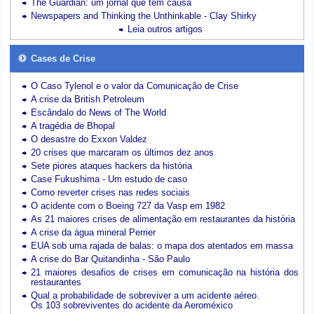
The Guardian: um jornal que tem causa
Newspapers and Thinking the Unthinkable - Clay Shirky
Leia outros artigos
Cases de Crise
O Caso Tylenol e o valor da Comunicação de Crise
A crise da British Petroleum
Escândalo do News of The World
A tragédia de Bhopal
O desastre do Exxon Valdez
20 crises que marcaram os últimos dez anos
Sete piores ataques hackers da história
Case Fukushima - Um estudo de caso
Como reverter crises nas redes sociais
O acidente com o Boeing 727 da Vasp em 1982
As 21 maiores crises de alimentação em restaurantes da história
A crise da água mineral Perrier
EUA sob uma rajada de balas: o mapa dos atentados em massa
A crise do Bar Quitandinha - São Paulo
21 maiores desafios de crises em comunicação na história dos
restaurantes
Qual a probabilidade de sobreviver a um acidente aéreo.
Os 103 sobreviventes do acidente da Aeroméxico