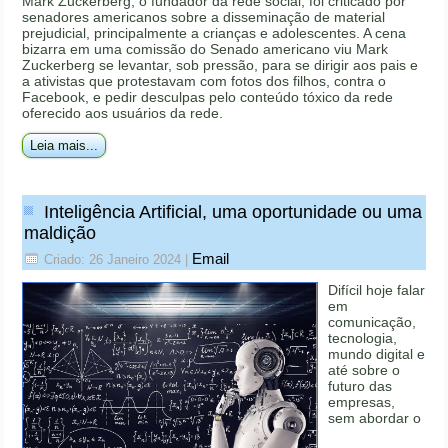
Mark Zuckerberg, o fundador da rede social, foi criticado por
senadores americanos sobre a disseminação de material
prejudicial, principalmente a crianças e adolescentes. A cena
bizarra em uma comissão do Senado americano viu Mark
Zuckerberg se levantar, sob pressão, para se dirigir aos pais e
a ativistas que protestavam com fotos dos filhos, contra o
Facebook, e pedir desculpas pelo conteúdo tóxico da rede
oferecido aos usuários da rede.
Leia mais...
Inteligência Artificial, uma oportunidade ou uma
maldição
Email
Criado: 26 Janeiro 2024
|
Difícil hoje falar
em
comunicação,
tecnologia,
mundo digital e
até sobre o
futuro das
empresas,
sem abordar o