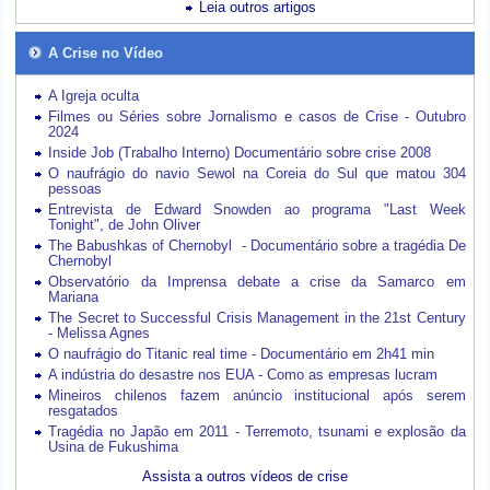
Leia outros artigos
A Crise no Vídeo
A Igreja oculta
Filmes ou Séries sobre Jornalismo e casos de Crise - Outubro
2024
Inside Job (Trabalho Interno) Documentário sobre crise 2008
O naufrágio do navio Sewol na Coreia do Sul que matou 304
pessoas
Entrevista de Edward Snowden ao programa "Last Week
Tonight", de John Oliver
The Babushkas of Chernobyl - Documentário sobre a tragédia De
Chernobyl
Observatório da Imprensa debate a crise da Samarco em
Mariana
The Secret to Successful Crisis Management in the 21st Century
- Melissa Agnes
O naufrágio do Titanic real time - Documentário em 2h41 min
A indústria do desastre nos EUA - Como as empresas lucram
Mineiros chilenos fazem anúncio institucional após serem
resgatados
Tragédia no Japão em 2011 - Terremoto, tsunami e explosão da
Usina de Fukushima
Assista a outros vídeos de crise