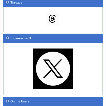
Threads
Siga-nos no X
Online Users