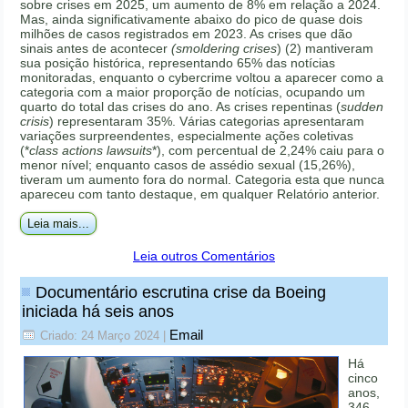
sobre crises em 2025, um aumento de 8% em relação a 2024.
Mas, ainda significativamente abaixo do pico de quase dois
milhões de casos registrados em 2023. As crises que dão
sinais antes de acontecer
(smoldering crises
) (2) mantiveram
sua posição histórica, representando 65% das notícias
monitoradas, enquanto o cybercrime voltou a aparecer como a
categoria com a maior proporção de notícias, ocupando um
quarto do total das crises do ano. As crises repentinas (
sudden
crisis
) representaram 35%. Várias categorias apresentaram
variações surpreendentes, especialmente ações coletivas
(*
class actions lawsuits
*), com percentual de 2,24% caiu para o
menor nível; enquanto casos de assédio sexual (15,26%),
tiveram um aumento fora do normal. Categoria esta que nunca
apareceu com tanto destaque, em qualquer Relatório anterior.
Leia mais...
Leia outros Comentários
Documentário escrutina crise da Boeing
iniciada há seis anos
Email
Criado: 24 Março 2024
|
Há
cinco
anos,
346