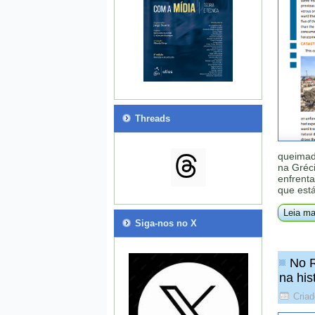
Threads
queimad
na Gréci
enfrent
que est
Leia ma
Siga-nos no X
No R
na his
Cria