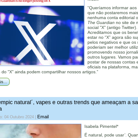
“Queríamos informar aos 
que não postaremos mai
nenhuma conta editorial of
The Guardian
no site de 
social "X" (antigo Twitter).
Acreditamos que os benef
estar no “X” agora são s
pelos negativos e que os
poderiam ser melhor utili
promovendo nosso jorna
outros lugares. Vamos pa
postar de nossas contas e
oficiais na plataforma, ma
 do "X" ainda podem compartilhar nossos artigos.”
is...
mpic natural´, vapes e outras trends que ameaçam a s
a
Email
o: 04 Outubro 2024
|
Isabela Pimentel*
É natural, pode usar’. Qua