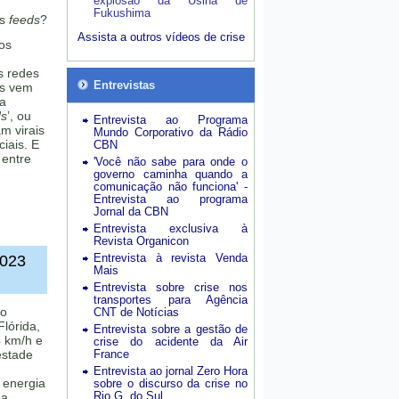
explosão da Usina de
Fukushima
os
feeds
?
Assista a outros vídeos de crise
os
s redes
Entrevistas
as vem
ma
ds
’, ou
Entrevista ao Programa
m virais
Mundo Corporativo da Rádio
iais. E
CBN
 entre
'Você não sabe para onde o
governo caminha quando a
comunicação não funciona' -
Entrevista ao programa
Jornal da CBN
Entrevista exclusiva à
Revista Organicon
Entrevista à revista Venda
2023
Mais
Entrevista sobre crise nos
transportes para Agência
 o
CNT de Notícias
lórida,
Entrevista sobre a gestão de
 km/h e
crise do acidente da Air
estade
France
Entrevista ao jornal Zero Hora
 energia
sobre o discurso da crise no
Rio G. do Sul
na