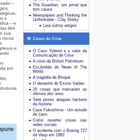
ssado –
The Guardian: um jornal que
gica,
tem causa
tégicas,
Newspapers and Thinking the
as e
Unthinkable - Clay Shirky
fica – e
Leia outros artigos
elas têm
am sua
 riscos
Cases de Crise
e
plexos e
O Caso Tylenol e o valor da
uando
Comunicação de Crise
A crise da British Petroleum
em
Escândalo do News of The
ada por
World
,
A tragédia de Bhopal
das,
e
O desastre do Exxon Valdez
truturas
20 crises que marcaram os
últimos dez anos
Sete piores ataques hackers
da história
Case Fukushima - Um estudo
de caso
Como reverter crises nas
redes sociais
impune
O acidente com o Boeing 727
da Vasp em 1982