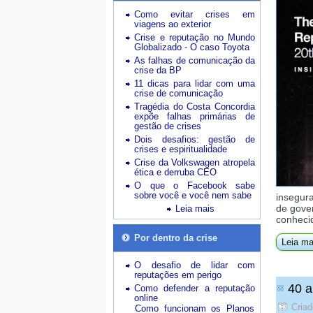
Como evitar crises em
viagens ao exterior
Crise e reputação no Mundo
Globalizado - O caso Toyota
As falhas de comunicação da
crise da BP
11 dicas para lidar com uma
crise de comunicação
Tragédia do Costa Concordia
expõe falhas primárias de
gestão de crises
Dois desafios: gestão de
crises e espiritualidade
Crise da Volkswagen atropela
ética e derruba CEO
O que o Facebook sabe
sobre você e você nem sabe
insegur
de gove
Leia mais
conheci
Por dentro da crise
Leia ma
O desafio de lidar com
reputações em perigo
40 a
Como defender a reputação
online
Cria
Como funcionam os Planos