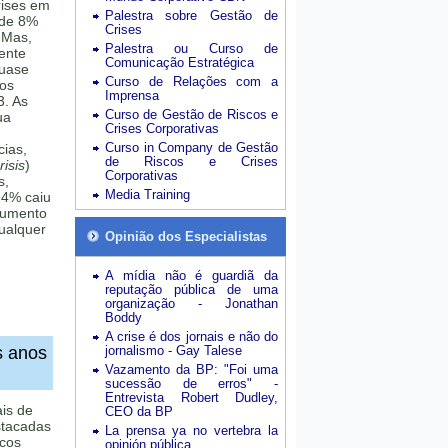
rises em
Palestra sobre Gestão de
 de 8%
Crises
 Mas,
Palestra ou Curso de
mente
Comunicação Estratégica
quase
Curso de Relações com a
sos
Imprensa
3. As
Curso de Gestão de Riscos e
ua
Crises Corporativas
Curso in Company de Gestão
cias,
de Riscos e Crises
isis
)
Corporativas
s,
Media Training
24% caiu
aumento
ualquer
Opinião dos Especialistas
A mídia não é guardiã da
reputação pública de uma
organização - Jonathan
Boddy
A crise é dos jornais e não do
s anos
jornalismo - Gay Talese
Vazamento da BP: "Foi uma
sucessão de erros" -
Entrevista Robert Dudley,
ais de
CEO da BP
stacadas
La prensa ya no vertebra la
scos
opinión pública