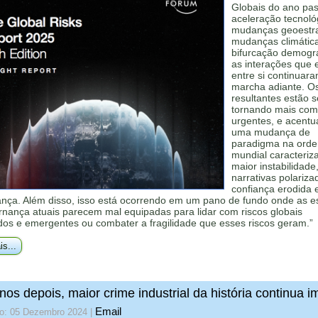
Globais do ano pa
aceleração tecnoló
mudanças geoestra
mudanças climátic
bifurcação demográ
as interações que 
entre si continuar
marcha adiante. Os
resultantes estão s
tornando mais com
urgentes, e acent
uma mudança de
paradigma na ord
mundial caracteriz
maior instabilidade
narrativas polariza
confiança erodida 
ança. Além disso, isso está ocorrendo em um pano de fundo onde as es
rnança atuais parecem mal equipadas para lidar com riscos globais
dos e emergentes ou combater a fragilidade que esses riscos geram.”
is...
nos depois, maior crime industrial da história continua 
Email
do: 05 Dezembro 2024
|