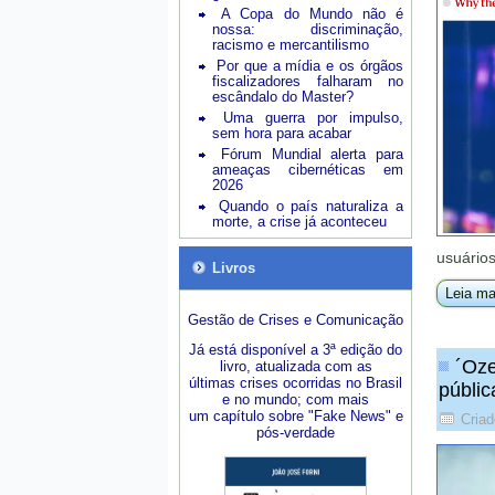
A Copa do Mundo não é
nossa: discriminação,
racismo e mercantilismo
Por que a mídia e os órgãos
fiscalizadores falharam no
escândalo do Master?
Uma guerra por impulso,
sem hora para acabar
Fórum Mundial alerta para
ameaças cibernéticas em
2026
Quando o país naturaliza a
morte, a crise já aconteceu
usuários
Livros
Leia ma
Gestão de Crises e Comunicação
Já está disponível a 3ª edição do
´Oze
livro, atualizada com as
últimas crises ocorridas no Brasil
públic
e no mundo; com mais
um capítulo sobre "Fake News" e
Criad
pós-verdade