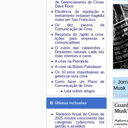
de Gerenciamento de Crises
Dave Roos
Eficiência da tripulação e
treinamento evitaram tragédia
maior em San Francisco
Os dez passos da
Comunicação de Crise
Resposta do Japão à crise:
lições para empresas e
comunicadores
O custo das catástrofes -
Desastres naturais cada vez
mais intensos e caros
A crise na Petrobrás
A crise da British Petroleum
Os 10 erros imperdoáveis ao
gerenciar uma crise
Jorn
Como fazer um Plano de
Comunicação de Crise
Musk
Leia outros artigos
Cria
Últimas inclusões
Relatório Anual de Crises de
2025 mostra crescimento das
categorias cybercrime, má
gestão e assédios