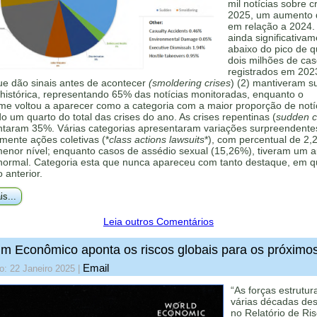
mil notícias sobre c
2025, um aumento
em relação a 2024.
ainda significativa
abaixo do pico de 
dois milhões de ca
registrados em 202
ue dão sinais antes de acontecer
(smoldering crises
) (2) mantiveram s
histórica, representando 65% das notícias monitoradas, enquanto o
me voltou a aparecer como a categoria com a maior proporção de notí
 um quarto do total das crises do ano. As crises repentinas (
sudden cr
ntaram 35%. Várias categorias apresentaram variações surpreendente
mente ações coletivas (*
class actions lawsuits
*), com percentual de 2,
menor nível; enquanto casos de assédio sexual (15,26%), tiveram um 
 normal. Categoria esta que nunca apareceu com tanto destaque, em q
o anterior.
is...
Leia outros Comentários
m Econômico aponta os riscos globais para os próximo
Email
o: 22 Janeiro 2025
|
“As forças estrutur
várias décadas de
no Relatório de Ri