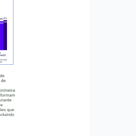
 de
 de
primeira
informam
urante
de
ções que
cluindo