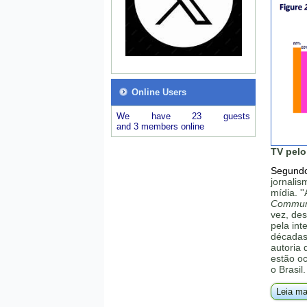
Online Users
We have 23 guests
and 3 members online
TV pelo
Segundo
jornalis
mídia. '
Communi
vez, de
pela in
décadas 
autoria
estão o
o Brasil.
Leia ma