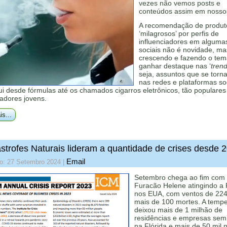
vezes não vemos posts e
conteúdos assim em noss
A recomendação de produt
‘milagrosos’ por perfis de
influenciadores em alguma
sociais não é novidade, m
crescendo e fazendo o te
ganhar destaque nas ‘
tren
seja, assuntos que se torna
nas redes e plataformas soc
lui desde fórmulas até os chamados cigarros eletrônicos, tão populares
iadores jovens.
is...
strofes Naturais lideram a quantidade de crises desde 
Email
do: 27 Setembro 2024
|
Setembro chega ao fim com
Furacão Helene atingindo a F
nos EUA, com ventos de 224
mais de 100 mortes. A temp
deixou mais de 1 milhão de
residências e empresas sem
na Flórida e mais de 50 mil 