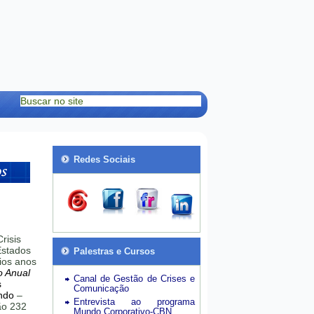
Redes Sociais
risis
stados
Palestras e Cursos
ios anos
o Anual
Canal de Gestão de Crises e
s
Comunicação
ndo
–
Entrevista ao programa
hão 232
Mundo Corporativo-CBN