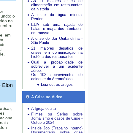
As 21 maiores crises de
alimentação em restaurantes
da história
or
A crise da água mineral
mundo: o
Perrier
rido na
EUA sob uma rajada de
ezembro
balas: o mapa dos atentados
em massa
de, em
A crise do Bar Quitandinha -
ta
São Paulo
ade
21 maiores desafios de
l
crises em comunicação na
de.
história dos restaurantes
Qual a probabilidade de
sobreviver a um acidente
aéreo.
Os 103 sobreviventes do
acidente da Aeroméxico
e Elon
Leia outros artigos
A Crise no Vídeo
rdian
,
A Igreja oculta
tes
Filmes ou Séries sobre
acional,
Jornalismo e casos de Crise -
mais
Outubro 2024
Elon
Inside Job (Trabalho Interno)
Documentário sobre crise