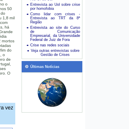
mo o
Entrevista ao Uol sobre crise
imos 50
por homofobia
 do
Como lidar com crises -
 1,8 mil
Entrevista ao TRT da 8ª
Região
 (com
s, há
Entrevista ao site do Curso
 Grande
de Comunicação
Empresarial, da Universidade
édia
Federal de Juiz de Fora
2 mortos
Crise nas redes sociais
etadas
fim do
Veja outras entrevistas sobre
, o
Gestão de Crises
ero de
tugal,
Últimas Notícias
íses
bro. O
ra vez