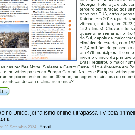
Geórgia. Helene já é tido co
terceiro pior furacão dos últ
anos nos EUA, atrás apenas
Katrina, em 2015 (que deixou
vítimas), e do Ian, em 2022
150 vítimas). Chuvas intensa
quase uma semana, no Rio
do Sul, depois da maior trag
climática do estado, com 18
e 2,4 milhões de pessoas af
em 478 municípios. E com o 
inverno e início da primavera
Brasil registrou o maior núm
as nas regiões Norte, Sudeste e Centro Oeste. Não é diferente em Por
a e em vários países da Europa Central. No Leste Europeu, vários pa
aram as piores enchentes em 30 anos, na segunda quinzena de setem
á acontecendo com o clima no mundo?
is...
eino Unido, jornalismo online ultrapassa TV pela primei
tória
Email
do: 25 Setembro 2024
|