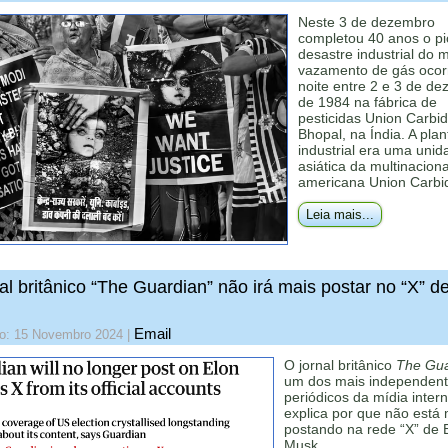
Neste 3 de dezembro
completou 40 anos o pi
desastre industrial do 
vazamento de gás ocor
noite entre 2 e 3 de d
de 1984 na fábrica de
pesticidas Union Carbi
Bhopal, na Índia. A plan
industrial era uma unid
asiática da multinaciona
americana Union Carbi
Leia mais...
al britânico “The Guardian” não irá mais postar no “X” d
Email
do: 15 Novembro 2024
|
O jornal britânico
The Gua
um dos mais independen
periódicos da mídia intern
explica por que não está 
postando na rede “X” de 
Musk.