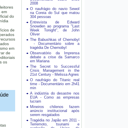
2008
leitores
O naufrágio do navio Sewol
s em
na Coreia do Sul que matou
icial do
304 pessoas
mídia
Entrevista de Edward
Snowden ao programa "Last
ícios de
Week Tonight", de John
Oliver
uperados
 recursos
The Babushkas of Chernobyl
zados
- Documentário sobre a
tragédia De Chernobyl
lismo em
rar de
Observatório da Imprensa
debate a crise da Samarco
ditoriais
em Mariana
s os
The Secret to Successful
Crisis Management in the
21st Century - Melissa Agnes
O naufrágio do Titanic real
time - Documentário em 2h41
min
A indústria do desastre nos
aúde
EUA - Como as empresas
lucram
Mineiros chilenos fazem
anúncio institucional após
serem resgatados
Tragédia no Japão em 2011 -
Terremoto, tsunami e
ntas