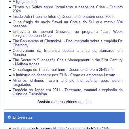
A Igreja oculta
Filmes ou Séries sobre Jornalismo e casos de Crise - Outubro
2024
Inside Job (Trabalho Interno) Documentário sobre crise 2008
O naufrágio do navio Sewol na Coreia do Sul que matou 304
pessoas
Entrevista de Edward Snowden ao programa "Last Week
Tonight", de John Oliver
The Babushkas of Chernobyl - Documentário sobre a tragédia De
Chernobyl
Observatório da Imprensa debate a crise da Samarco em
Mariana
The Secret to Successful Crisis Management in the 21st Century
- Melissa Agnes
O naufrágio do Titanic real time - Documentário em 2h41 min
A indústria do desastre nos EUA - Como as empresas lucram
Mineiros chilenos fazem anúncio institucional após serem
resgatados
Tragédia no Japão em 2011 - Terremoto, tsunami e explosão da
Usina de Fukushima
Assista a outros vídeos de crise
Entrevistas
Entrevista ao Programa Mundo Corporativo da Rádio CBN