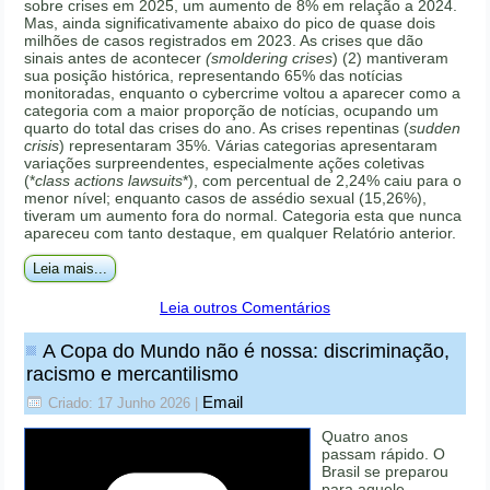
sobre crises em 2025, um aumento de 8% em relação a 2024.
Mas, ainda significativamente abaixo do pico de quase dois
milhões de casos registrados em 2023. As crises que dão
sinais antes de acontecer
(smoldering crises
) (2) mantiveram
sua posição histórica, representando 65% das notícias
monitoradas, enquanto o cybercrime voltou a aparecer como a
categoria com a maior proporção de notícias, ocupando um
quarto do total das crises do ano. As crises repentinas (
sudden
crisis
) representaram 35%. Várias categorias apresentaram
variações surpreendentes, especialmente ações coletivas
(*
class actions lawsuits
*), com percentual de 2,24% caiu para o
menor nível; enquanto casos de assédio sexual (15,26%),
tiveram um aumento fora do normal. Categoria esta que nunca
apareceu com tanto destaque, em qualquer Relatório anterior.
Leia mais...
Leia outros Comentários
A Copa do Mundo não é nossa: discriminação,
racismo e mercantilismo
Email
Criado: 17 Junho 2026
|
Quatro anos
passam rápido. O
Brasil se preparou
para aquele