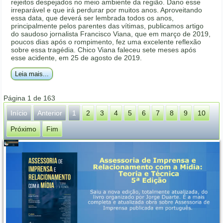
rejeitos despejados no meio ambiente da região. Dano esse
irreparável e que irá perdurar por muitos anos. Aproveitando
essa data, que deverá ser lembrada todos os anos,
principalmente pelos parentes das vítimas, publicamos artigo
do saudoso jornalista Francisco Viana, que em março de 2019,
poucos dias após o rompimento, fez uma excelente reflexão
sobre essa tragédia. Chico Viana faleceu sete meses após
esse acidente, em 25 de agosto de 2019.
Leia mais...
Página 1 de 163
Início
Anterior
1
2
3
4
5
6
7
8
9
10
Próximo
Fim