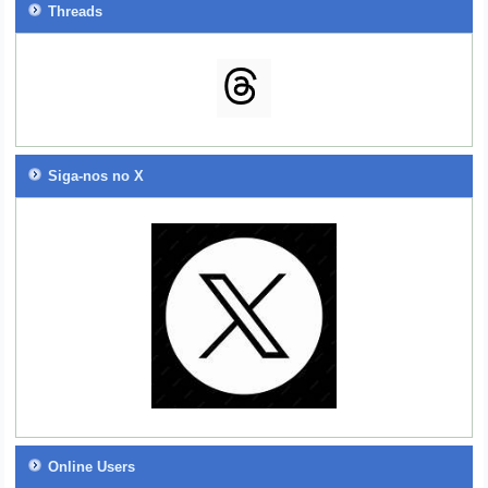
Threads
Siga-nos no X
Online Users