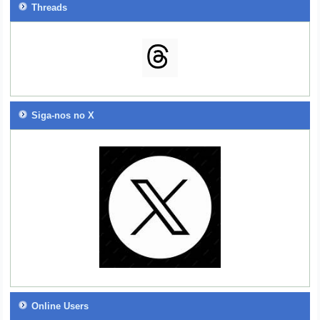
Threads
Siga-nos no X
Online Users