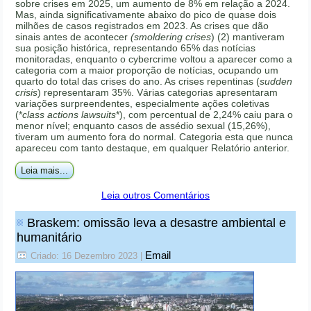
sobre crises em 2025, um aumento de 8% em relação a 2024.
Mas, ainda significativamente abaixo do pico de quase dois
milhões de casos registrados em 2023. As crises que dão
sinais antes de acontecer
(smoldering crises
) (2) mantiveram
sua posição histórica, representando 65% das notícias
monitoradas, enquanto o cybercrime voltou a aparecer como a
categoria com a maior proporção de notícias, ocupando um
quarto do total das crises do ano. As crises repentinas (
sudden
crisis
) representaram 35%. Várias categorias apresentaram
variações surpreendentes, especialmente ações coletivas
(*
class actions lawsuits
*), com percentual de 2,24% caiu para o
menor nível; enquanto casos de assédio sexual (15,26%),
tiveram um aumento fora do normal. Categoria esta que nunca
apareceu com tanto destaque, em qualquer Relatório anterior.
Leia mais...
Leia outros Comentários
Braskem: omissão leva a desastre ambiental e
humanitário
Email
Criado: 16 Dezembro 2023
|