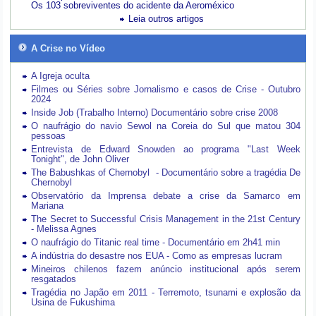
Os 103 sobreviventes do acidente da Aeroméxico
Leia outros artigos
A Crise no Vídeo
A Igreja oculta
Filmes ou Séries sobre Jornalismo e casos de Crise - Outubro
2024
Inside Job (Trabalho Interno) Documentário sobre crise 2008
O naufrágio do navio Sewol na Coreia do Sul que matou 304
pessoas
Entrevista de Edward Snowden ao programa "Last Week
Tonight", de John Oliver
The Babushkas of Chernobyl - Documentário sobre a tragédia De
Chernobyl
Observatório da Imprensa debate a crise da Samarco em
Mariana
The Secret to Successful Crisis Management in the 21st Century
- Melissa Agnes
O naufrágio do Titanic real time - Documentário em 2h41 min
A indústria do desastre nos EUA - Como as empresas lucram
Mineiros chilenos fazem anúncio institucional após serem
resgatados
Tragédia no Japão em 2011 - Terremoto, tsunami e explosão da
Usina de Fukushima