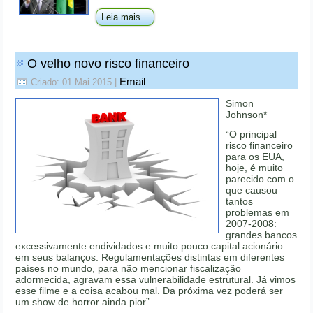
Leia mais...
O velho novo risco financeiro
Email
Criado: 01 Mai 2015
|
Simon
Johnson*
“O principal
risco financeiro
para os EUA,
hoje, é muito
parecido com o
que causou
tantos
problemas em
2007-2008:
grandes bancos
excessivamente endividados e muito pouco capital acionário
em seus balanços. Regulamentações distintas em diferentes
países no mundo, para não mencionar fiscalização
adormecida, agravam essa vulnerabilidade estrutural. Já vimos
esse filme e a coisa acabou mal. Da próxima vez poderá ser
um show de horror ainda pior”.