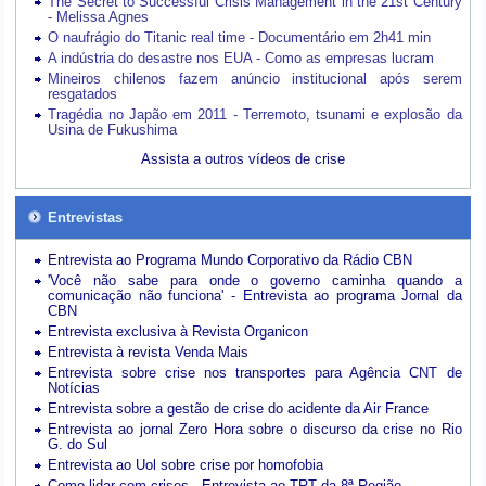
The Secret to Successful Crisis Management in the 21st Century
- Melissa Agnes
O naufrágio do Titanic real time - Documentário em 2h41 min
A indústria do desastre nos EUA - Como as empresas lucram
Mineiros chilenos fazem anúncio institucional após serem
resgatados
Tragédia no Japão em 2011 - Terremoto, tsunami e explosão da
Usina de Fukushima
Assista a outros vídeos de crise
Entrevistas
Entrevista ao Programa Mundo Corporativo da Rádio CBN
'Você não sabe para onde o governo caminha quando a
comunicação não funciona' - Entrevista ao programa Jornal da
CBN
Entrevista exclusiva à Revista Organicon
Entrevista à revista Venda Mais
Entrevista sobre crise nos transportes para Agência CNT de
Notícias
Entrevista sobre a gestão de crise do acidente da Air France
Entrevista ao jornal Zero Hora sobre o discurso da crise no Rio
G. do Sul
Entrevista ao Uol sobre crise por homofobia
Como lidar com crises - Entrevista ao TRT da 8ª Região