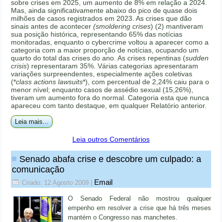
sobre crises em 2025, um aumento de 8% em relação a 2024.
Mas, ainda significativamente abaixo do pico de quase dois
milhões de casos registrados em 2023. As crises que dão
sinais antes de acontecer
(smoldering crises
) (2) mantiveram
sua posição histórica, representando 65% das notícias
monitoradas, enquanto o cybercrime voltou a aparecer como a
categoria com a maior proporção de notícias, ocupando um
quarto do total das crises do ano. As crises repentinas (
sudden
crisis
) representaram 35%. Várias categorias apresentaram
variações surpreendentes, especialmente ações coletivas
(*
class actions lawsuits
*), com percentual de 2,24% caiu para o
menor nível; enquanto casos de assédio sexual (15,26%),
tiveram um aumento fora do normal. Categoria esta que nunca
apareceu com tanto destaque, em qualquer Relatório anterior.
Leia mais...
Leia outros Comentários
Senado abafa crise e descobre um culpado: a
comunicação
Email
Criado: 12 Agosto 2009
|
O Senado Federal não mostrou qualquer
empenho em resolver a crise que há três meses
mantém o Congresso nas manchetes.