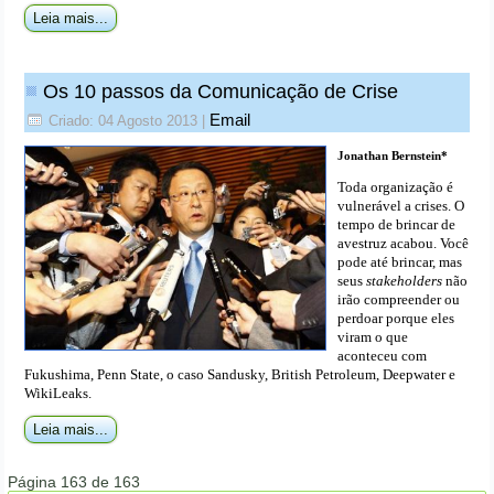
Leia mais...
Os 10 passos da Comunicação de Crise
Email
Criado: 04 Agosto 2013
|
Jonathan Bernstein*
Toda organização é
vulnerável a crises. O
tempo de brincar de
avestruz acabou. Você
pode até brincar, mas
seus
stakeholders
não
irão compreender ou
perdoar porque eles
viram o que
aconteceu com
Fukushima, Penn State, o caso Sandusky, British Petroleum, Deepwater e
WikiLeaks.
Leia mais...
Página 163 de 163