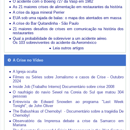
O acidente com o Boeing 727 da Vasp em 1982
As 21 maiores crises de alimentação em restaurantes da história
A crise da água mineral Perrier
EUA sob uma rajada de balas: o mapa dos atentados em massa
A crise do Bar Quitandinha - São Paulo
21 maiores desafios de crises em comunicação na história dos
restaurantes
Qual a probabilidade de sobreviver a um acidente aéreo.
Os 103 sobreviventes do acidente da Aeroméxico
Leia outros artigos
A Crise no Vídeo
A Igreja oculta
Filmes ou Séries sobre Jornalismo e casos de Crise - Outubro
2024
Inside Job (Trabalho Interno) Documentário sobre crise 2008
O naufrágio do navio Sewol na Coreia do Sul que matou 304
pessoas
Entrevista de Edward Snowden ao programa "Last Week
Tonight", de John Oliver
The Babushkas of Chernobyl - Documentário sobre a tragédia De
Chernobyl
Observatório da Imprensa debate a crise da Samarco em
Mariana