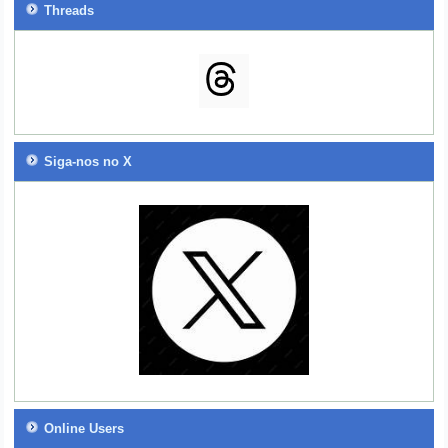
Threads
Siga-nos no X
Online Users