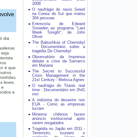
2008
O naufrágio do navio Sewol
nvolve
na Coreia do Sul que matou
304 pessoas
Entrevista de Edward
Snowden ao programa "Last
Week Tonight", de John
Oliver
ó dia
The Babushkas of Chernobyl
- Documentário sobre a
sileiras
tragédia De Chernobyl
 seja
Observatório da Imprensa
torista
debate a crise da Samarco
tros
em Mariana
or é que
The Secret to Successful
outros
Crisis Management in the
aminhões
21st Century - Melissa Agnes
s leves.
O naufrágio do Titanic real
 e
time - Documentário em 2h41
eridos e
min
A indústria do desastre nos
EUA - Como as empresas
lucram
Mineiros chilenos fazem
anúncio institucional após
serem resgatados
Tragédia no Japão em 2011 -
Terremoto, tsunami e