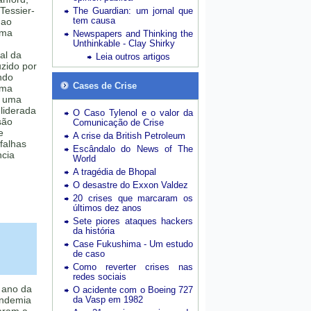
 Tessier-
The Guardian: um jornal que
tem causa
 ao
uma
Newspapers and Thinking the
Unthinkable - Clay Shirky
al da
Leia outros artigos
uzido por
ndo
Cases de Crise
rma
a uma
 liderada
O Caso Tylenol e o valor da
são
Comunicação de Crise
e
A crise da British Petroleum
falhas
Escândalo do News of The
ncia
World
A tragédia de Bhopal
O desastre do Exxon Valdez
20 crises que marcaram os
últimos dez anos
Sete piores ataques hackers
da história
Case Fukushima - Um estudo
de caso
Como reverter crises nas
redes sociais
 ano da
O acidente com o Boeing 727
andemia
da Vasp em 1982