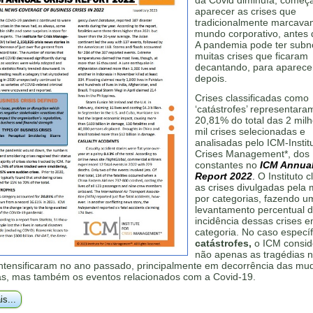
da Covid diminuía, começ
aparecer as crises que
tradicionalmente marcava
mundo corporativo, antes 
A pandemia pode ter subno
muitas crises que ficaram
decantando, para aparece
depois.
Crises classificadas como
‘catástrofes’ representara
20,81% do total das 2 mil
mil crises selecionadas e
analisadas pelo ICM-Institu
Crises Management*, dos
constantes no
ICM Annual
Report 2022
.
O Instituto cl
as crises divulgadas pela 
por categorias, fazendo u
levantamento percentual 
incidência dessas crises 
categoria. No caso específ
catástrofes,
o ICM consid
não apenas as tragédias n
intensificaram no ano passado, principalmente em decorrência das m
cas, mas também os eventos relacionados com a Covid-19.
is...