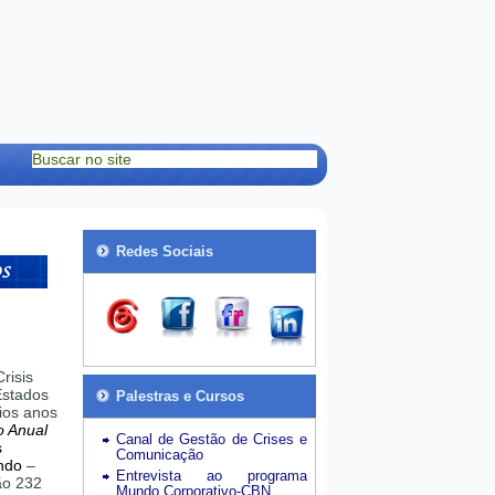
Redes Sociais
risis
stados
Palestras e Cursos
ios anos
o Anual
Canal de Gestão de Crises e
s
Comunicação
ndo
–
Entrevista ao programa
hão 232
Mundo Corporativo-CBN