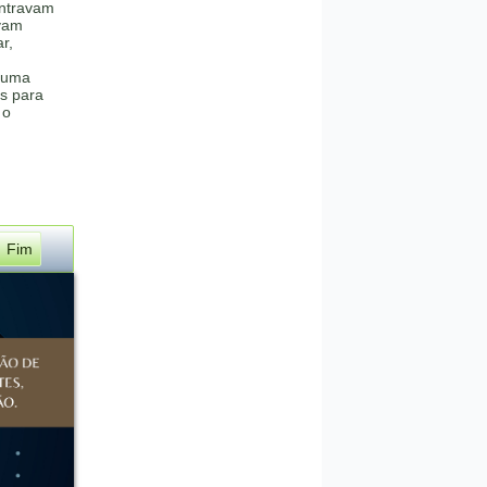
ntravam
vam
r,
e uma
is para
 o
Fim