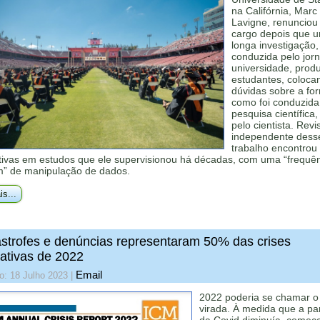
na Califórnia, Marc
Lavigne, renunciou
cargo depois que 
longa investigação,
conduzida pelo jorn
universidade, prod
estudantes, coloca
dúvidas sobre a fo
como foi conduzid
pesquisa científica,
pelo cientista. Revi
independente dess
trabalho encontrou 
ativas em estudos que ele supervisionou há décadas, com uma “frequê
” de manipulação de dados.
is...
strofes e denúncias representaram 50% das crises
ativas de 2022
Email
o: 18 Julho 2023
|
2022 poderia se chamar o
virada. À medida que a p