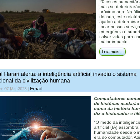
20 crises humanitár
mais se deteriorarã
próximo ano. Na últ
década, este relatór
ajudou a determinar
focar nossos serviç
emergência e supor
salvar vidas para ca
maior impacto.
Leia mais...
l Harari alerta: a inteligência artificial invadiu o sistema
ional da civilização humana
Email
o: 07 Mai 2023
|
Computadores conta
de histórias mudarão
curso da história hu
diz o historiador e fil
“O medo da inteligênci
artificial (IA) assombra
humanidade desde o in
era do computador. Até