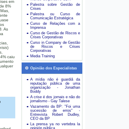
rises em
Palestra sobre Gestão de
 de 8%
Crises
 Mas,
Palestra ou Curso de
mente
Comunicação Estratégica
quase
Curso de Relações com a
sos
Imprensa
3. As
Curso de Gestão de Riscos e
ua
Crises Corporativas
Curso in Company de Gestão
cias,
de Riscos e Crises
isis
)
Corporativas
s,
Media Training
24% caiu
aumento
ualquer
Opinião dos Especialistas
A mídia não é guardiã da
reputação pública de uma
organização - Jonathan
Boddy
A crise é dos jornais e não do
o
jornalismo - Gay Talese
Vazamento da BP: "Foi uma
sucessão de erros" -
Entrevista Robert Dudley,
CEO da BP
La prensa ya no vertebra la
opinión pública
anford,