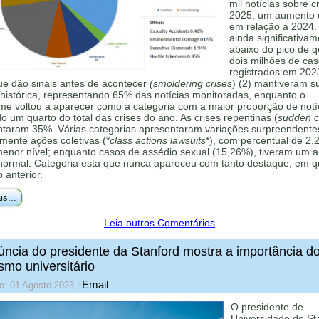
mil notícias sobre c
2025, um aumento
em relação a 2024.
ainda significativa
abaixo do pico de 
dois milhões de ca
registrados em 202
ue dão sinais antes de acontecer
(smoldering crises
) (2) mantiveram s
histórica, representando 65% das notícias monitoradas, enquanto o
me voltou a aparecer como a categoria com a maior proporção de notí
 um quarto do total das crises do ano. As crises repentinas (
sudden cr
ntaram 35%. Várias categorias apresentaram variações surpreendente
mente ações coletivas (*
class actions lawsuits
*), com percentual de 2,
menor nível; enquanto casos de assédio sexual (15,26%), tiveram um 
 normal. Categoria esta que nunca apareceu com tanto destaque, em q
o anterior.
is...
Leia outros Comentários
ncia do presidente da Stanford mostra a importância d
ismo universitário
Email
o: 01 Agosto 2023
|
O presidente de
Universidade de St