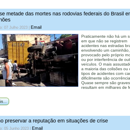
e metade das mortes nas rodovias federais do Brasil e
hões
Email
o: 07 Julho 2023
|
Praticamente não há um s
em que não se registrem
acidentes nas estradas bra
envolvendo um caminhão,
provocado pelo próprio mo
ou por interferência de ou
veículos. O mais assustad
a maioria das colisões ou 
tipos de acidentes com c
dificilmente são ocorrência
Quase sempre são graves
resultam em milhares de f
is...
 preservar a reputação em situações de crise
Email
o: 05 Junho 2023
|