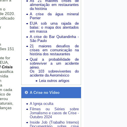
aram a
As 21 maiores crises de
alimentação em restaurantes
da história
m o
de 2020.
A crise da água mineral
tificado
Perrier
EUA sob uma rajada de
r
balas: o mapa dos atentados
em massa
A crise do Bar Quitandinha -
São Paulo
m
21 maiores desafios de
hões 151
crises em comunicação na
história dos restaurantes
te for
Qual a probabilidade de
 EUA,
sobreviver a um acidente
 Crisis
aéreo.
assifica
Os 103 sobreviventes do
acidente da Aeroméxico
mídia
m
Leia outros artigos
da
em cada
A Crise no Vídeo
ico de
erou
aturais,
A Igreja oculta
udanças
Filmes ou Séries sobre
Jornalismo e casos de Crise -
Outubro 2024
Inside Job (Trabalho Interno)
Documentário sobre crise