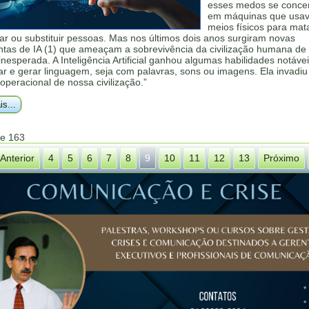
esses medos se conce
em máquinas que usa
meios físicos para mata
ar ou substituir pessoas. Mas nos últimos dois anos surgiram novas
ntas de IA (1) que ameaçam a sobrevivência da civilização humana d
inesperada. A Inteligência Artificial ganhou algumas habilidades notáve
r e gerar linguagem, seja com palavras, sons ou imagens. Ela invadiu
operacional de nossa civilização.”
is...
de 163
Anterior
4
5
6
7
8
9
10
11
12
13
Próximo