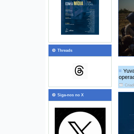
Threads
Yuva
operac
Criad
Siga-nos no X