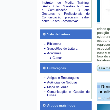
Instrutor de Media Training;
Autor do livro “Gestão de Crises
e Comunicação – O que
Gestores e Profissionais de
Comunicação precisam saber
sobre Crises Corporativas”.
crises q
posição 
Sala de Leitura
cybercri
ocupando
Biblioteca
represe
especial
Sugestões de Leitura
para o 
Academia
fora do
Cursos
Relatóri
Publicações
Leia ma
Artigos e Reportagens
Agências de Notícias
Renú
Mapa da Mídia
jornal
Comunicação e Gestão de
Crises
Criad
Artigos mais lidos