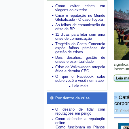
Como evitar crises em
viagens ao exterior
Crise e reputação no Mundo
Globalizado - O caso Toyota
As falhas de comunicação da
crise da BP
11 dicas para lidar com uma
crise de comunicação
Tragédia do Costa Concordia
expõe falhas primárias de
gestão de crises
Dois desafios: gestão de
crises e espiritualidade
signific
Crise da Volkswagen atropela
incomum
ética e derruba CEO
O que o Facebook sabe
Leia ma
sobre você e você nem sabe
Leia mais
Catá
Por dentro da crise
corpor
O desafio de lidar com
Criad
reputações em perigo
Como defender a reputação
online
Como funcionam os Planos