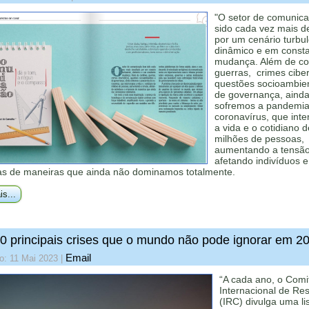
"O setor de comunic
sido cada vez mais d
por um cenário turbul
dinâmico e em const
mudança. Além de con
guerras, crimes ciber
questões socioambien
de governança, aind
sofremos a pandemia
coronavírus, que int
a vida e o cotidiano d
milhões de pessoas,
aumentando a tensão
afetando indivíduos e
s de maneiras que ainda não dominamos totalmente.
is...
0 principais crises que o mundo não pode ignorar em 2
Email
o: 11 Mai 2023
|
“A cada ano, o Comi
Internacional de Re
(IRC) divulga uma li