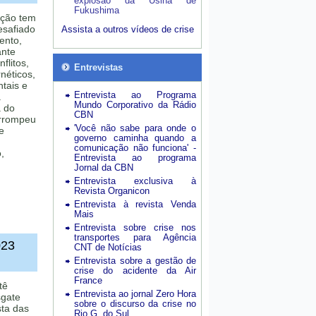
explosão da Usina de
Fukushima
ação tem
esafiado
Assista a outros vídeos de crise
ento,
ante
flitos,
Entrevistas
néticos,
tais e
Entrevista ao Programa
a
Mundo Corporativo da Rádio
 do
CBN
errompeu
'Você não sabe para onde o
e
governo caminha quando a
comunicação não funciona' -
,
Entrevista ao programa
Jornal da CBN
Entrevista exclusiva à
Revista Organicon
Entrevista à revista Venda
Mais
Entrevista sobre crise nos
transportes para Agência
023
CNT de Notícias
Entrevista sobre a gestão de
crise do acidente da Air
France
tê
Entrevista ao jornal Zero Hora
sgate
sobre o discurso da crise no
sta das
Rio G. do Sul