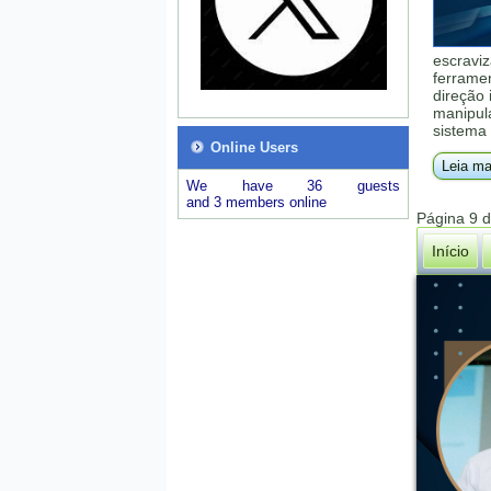
escraviz
ferrame
direção 
manipula
sistema 
Online Users
Leia ma
We have 36 guests
and 3 members online
Página 9 
Início