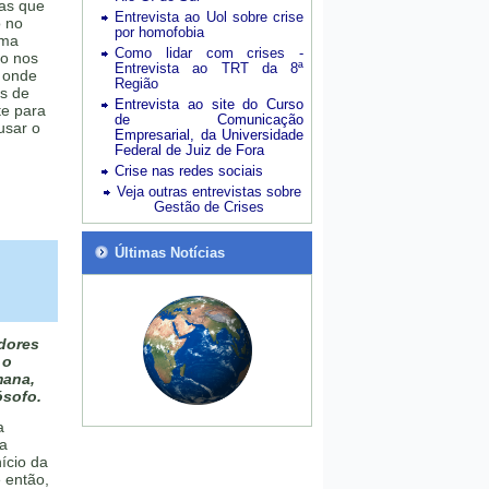
ias que
Entrevista ao Uol sobre crise
o no
por homofobia
ima
Como lidar com crises -
io nos
Entrevista ao TRT da 8ª
 onde
Região
os de
Entrevista ao site do Curso
te para
de Comunicação
usar o
Empresarial, da Universidade
Federal de Juiz de Fora
Crise nas redes sociais
Veja outras entrevistas sobre
Gestão de Crises
Últimas Notícias
dores
 o
mana,
ósofo.
a
 a
ício da
 então,