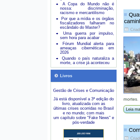
A Copa do Mundo não é
nossa: discriminação,
racismo e mercantilismo
Quas
Por que a mídia e os órgãos
camin
fiscalizadores falharam no
escândalo do Master?
Criad
Uma guerra por impulso,
sem hora para acabar
Fórum Mundial alerta para
ameaças cibernéticas em
2026
Quando o país naturaliza a
morte, a crise já aconteceu
Livros
Gestão de Crises e Comunicação
Já está disponível a 3ª edição do
mortes.
livro, atualizada com as
últimas crises ocorridas no Brasil
Leia ma
e no mundo; com mais
um capítulo sobre "Fake News" e
pós-verdade
Como
Criad