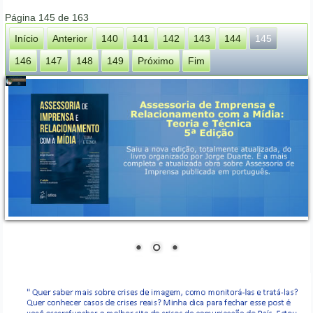
Página 145 de 163
Início
Anterior
140
141
142
143
144
145
146
147
148
149
Próximo
Fim