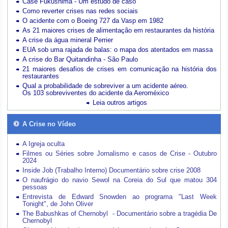
Case Fukushima - Um estudo de caso
Como reverter crises nas redes sociais
O acidente com o Boeing 727 da Vasp em 1982
As 21 maiores crises de alimentação em restaurantes da história
A crise da água mineral Perrier
EUA sob uma rajada de balas: o mapa dos atentados em massa
A crise do Bar Quitandinha - São Paulo
21 maiores desafios de crises em comunicação na história dos
restaurantes
Qual a probabilidade de sobreviver a um acidente aéreo.
Os 103 sobreviventes do acidente da Aeroméxico
Leia outros artigos
A Crise no Vídeo
A Igreja oculta
Filmes ou Séries sobre Jornalismo e casos de Crise - Outubro
2024
Inside Job (Trabalho Interno) Documentário sobre crise 2008
O naufrágio do navio Sewol na Coreia do Sul que matou 304
pessoas
Entrevista de Edward Snowden ao programa "Last Week
Tonight", de John Oliver
The Babushkas of Chernobyl - Documentário sobre a tragédia De
Chernobyl