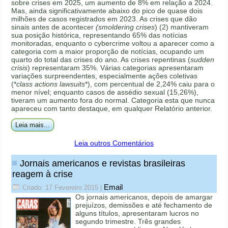
sobre crises em 2025, um aumento de 8% em relação a 2024.
Mas, ainda significativamente abaixo do pico de quase dois
milhões de casos registrados em 2023. As crises que dão
sinais antes de acontecer
(smoldering crises
) (2) mantiveram
sua posição histórica, representando 65% das notícias
monitoradas, enquanto o cybercrime voltou a aparecer como a
categoria com a maior proporção de notícias, ocupando um
quarto do total das crises do ano. As crises repentinas (
sudden
crisis
) representaram 35%. Várias categorias apresentaram
variações surpreendentes, especialmente ações coletivas
(*
class actions lawsuits
*), com percentual de 2,24% caiu para o
menor nível; enquanto casos de assédio sexual (15,26%),
tiveram um aumento fora do normal. Categoria esta que nunca
apareceu com tanto destaque, em qualquer Relatório anterior.
Leia mais...
Leia outros Comentários
Jornais americanos e revistas brasileiras
reagem à crise
Email
Criado: 17 Fevereiro 2015
|
Os jornais americanos, depois de amargar
prejuízos, demissões e até fechamento de
alguns títulos, apresentaram lucros no
segundo trimestre. Três grandes