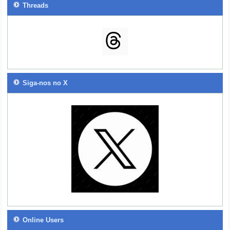
Threads
Siga-nos no X
Online Users