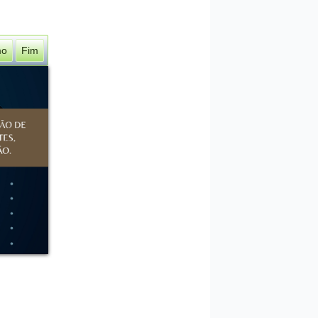
mo
Fim