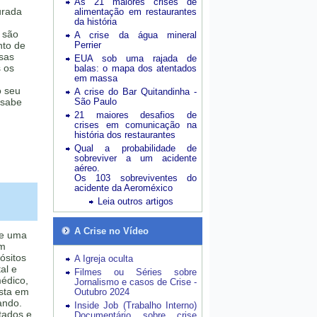
As 21 maiores crises de
urada
alimentação em restaurantes
da história
 são
A crise da água mineral
nto de
Perrier
esas
EUA sob uma rajada de
 os
balas: o mapa dos atentados
em massa
 seu
A crise do Bar Quitandinha -
 sabe
São Paulo
21 maiores desafios de
crises em comunicação na
história dos restaurantes
Qual a probabilidade de
sobreviver a um acidente
aéreo.
Os 103 sobreviventes do
acidente da Aeroméxico
Leia outros artigos
A Crise no Vídeo
ue uma
em
ósitos
A Igreja oculta
al e
Filmes ou Séries sobre
médico,
Jornalismo e casos de Crise -
ista em
Outubro 2024
ando.
Inside Job (Trabalho Interno)
tados e
Documentário sobre crise