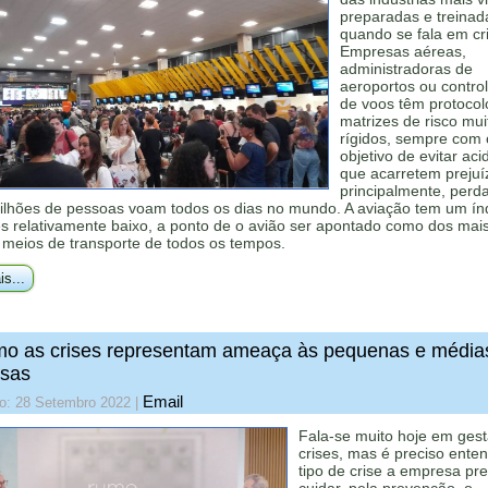
preparadas e treinad
quando se fala em cr
Empresas aéreas,
administradoras de
aeroportos ou contro
de voos têm protocol
matrizes de risco mui
rígidos, sempre com 
objetivo de evitar aci
que acarretem prejuí
principalmente, perd
Milhões de pessoas voam todos os dias no mundo. A aviação tem um ín
s relativamente baixo, a ponto de o avião ser apontado como dos mai
 meios de transporte de todos os tempos.
is...
o as crises representam ameaça às pequenas e média
sas
Email
do: 28 Setembro 2022
|
Fala-se muito hoje em ges
crises, mas é preciso ente
tipo de crise a empresa pre