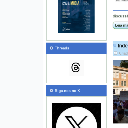
discussã
Leia ma
Inde
Threads
Criad
Siga-nos no X