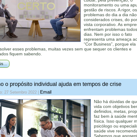
cuidar, pela prevenção, o
monitoramento ou uma ap
gestão de riscos. A rigor, os
problemas do dia a dia não
considerados crises, do po
vista corporativo. As empr
enfrentam problemas todos
dias. Nem por isso o fato
representa uma ameaça ao
“Cor Business”, porque ela
solver esses problemas, muitas vezes sem que sequer os clientes e
dos fiquem sabendo.
is...
 o propósito individual ajuda em tempos de crise
Email
do: 27 Setembro 2022
|
Não há dúvidas de q
vida com objetivos b
definidos, metas, prop
faz bem à saúde ment
física. Isso qualquer 
psicólogo ou especial
saúde vive recomend
Sabemos que aposen