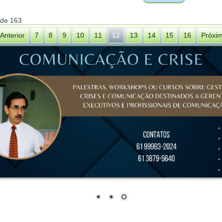
 de 163
Anterior
7
8
9
10
11
12
13
14
15
16
Próxi