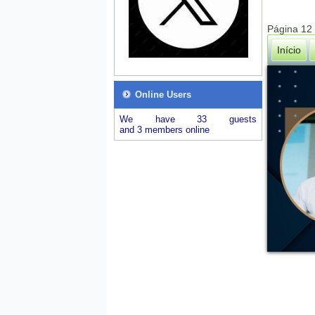
Página 12
Início
Online Users
We have 33 guests
and 3 members online