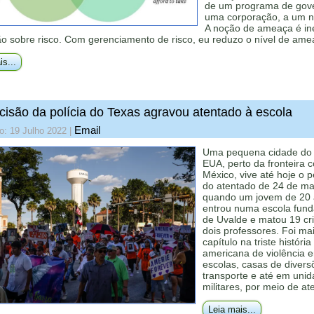
de um programa de gove
uma corporação, a um n
A noção de ameaça é in
o sobre risco. Com gerenciamento de risco, eu reduzo o nível de amea
is...
cisão da polícia do Texas agravou atentado à escola
Email
o: 19 Julho 2022
|
Uma pequena cidade do 
EUA, perto da fronteira 
México, vive até hoje o 
do atentado de 24 de ma
quando um jovem de 20
entrou numa escola fun
de Uvalde e matou 19 cr
dois professores. Foi ma
capítulo na triste história
americana de violência 
escolas, casas de divers
transporte e até em uni
militares, por meio de at
Leia mais...