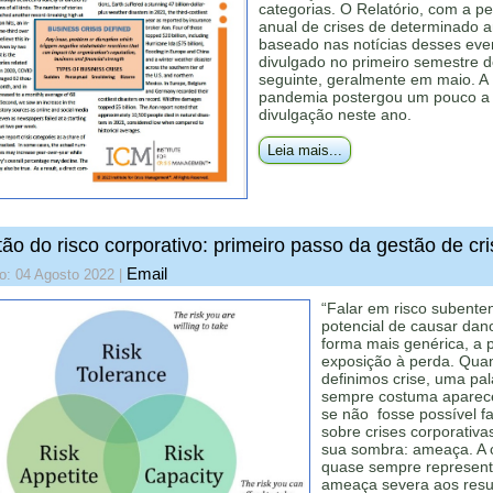
categorias. O Relatório, com a p
anual de crises de determinado a
baseado nas notícias desses eve
divulgado no primeiro semestre 
seguinte, geralmente em maio. A
pandemia postergou um pouco a
divulgação neste ano.
Leia mais...
ão do risco corporativo: primeiro passo da gestão de cr
Email
o: 04 Agosto 2022
|
“Falar em risco subente
potencial de causar dan
forma mais genérica, a p
exposição à perda. Qua
definimos crise, uma pal
sempre costuma aparec
se não fosse possível fa
sobre crises corporativ
sua sombra: ameaça. A c
quase sempre represen
ameaça severa aos resu