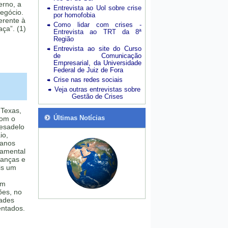
rno, a
Entrevista ao Uol sobre crise
egócio.
por homofobia
erente à
Como lidar com crises -
ça”. (1)
Entrevista ao TRT da 8ª
Região
Entrevista ao site do Curso
de Comunicação
Empresarial, da Universidade
Federal de Juiz de Fora
Crise nas redes sociais
Veja outras entrevistas sobre
Gestão de Crises
Texas,
Últimas Notícias
com o
pesadelo
io,
 anos
damental
ianças e
is um
em
ões, no
dades
entados.