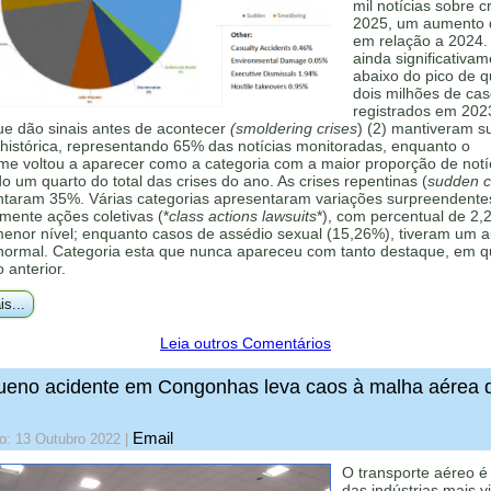
mil notícias sobre c
2025, um aumento
em relação a 2024.
ainda significativa
abaixo do pico de 
dois milhões de ca
registrados em 202
ue dão sinais antes de acontecer
(smoldering crises
) (2) mantiveram s
histórica, representando 65% das notícias monitoradas, enquanto o
me voltou a aparecer como a categoria com a maior proporção de notí
 um quarto do total das crises do ano. As crises repentinas (
sudden cr
ntaram 35%. Várias categorias apresentaram variações surpreendente
mente ações coletivas (*
class actions lawsuits
*), com percentual de 2,
menor nível; enquanto casos de assédio sexual (15,26%), tiveram um 
 normal. Categoria esta que nunca apareceu com tanto destaque, em q
o anterior.
is...
Leia outros Comentários
eno acidente em Congonhas leva caos à malha aérea 
Email
o: 13 Outubro 2022
|
O transporte aéreo 
das indústrias mais vi