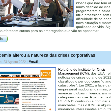
idosos que não têm ob
muito definido de vida
programaram a saída 
útil e profissional têm
dificuldade de se adap
nova situação e mant
qualidade de vida. Al
s oferecem cursos para os empregados que vão se aposentar.
is...
emia alterou a natureza das crises corporativas
Email
o: 23 Agosto 2022
|
Relatório do Institute for Crisis
Management (ICM)
, dos EUA, rel
notícias de crises do ano de 2021
classificou o período como “o an
catástrofes”. Em 2021, a face da 
empresarial mudou ainda mais, p
ameaças globais influenciaram m
categorias de crise. A pandemia 
COVID-19 continuou a dominar a
manchetes, mas o ICM viu algum
mudanças interessantes em outr