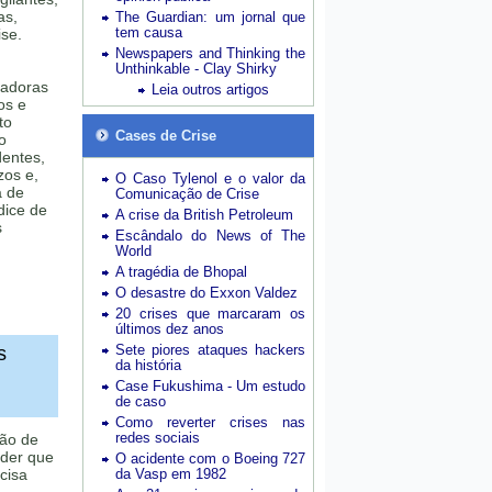
as,
The Guardian: um jornal que
tem causa
ise.
Newspapers and Thinking the
Unthinkable - Clay Shirky
ladoras
Leia outros artigos
os e
to
Cases de Crise
o
dentes,
zos e,
O Caso Tylenol e o valor da
a de
Comunicação de Crise
dice de
A crise da British Petroleum
s
Escândalo do News of The
World
A tragédia de Bhopal
O desastre do Exxon Valdez
20 crises que marcaram os
últimos dez anos
Sete piores ataques hackers
s
da história
Case Fukushima - Um estudo
de caso
Como reverter crises nas
redes sociais
tão de
nder que
O acidente com o Boeing 727
cisa
da Vasp em 1982