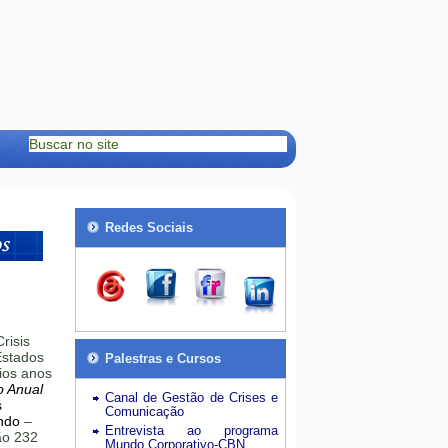
Redes Sociais
risis
stados
Palestras e Cursos
ios anos
o Anual
Canal de Gestão de Crises e
s
Comunicação
ndo
–
Entrevista ao programa
hão 232
Mundo Corporativo-CBN