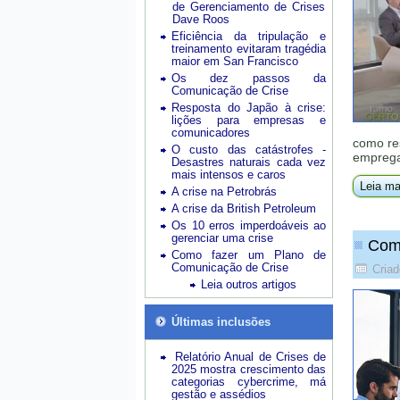
de Gerenciamento de Crises
Dave Roos
Eficiência da tripulação e
treinamento evitaram tragédia
maior em San Francisco
Os dez passos da
Comunicação de Crise
Resposta do Japão à crise:
lições para empresas e
comunicadores
como re
O custo das catástrofes -
emprega
Desastres naturais cada vez
mais intensos e caros
Leia ma
A crise na Petrobrás
A crise da British Petroleum
Os 10 erros imperdoáveis ao
gerenciar uma crise
Como
Como fazer um Plano de
Comunicação de Crise
Cria
Leia outros artigos
Últimas inclusões
Relatório Anual de Crises de
2025 mostra crescimento das
categorias cybercrime, má
gestão e assédios