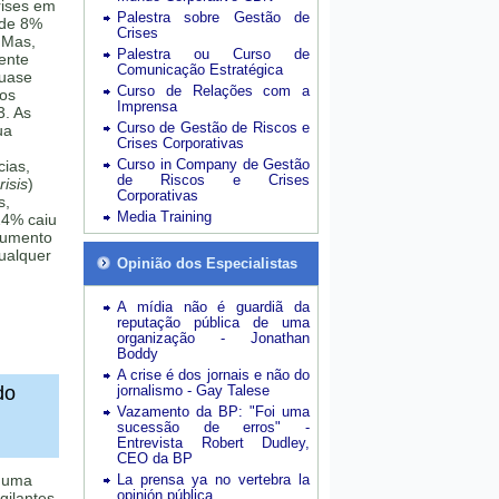
rises em
Palestra sobre Gestão de
 de 8%
Crises
 Mas,
Palestra ou Curso de
mente
Comunicação Estratégica
quase
Curso de Relações com a
sos
Imprensa
3. As
Curso de Gestão de Riscos e
ua
Crises Corporativas
Curso in Company de Gestão
cias,
de Riscos e Crises
isis
)
Corporativas
s,
Media Training
24% caiu
aumento
ualquer
Opinião dos Especialistas
A mídia não é guardiã da
reputação pública de uma
organização - Jonathan
Boddy
A crise é dos jornais e não do
do
jornalismo - Gay Talese
Vazamento da BP: "Foi uma
sucessão de erros" -
Entrevista Robert Dudley,
CEO da BP
é uma
La prensa ya no vertebra la
opinión pública
gilantes,