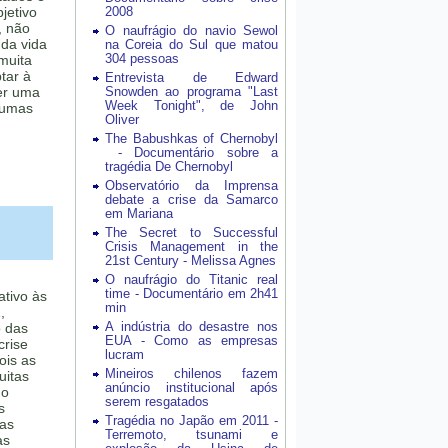
jetivo
2008
, não
O naufrágio do navio Sewol
da vida
na Coreia do Sul que matou
304 pessoas
 muita
tar à
Entrevista de Edward
er uma
Snowden ao programa "Last
Week Tonight", de John
gumas
Oliver
The Babushkas of Chernobyl
- Documentário sobre a
tragédia De Chernobyl
Observatório da Imprensa
debate a crise da Samarco
em Mariana
The Secret to Successful
Crisis Management in the
21st Century - Melissa Agnes
O naufrágio do Titanic real
time - Documentário em 2h41
ativo às
min
,
A indústria do desastre nos
o das
EUA - Como as empresas
crise
lucram
ois as
Mineiros chilenos fazem
uitas
anúncio institucional após
do
serem resgatados
s
Tragédia no Japão em 2011 -
as
Terremoto, tsunami e
as