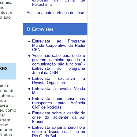
explosão da Usina de
esquisa
Fukushima
no,
ntos, é
Assista a outros vídeos de crise
do ano
Entrevistas
Entrevista ao Programa
Mundo Corporativo da Rádio
CBN
'Você não sabe para onde o
governo caminha quando a
comunicação não funciona' -
ises
Entrevista ao programa
Jornal da CBN
Entrevista exclusiva à
Revista Organicon
nde o
Entrevista à revista Venda
o ou, de
Mais
otencial
Entrevista sobre crise nos
ndo
transportes para Agência
avra
CNT de Notícias
er, como
Entrevista sobre a gestão de
lar
crise do acidente da Air
as sem
France
rise
Entrevista ao jornal Zero Hora
ta uma
sobre o discurso da crise no
ltados
Rio G. do Sul