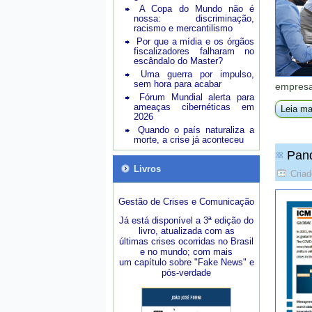
A Copa do Mundo não é
nossa: discriminação,
racismo e mercantilismo
Por que a mídia e os órgãos
fiscalizadores falharam no
escândalo do Master?
Uma guerra por impulso,
sem hora para acabar
empresa
Fórum Mundial alerta para
ameaças cibernéticas em
Leia ma
2026
Quando o país naturaliza a
morte, a crise já aconteceu
Pand
Livros
Criad
Gestão de Crises e Comunicação
Já está disponível a 3ª edição do
livro, atualizada com as
últimas crises ocorridas no Brasil
e no mundo; com mais
um capítulo sobre "Fake News" e
pós-verdade