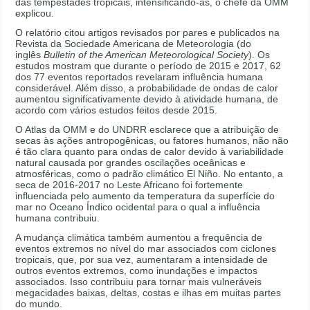
das tempestades tropicais, intensificando-as, o chefe da OMM
explicou.
O relatório citou artigos revisados por pares e publicados na
Revista da Sociedade Americana de Meteorologia (do
inglês
Bulletin of the American Meteorological Society
). Os
estudos mostram que durante o período de 2015 e 2017, 62
dos 77 eventos reportados revelaram influência humana
considerável. Além disso, a probabilidade de ondas de calor
aumentou significativamente devido à atividade humana, de
acordo com vários estudos feitos desde 2015.
O Atlas da OMM e do UNDRR esclarece que a atribuição de
secas às ações antropogênicas, ou fatores humanos, não não
é tão clara quanto para ondas de calor devido à variabilidade
natural causada por grandes oscilações oceânicas e
atmosféricas, como o padrão climático El Niño. No entanto, a
seca de 2016-2017 no Leste Africano foi fortemente
influenciada pelo aumento da temperatura da superfície do
mar no Oceano Índico ocidental para o qual a influência
humana contribuiu.
A mudança climática também aumentou a frequência de
eventos extremos no nível do mar associados com ciclones
tropicais, que, por sua vez, aumentaram a intensidade de
outros eventos extremos, como inundações e impactos
associados. Isso contribuiu para tornar mais vulneráveis
megacidades baixas, deltas, costas e ilhas em muitas partes
do mundo.