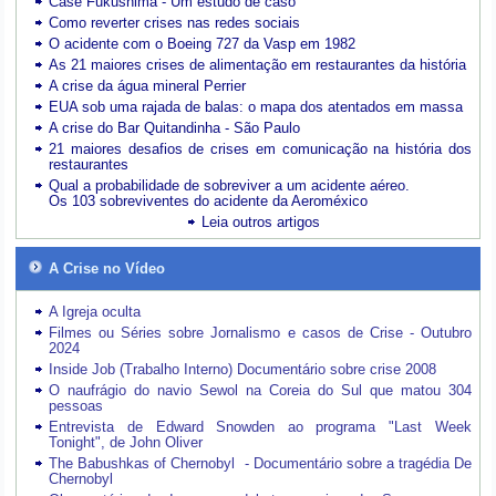
Case Fukushima - Um estudo de caso
Como reverter crises nas redes sociais
O acidente com o Boeing 727 da Vasp em 1982
As 21 maiores crises de alimentação em restaurantes da história
A crise da água mineral Perrier
EUA sob uma rajada de balas: o mapa dos atentados em massa
A crise do Bar Quitandinha - São Paulo
21 maiores desafios de crises em comunicação na história dos
restaurantes
Qual a probabilidade de sobreviver a um acidente aéreo.
Os 103 sobreviventes do acidente da Aeroméxico
Leia outros artigos
A Crise no Vídeo
A Igreja oculta
Filmes ou Séries sobre Jornalismo e casos de Crise - Outubro
2024
Inside Job (Trabalho Interno) Documentário sobre crise 2008
O naufrágio do navio Sewol na Coreia do Sul que matou 304
pessoas
Entrevista de Edward Snowden ao programa "Last Week
Tonight", de John Oliver
The Babushkas of Chernobyl - Documentário sobre a tragédia De
Chernobyl