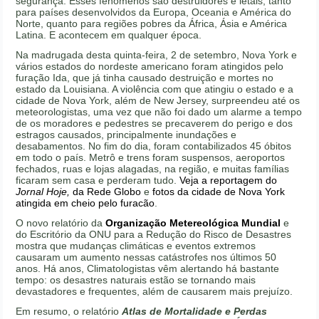
segurança. Esses fenômenos são destruidores e letais, tanto
para países desenvolvidos da Europa, Oceania e América do
Norte, quanto para regiões pobres da África, Ásia e América
Latina. E acontecem em qualquer época.
Na madrugada desta quinta-feira, 2 de setembro, Nova York e
vários estados do nordeste americano foram atingidos pelo
furação Ida, que já tinha causado destruição e mortes no
estado da Louisiana. A violência com que atingiu o estado e a
cidade de Nova York, além de New Jersey, surpreendeu até os
meteorologistas, uma vez que não foi dado um alarme a tempo
de os moradores e pedestres se precaverem do perigo e dos
estragos causados, principalmente inundações e
desabamentos. No fim do dia, foram contabilizados 45 óbitos
em todo o país. Metrô e trens foram suspensos, aeroportos
fechados, ruas e lojas alagadas, na região, e muitas famílias
ficaram sem casa e perderam tudo.
Veja a reportagem do
Jornal Hoje,
da Rede Globo
e
fotos da cidade de Nova York
atingida em cheio pelo furacão
.
O novo relatório da
Organização Metereológica Mundial
e
do Escritório da ONU para a Redução do Risco de Desastres
mostra que mudanças climáticas e eventos extremos
causaram um aumento nessas catástrofes nos últimos 50
anos. Há anos, Climatologistas vêm alertando há bastante
tempo: os desastres naturais estão se tornando mais
devastadores e frequentes, além de causarem mais prejuízo.
Em resumo, o relatório
Atlas de Mortalidade e Perdas