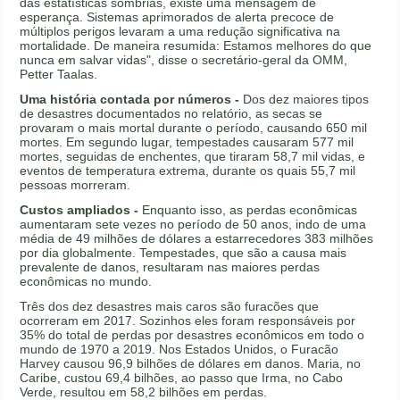
das estatísticas sombrias, existe uma mensagem de
esperança. Sistemas aprimorados de alerta precoce de
múltiplos perigos levaram a uma redução significativa na
mortalidade. De maneira resumida: Estamos melhores do que
nunca em salvar vidas", disse o secretário-geral da OMM,
Petter Taalas.
Uma história contada por números -
Dos dez maiores tipos
de desastres documentados no relatório, as secas se
provaram o mais mortal durante o período, causando 650 mil
mortes. Em segundo lugar, tempestades causaram 577 mil
mortes, seguidas de enchentes, que tiraram 58,7 mil vidas, e
eventos de temperatura extrema, durante os quais 55,7 mil
pessoas morreram.
Custos ampliados -
Enquanto isso, as perdas econômicas
aumentaram sete vezes no período de 50 anos, indo de uma
média de 49 milhões de dólares a estarrecedores 383 milhões
por dia globalmente. Tempestades, que são a causa mais
prevalente de danos, resultaram nas maiores perdas
econômicas no mundo.
Três dos dez desastres mais caros são furacões que
ocorreram em 2017. Sozinhos eles foram responsáveis ​​por
35% do total de perdas por desastres econômicos em todo o
mundo de 1970 a 2019. Nos Estados Unidos, o Furacão
Harvey causou 96,9 bilhões de dólares em danos. Maria, no
Caribe, custou 69,4 bilhões, ao passo que Irma, no Cabo
Verde, resultou em 58,2 bilhões em perdas.