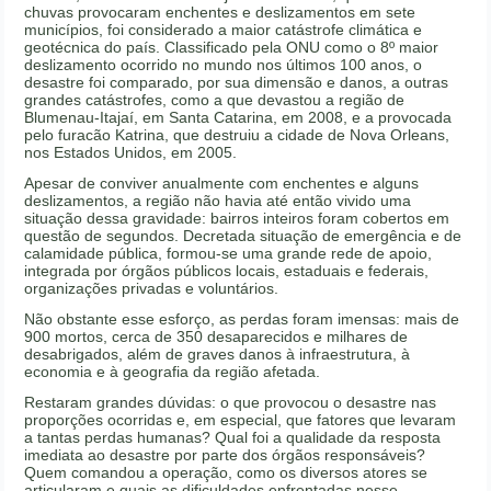
chuvas provocaram enchentes e deslizamentos em sete
municípios, foi considerado a maior catástrofe climática e
geotécnica do país. Classificado pela ONU como o 8º maior
deslizamento ocorrido no mundo nos últimos 100 anos, o
desastre foi comparado, por sua dimensão e danos, a outras
grandes catástrofes, como a que devastou a região de
Blumenau-Itajaí, em Santa Catarina, em 2008, e a provocada
pelo furacão Katrina, que destruiu a cidade de Nova Orleans,
nos Estados Unidos, em 2005.
Apesar de conviver anualmente com enchentes e alguns
deslizamentos, a região não havia até então vivido uma
situação dessa gravidade: bairros inteiros foram cobertos em
questão de segundos. Decretada situação de emergência e de
calamidade pública, formou-se uma grande rede de apoio,
integrada por órgãos públicos locais, estaduais e federais,
organizações privadas e voluntários.
Não obstante esse esforço, as perdas foram imensas: mais de
900 mortos, cerca de 350 desaparecidos e milhares de
desabrigados, além de graves danos à infraestrutura, à
economia e à geografia da região afetada.
Restaram grandes dúvidas: o que provocou o desastre nas
proporções ocorridas e, em especial, que fatores que levaram
a tantas perdas humanas? Qual foi a qualidade da resposta
imediata ao desastre por parte dos órgãos responsáveis?
Quem comandou a operação, como os diversos atores se
articularam e quais as dificuldades enfrentadas nesse