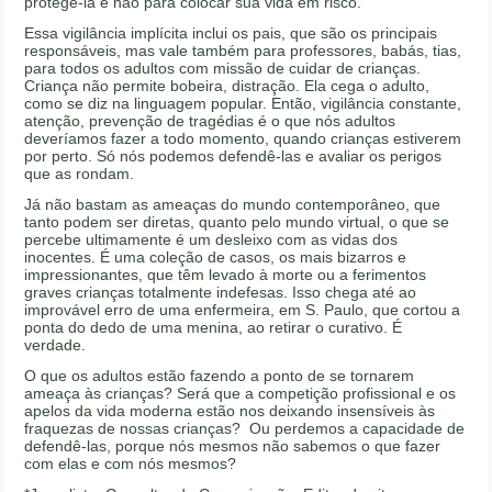
protegê-la e não para colocar sua vida em risco.
Essa vigilância implícita inclui os pais, que são os principais
responsáveis, mas vale também para professores, babás, tias,
para todos os adultos com missão de cuidar de crianças.
Criança não permite bobeira, distração. Ela cega o adulto,
como se diz na linguagem popular. Então, vigilância constante,
atenção, prevenção de tragédias é o que nós adultos
deveríamos fazer a todo momento, quando crianças estiverem
por perto. Só nós podemos defendê-las e avaliar os perigos
que as rondam.
Já não bastam as ameaças do mundo contemporâneo, que
tanto podem ser diretas, quanto pelo mundo virtual, o que se
percebe ultimamente é um desleixo com as vidas dos
inocentes. É uma coleção de casos, os mais bizarros e
impressionantes, que têm levado à morte ou a ferimentos
graves crianças totalmente indefesas. Isso chega até ao
improvável erro de uma enfermeira, em S. Paulo, que cortou a
ponta do dedo de uma menina, ao retirar o curativo. É
verdade.
O que os adultos estão fazendo a ponto de se tornarem
ameaça às crianças? Será que a competição profissional e os
apelos da vida moderna estão nos deixando insensíveis às
fraquezas de nossas crianças? Ou perdemos a capacidade de
defendê-las, porque nós mesmos não sabemos o que fazer
com elas e com nós mesmos?