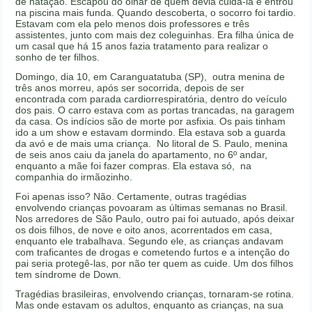
de natação. Escapou do olhar de quem devia cuidá-la e entrou
na piscina mais funda. Quando descoberta, o socorro foi tardio.
Estavam com ela pelo menos dois professores e três
assistentes, junto com mais dez coleguinhas. Era filha única de
um casal que há 15 anos fazia tratamento para realizar o
sonho de ter filhos.
Domingo, dia 10, em Caranguatatuba (SP), outra menina de
três anos morreu, após ser socorrida, depois de ser
encontrada com parada cardiorrespiratória, dentro do veículo
dos pais. O carro estava com as portas trancadas, na garagem
da casa. Os indícios são de morte por asfixia. Os pais tinham
ido a um show e estavam dormindo. Ela estava sob a guarda
da avó e de mais uma criança. No litoral de S. Paulo, menina
de seis anos caiu da janela do apartamento, no 6º andar,
enquanto a mãe foi fazer compras. Ela estava só, na
companhia do irmãozinho.
Foi apenas isso? Não. Certamente, outras tragédias
envolvendo crianças povoaram as últimas semanas no Brasil.
Nos arredores de São Paulo, outro pai foi autuado, após deixar
os dois filhos, de nove e oito anos, acorrentados em casa,
enquanto ele trabalhava. Segundo ele, as crianças andavam
com traficantes de drogas e cometendo furtos e a intenção do
pai seria protegê-las, por não ter quem as cuide. Um dos filhos
tem síndrome de Down.
Tragédias brasileiras, envolvendo crianças, tornaram-se rotina.
Mas onde estavam os adultos, enquanto as crianças, na sua