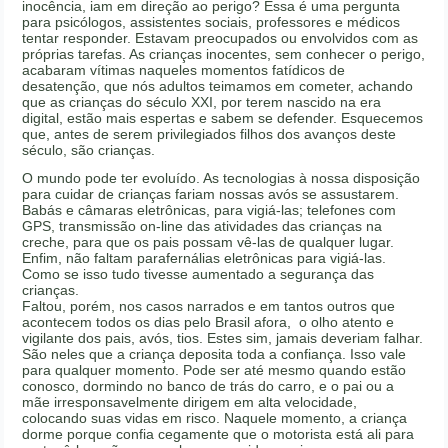
inocência, iam em direção ao perigo? Essa é uma pergunta
para psicólogos, assistentes sociais, professores e médicos
tentar responder. Estavam preocupados ou envolvidos com as
próprias tarefas. As crianças inocentes, sem conhecer o perigo,
acabaram vítimas naqueles momentos fatídicos de
desatenção, que nós adultos teimamos em cometer, achando
que as crianças do século XXI, por terem nascido na era
digital, estão mais espertas e sabem se defender. Esquecemos
que, antes de serem privilegiados filhos dos avanços deste
século, são crianças.
O mundo pode ter evoluído. As tecnologias à nossa disposição
para cuidar de crianças fariam nossas avós se assustarem.
Babás e câmaras eletrônicas, para vigiá-las; telefones com
GPS, transmissão on-line das atividades das crianças na
creche, para que os pais possam vê-las de qualquer lugar.
Enfim, não faltam parafernálias eletrônicas para vigiá-las.
Como se isso tudo tivesse aumentado a segurança das
crianças.
Faltou, porém, nos casos narrados e em tantos outros que
acontecem todos os dias pelo Brasil afora, o olho atento e
vigilante dos pais, avós, tios. Estes sim, jamais deveriam falhar.
São neles que a criança deposita toda a confiança. Isso vale
para qualquer momento. Pode ser até mesmo quando estão
conosco, dormindo no banco de trás do carro, e o pai ou a
mãe irresponsavelmente dirigem em alta velocidade,
colocando suas vidas em risco. Naquele momento, a criança
dorme porque confia cegamente que o motorista está ali para