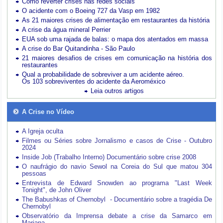
Como reverter crises nas redes sociais
O acidente com o Boeing 727 da Vasp em 1982
As 21 maiores crises de alimentação em restaurantes da história
A crise da água mineral Perrier
EUA sob uma rajada de balas: o mapa dos atentados em massa
A crise do Bar Quitandinha - São Paulo
21 maiores desafios de crises em comunicação na história dos
restaurantes
Qual a probabilidade de sobreviver a um acidente aéreo.
Os 103 sobreviventes do acidente da Aeroméxico
Leia outros artigos
A Crise no Vídeo
A Igreja oculta
Filmes ou Séries sobre Jornalismo e casos de Crise - Outubro
2024
Inside Job (Trabalho Interno) Documentário sobre crise 2008
O naufrágio do navio Sewol na Coreia do Sul que matou 304
pessoas
Entrevista de Edward Snowden ao programa "Last Week
Tonight", de John Oliver
The Babushkas of Chernobyl - Documentário sobre a tragédia De
Chernobyl
Observatório da Imprensa debate a crise da Samarco em
Mariana