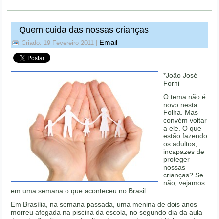
Quem cuida das nossas crianças
Email
Criado: 19 Fevereiro 2011
|
*João José
Forni
O tema não é
novo nesta
Folha. Mas
convém voltar
a ele. O que
estão fazendo
os adultos,
incapazes de
proteger
nossas
crianças? Se
não, vejamos
em uma semana o que aconteceu no Brasil.
Em Brasília, na semana passada, uma menina de dois anos
morreu afogada na piscina da escola, no segundo dia da aula