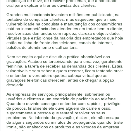
disposição de ouvir, de resolver problemas, até à habilidade
oral para explicar e tirar as dúvidas dos clientes.
Grandes multinacionais investem milhões em publicidade, na
tentativa de conquistar clientes, mas esquecem que a maior
vulnerabilidade na conquista e manutenção dos consumidores
está na incompetência dos atendentes em tratar bem o cliente,
resolver suas demandas com rapidez, clareza e objetividade.
Virtudes que estão longe da maioria dos empregados que hoje
estão na linha de frente dos telefones, canais de internet,
balcões de atendimento e call centers.
Nem se cogita aqui de discutir a prática abominável das
gravações. Acabou se terceirizando para uma voz, geralmente
feminina, a tarefa de receber as demandas dos clientes. Estes,
vulneráveis e sem saber a quem recorrer, ficam tentando ouvir
e entender o verdadeiro quebra cabeça virtual que as
gravações telefônicas oferecem, antes de chegar à opção
desejada.
As empresas de serviços, principalmente, submetem os
usuários e clientes a um exercício de paciência ao telefone.
Quando o ouvinte consegue entender com rapidez, privilégio
de poucos, finalmente ele ouve alguém de carne e osso,
supostamente a pessoa que tentará resolver os seus
problemas. No labirinto da gravação, é claro, ele não escapa
de alguns segundos ou minutos de propaganda, quando, triste
ironia, são enaltecidos os produtos e as virtudes da empresa