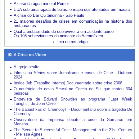
A crise da água mineral Perrier
EUA sob uma rajada de balas: o mapa dos atentados em massa
A crise do Bar Quitandinha - São Paulo
21 maiores desafios de crises em comunicação na história dos
restaurantes
Qual a probabilidade de sobreviver a um acidente aéreo.
Os 103 sobreviventes do acidente da Aeroméxico
Leia outros artigos
A Crise no Vídeo
A Igreja oculta
Filmes ou Séries sobre Jornalismo e casos de Crise - Outubro
2024
Inside Job (Trabalho Interno) Documentário sobre crise 2008
O naufrágio do navio Sewol na Coreia do Sul que matou 304
pessoas
Entrevista de Edward Snowden ao programa "Last Week
Tonight", de John Oliver
The Babushkas of Chernobyl - Documentário sobre a tragédia De
Chernobyl
Observatório da Imprensa debate a crise da Samarco em
Mariana
The Secret to Successful Crisis Management in the 21st Century
- Melissa Agnes