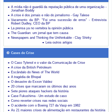
A mídia não é guardiã da reputação pública de uma organização -
Jonathan Boddy
A crise é dos jornais e não do jornalismo - Gay Talese
Vazamento da BP: "Foi uma sucessão de erros" - Entrevista
Robert Dudley, CEO da BP
La prensa ya no vertebra la opinión pública
The Guardian: um jornal que tem causa
Newspapers and Thinking the Unthinkable - Clay Shirky
Leia outros artigos
Cases de Crise
O Caso Tylenol e o valor da Comunicação de Crise
A crise da British Petroleum
Escândalo do News of The World
A tragédia de Bhopal
O desastre do Exxon Valdez
20 crises que marcaram os últimos dez anos
Sete piores ataques hackers da história
Case Fukushima - Um estudo de caso
Como reverter crises nas redes sociais
O acidente com o Boeing 727 da Vasp em 1982
As 21 maiores crises de alimentação em restaurantes da história