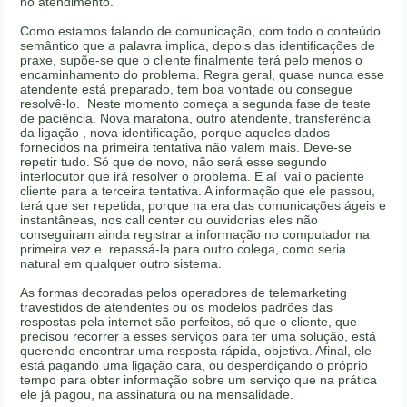
no atendimento.
Como estamos falando de comunicação, com todo o conteúdo
semântico que a palavra implica, depois das identificações de
praxe, supõe-se que o cliente finalmente terá pelo menos o
encaminhamento do problema. Regra geral, quase nunca esse
atendente está preparado, tem boa vontade ou consegue
resolvê-lo. Neste momento começa a segunda fase de teste
de paciência. Nova maratona, outro atendente, transferência
da ligação , nova identificação, porque aqueles dados
fornecidos na primeira tentativa não valem mais. Deve-se
repetir tudo. Só que de novo, não será esse segundo
interlocutor que irá resolver o problema. E aí vai o paciente
cliente para a terceira tentativa. A informação que ele passou,
terá que ser repetida, porque na era das comunicações ágeis e
instantâneas, nos call center ou ouvidorias eles não
conseguiram ainda registrar a informação no computador na
primeira vez e repassá-la para outro colega, como seria
natural em qualquer outro sistema.
As formas decoradas pelos operadores de telemarketing
travestidos de atendentes ou os modelos padrões das
respostas pela internet são perfeitos, só que o cliente, que
precisou recorrer a esses serviços para ter uma solução, está
querendo encontrar uma resposta rápida, objetiva. Afinal, ele
está pagando uma ligação cara, ou desperdiçando o próprio
tempo para obter informação sobre um serviço que na prática
ele já pagou, na assinatura ou na mensalidade.