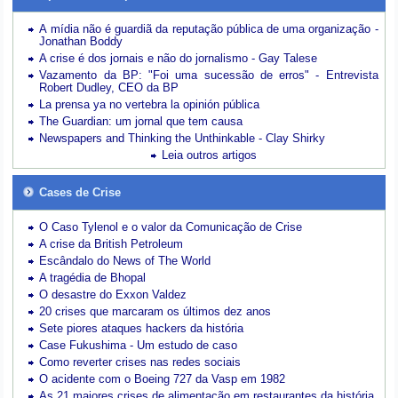
A mídia não é guardiã da reputação pública de uma organização -
Jonathan Boddy
A crise é dos jornais e não do jornalismo - Gay Talese
Vazamento da BP: "Foi uma sucessão de erros" - Entrevista
Robert Dudley, CEO da BP
La prensa ya no vertebra la opinión pública
The Guardian: um jornal que tem causa
Newspapers and Thinking the Unthinkable - Clay Shirky
Leia outros artigos
Cases de Crise
O Caso Tylenol e o valor da Comunicação de Crise
A crise da British Petroleum
Escândalo do News of The World
A tragédia de Bhopal
O desastre do Exxon Valdez
20 crises que marcaram os últimos dez anos
Sete piores ataques hackers da história
Case Fukushima - Um estudo de caso
Como reverter crises nas redes sociais
O acidente com o Boeing 727 da Vasp em 1982
As 21 maiores crises de alimentação em restaurantes da história