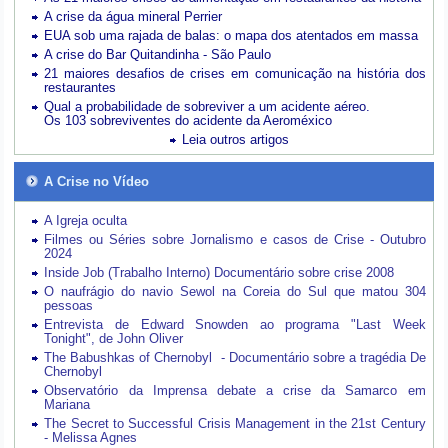
A crise da água mineral Perrier
EUA sob uma rajada de balas: o mapa dos atentados em massa
A crise do Bar Quitandinha - São Paulo
21 maiores desafios de crises em comunicação na história dos
restaurantes
Qual a probabilidade de sobreviver a um acidente aéreo.
Os 103 sobreviventes do acidente da Aeroméxico
Leia outros artigos
A Crise no Vídeo
A Igreja oculta
Filmes ou Séries sobre Jornalismo e casos de Crise - Outubro
2024
Inside Job (Trabalho Interno) Documentário sobre crise 2008
O naufrágio do navio Sewol na Coreia do Sul que matou 304
pessoas
Entrevista de Edward Snowden ao programa "Last Week
Tonight", de John Oliver
The Babushkas of Chernobyl - Documentário sobre a tragédia De
Chernobyl
Observatório da Imprensa debate a crise da Samarco em
Mariana
The Secret to Successful Crisis Management in the 21st Century
- Melissa Agnes