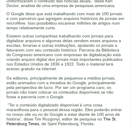
uniformizaram o conteúdo das notícias atuais,” disse Ken
Doctor, analista de uma empresa de pesquisas americana.
O Google disse que está trabalhando com mais de 100 jornais
e com parceiros que agregam arquivos históricos de jornais em
microfilme. Isso possibilitou escanear milhões de artigos num
tempo relativamente curto.
Existem outras companhias trabalhando com jornais para
digitalizar arquivos e algumas delas vendem esses arquivos a
escolas, livrarias e outras instituições, ajudando os jornais a
faturarem com seu conteúdo histórico. Parceria da Biblioteca
do Congresso americano com empresas de digitalização está
criando arquivo digital dos jornais mais importantes publicados
nos Estados Unidos de 1836 a 1922. Todo o material terá
acesso gratuito na internet.
Os editores, principalmente de pequenos e médios jornais,
estão animados com a iniciativa do Google, principalmente
pela perspectiva de lucro. Por ser um programa caro, os
jornais não iriam colocar os conteúdos disponíveis se não
fosse a parceria com o Google.
“Ter o conteúdo digitalizado disponível é uma coisa
maravilhosa para o pessoal dessa região. Eles poderão entrar
no nosso site ou no do Google e estar diante de 100 anos de
história”, disse Tim Rozgonyi, editor de pesquisa no
The St.
Petersburg Times
, de Saint Petersburg, Florida.