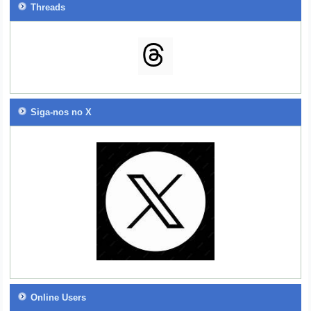
Threads
Siga-nos no X
Online Users