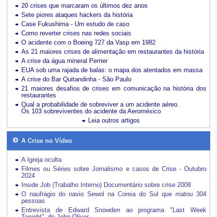
20 crises que marcaram os últimos dez anos
Sete piores ataques hackers da história
Case Fukushima - Um estudo de caso
Como reverter crises nas redes sociais
O acidente com o Boeing 727 da Vasp em 1982
As 21 maiores crises de alimentação em restaurantes da história
A crise da água mineral Perrier
EUA sob uma rajada de balas: o mapa dos atentados em massa
A crise do Bar Quitandinha - São Paulo
21 maiores desafios de crises em comunicação na história dos
restaurantes
Qual a probabilidade de sobreviver a um acidente aéreo.
Os 103 sobreviventes do acidente da Aeroméxico
Leia outros artigos
A Crise no Vídeo
A Igreja oculta
Filmes ou Séries sobre Jornalismo e casos de Crise - Outubro
2024
Inside Job (Trabalho Interno) Documentário sobre crise 2008
O naufrágio do navio Sewol na Coreia do Sul que matou 304
pessoas
Entrevista de Edward Snowden ao programa "Last Week
Tonight", de John Oliver