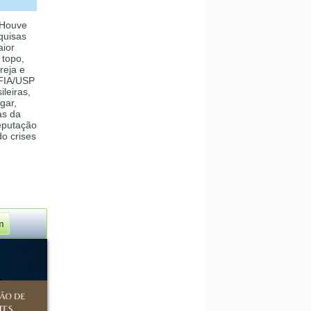
 Houve
quisas
aior
 topo,
reja e
 FIA/USP
ileiras,
gar,
as da
eputação
o crises
m