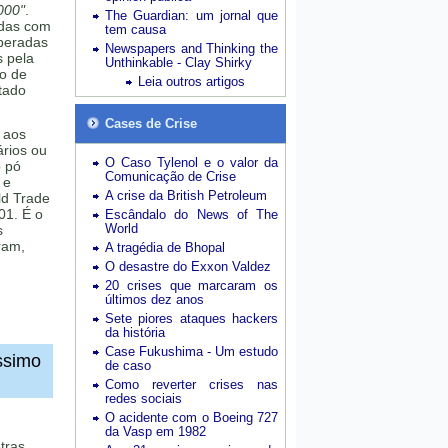
000"
.
The Guardian: um jornal que
adas com
tem causa
iberadas
Newspapers and Thinking the
 pela
Unthinkable - Clay Shirky
 o de
Leia outros artigos
ntado
Cases de Crise
 aos
ários ou
O Caso Tylenol e o valor da
o pó
Comunicação de Crise
 e
A crise da British Petroleum
ld Trade
01. É o
Escândalo do News of The
World
s
ram,
A tragédia de Bhopal
O desastre do Exxon Valdez
20 crises que marcaram os
últimos dez anos
Sete piores ataques hackers
da história
Case Fukushima - Um estudo
ssimo
de caso
Como reverter crises nas
redes sociais
O acidente com o Boeing 727
da Vasp em 1982
tras