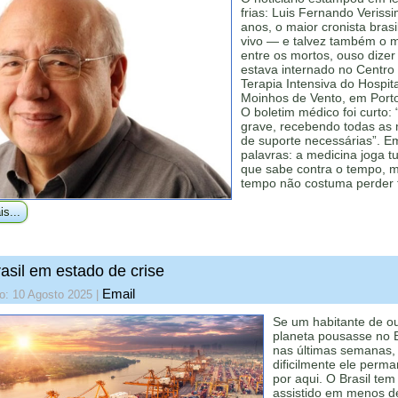
frias: Luis Fernando Veriss
anos, o maior cronista brasi
vivo — e talvez também o m
entre os mortos, ouso dize
estava internado no Centro
Terapia Intensiva do Hospita
Moinhos de Vento, em Porto
O boletim médico foi curto:
grave, recebendo todas as
de suporte necessárias”. E
palavras: a medicina joga t
que sabe contra o tempo, 
tempo não costuma perder
is...
asil em estado de crise
Email
o: 10 Agosto 2025
|
Se um habitante de ou
planeta pousasse no B
nas últimas semanas,
dificilmente ele perm
por aqui. O Brasil tem
assistido em menos 