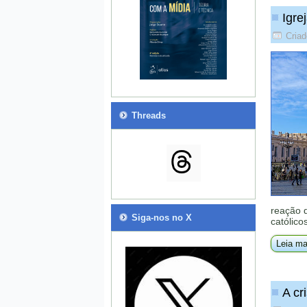
Igre
Criad
Threads
reação d
Siga-nos no X
católico
Leia ma
A cr