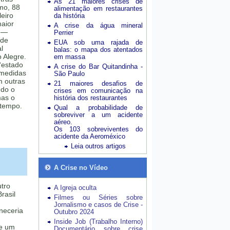
As 21 maiores crises de
imo, 88
alimentação em restaurantes
leiro
da história
aior
A crise da água mineral
r —
Perrier
 de
EUA sob uma rajada de
l
balas: o mapa dos atentados
 Alegre.
em massa
 “estado
A crise do Bar Quitandinha -
 medidas
São Paulo
m outras
21 maiores desafios de
udo o
crises em comunicação na
mas o
história dos restaurantes
 tempo.
Qual a probabilidade de
sobreviver a um acidente
aéreo.
Os 103 sobreviventes do
acidente da Aeroméxico
Leia outros artigos
A Crise no Vídeo
tro
A Igreja oculta
rasil
Filmes ou Séries sobre
Jornalismo e casos de Crise -
aneceria
Outubro 2024
Inside Job (Trabalho Interno)
de um
Documentário sobre crise