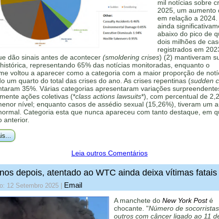
mil notícias sobre c
2025, um aumento
em relação a 2024.
ainda significativa
abaixo do pico de 
dois milhões de ca
registrados em 202
ue dão sinais antes de acontecer
(smoldering crises
) (2) mantiveram s
histórica, representando 65% das notícias monitoradas, enquanto o
me voltou a aparecer como a categoria com a maior proporção de notí
 um quarto do total das crises do ano. As crises repentinas (
sudden cr
ntaram 35%. Várias categorias apresentaram variações surpreendente
mente ações coletivas (*
class actions lawsuits
*), com percentual de 2,
menor nível; enquanto casos de assédio sexual (15,26%), tiveram um 
 normal. Categoria esta que nunca apareceu com tanto destaque, em q
o anterior.
is...
Leia outros Comentários
nos depois, atentado ao WTC ainda deixa vítimas fatais
Email
do: 12 Setembro 2025
|
A manchete do
New York Post
é
chocante. "
Número de socorristas
outros com câncer ligado ao 11 d