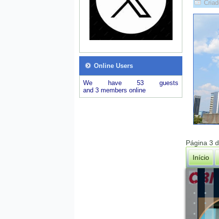
Criad
Online Users
We have 53 guests
and 3 members online
Página 3 
Início