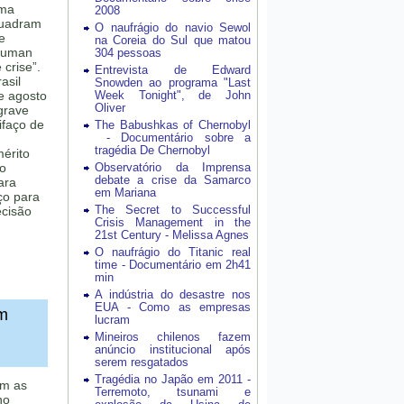
ema
2008
quadram
O naufrágio do navio Sewol
e
na Coreia do Sul que matou
auman
304 pessoas
crise”.
Entrevista de Edward
asil
Snowden ao programa "Last
e agosto
Week Tonight", de John
Oliver
grave
ifaço de
The Babushkas of Chernobyl
- Documentário sobre a
tragédia De Chernobyl
mérito
ao
Observatório da Imprensa
debate a crise da Samarco
ara
em Mariana
ço para
The Secret to Successful
ecisão
Crisis Management in the
21st Century - Melissa Agnes
O naufrágio do Titanic real
time - Documentário em 2h41
min
A indústria do desastre nos
EUA - Como as empresas
em
lucram
Mineiros chilenos fazem
anúncio institucional após
serem resgatados
Tragédia no Japão em 2011 -
am as
Terremoto, tsunami e
no