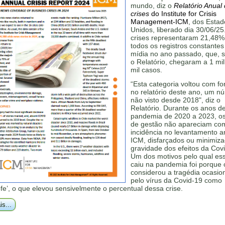
mundo, diz o
Relatório Anual
crises
do Institute for Crisis
Management-ICM
, dos Estad
Unidos, liberado dia 30/06/25
crises representaram 21,48%
todos os registros constantes
mídia no ano passado, que, 
o Relatório, chegaram a 1 mi
mil casos.
“Esta categoria voltou com for
no relatório deste ano, um n
não visto desde 2018", diz o
Relatório. Durante os anos d
pandemia de 2020 a 2023, os
de gestão não apareciam com
incidência no levantamento a
ICM, disfarçados ou minimiza
gravidade dos efeitos da Cov
Um dos motivos pelo qual ess
caiu na pandemia foi porque
considerou a tragédia ocasi
pelo vírus da Covid-19 como
ofe’, o que elevou sensivelmente o percentual dessa crise.
is...