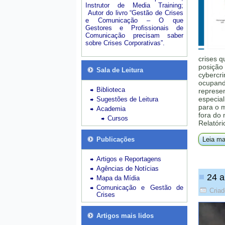
Instrutor de Media Training;
Autor do livro “Gestão de Crises
e Comunicação – O que
Gestores e Profissionais de
Comunicação precisam saber
sobre Crises Corporativas”.
crises q
posição 
Sala de Leitura
cybercri
ocupando
Biblioteca
represe
especial
Sugestões de Leitura
para o 
Academia
fora do
Cursos
Relatóri
Publicações
Leia ma
Artigos e Reportagens
Agências de Notícias
24 a
Mapa da Mídia
Comunicação e Gestão de
Cria
Crises
Artigos mais lidos