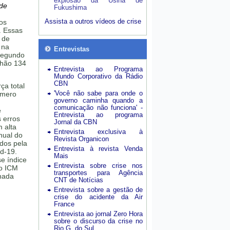
explosão da Usina de
 de
Fukushima
Assista a outros vídeos de crise
os
. Essas
 de
 na
Entrevistas
segundo
lhão 134
Entrevista ao Programa
Mundo Corporativo da Rádio
CBN
ça total
'Você não sabe para onde o
úmero
governo caminha quando a
comunicação não funciona' -
e
Entrevista ao programa
 erros
Jornal da CBN
 alta
Entrevista exclusiva à
nual do
Revista Organicon
dos pela
Entrevista à revista Venda
id-19.
Mais
e índice
Entrevista sobre crise nos
 o ICM
transportes para Agência
onada
CNT de Notícias
Entrevista sobre a gestão de
crise do acidente da Air
France
Entrevista ao jornal Zero Hora
sobre o discurso da crise no
Rio G. do Sul