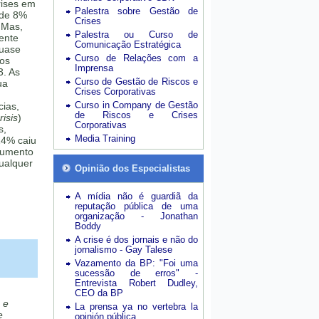
rises em
Palestra sobre Gestão de
 de 8%
Crises
 Mas,
Palestra ou Curso de
mente
Comunicação Estratégica
quase
Curso de Relações com a
sos
Imprensa
3. As
Curso de Gestão de Riscos e
ua
Crises Corporativas
Curso in Company de Gestão
cias,
de Riscos e Crises
isis
)
Corporativas
s,
Media Training
24% caiu
aumento
ualquer
Opinião dos Especialistas
A mídia não é guardiã da
reputação pública de uma
organização - Jonathan
Boddy
A crise é dos jornais e não do
jornalismo - Gay Talese
Vazamento da BP: "Foi uma
sucessão de erros" -
Entrevista Robert Dudley,
CEO da BP
 e
La prensa ya no vertebra la
e
opinión pública