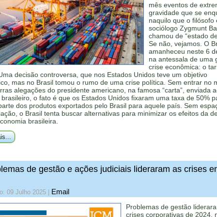
mês eventos de extr
gravidade que se en
naquilo que o filósofo 
sociólogo Zygmunt B
chamou de “estado de 
Se não, vejamos. O Br
amanheceu neste 6 d
na antessala de uma 
crise econômica: o tar
Uma decisão controversa, que nos Estados Unidos teve um objetivo
o, mas no Brasil tomou o rumo de uma crise política. Sem entrar no 
rras alegações do presidente americano, na famosa “carta”, enviada 
brasileiro, o fato é que os Estados Unidos fixaram uma taxa de 50% p
parte dos produtos exportados pelo Brasil para aquele país. Sem espa
ação, o Brasil tenta buscar alternativas para minimizar os efeitos da d
conomia brasileira.
is...
lemas de gestão e ações judiciais lideraram as crises 
Email
o: 09 Julho 2025
|
Problemas de gestão liderar
crises corporativas de 2024, 