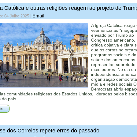
ja Católica e outras religiões reagem ao projeto de Trum
Email
o: 04 Julho 2025
|
A Igreja Católica reage
veemência ao “megapa
enviado por Trump ao
Congresso americano,
crítica objetiva e clara 
que os cortes no orça
programas sociais e da
saúde dos americanos 
representar, sobretudo
mais pobres. No dia da
independência america
organização democrata
mídia e redes sociais 
Democrats abriu espaç
as comunidades religiosas dos Estados Unidos, lideradas pelos bispo
s do país.
is...
ise dos Correios repete erros do passado