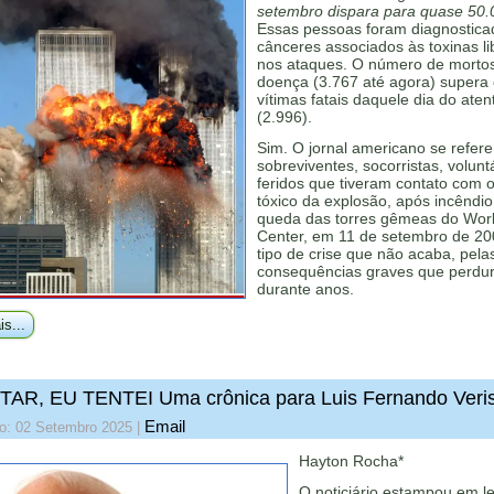
setembro dispara para quase 50.
Essas pessoas foram diagnostic
cânceres associados às toxinas l
nos ataques. O número de mortos
doença (3.767 até agora) supera
vítimas fatais daquele dia do ate
(2.996).
Sim. O jornal americano se refere
sobreviventes, socorristas, volunt
feridos que tiveram contato com 
tóxico da explosão, após incêndio
queda das torres gêmeas do Wor
Center, em 11 de setembro de 20
tipo de crise que não acaba, pela
consequências graves que perdu
durante anos.
is...
TAR, EU TENTEI Uma crônica para Luis Fernando Veri
Email
do: 02 Setembro 2025
|
Hayton Rocha*
O noticiário estampou em le