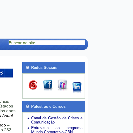
Redes Sociais
risis
stados
Palestras e Cursos
ios anos
o Anual
Canal de Gestão de Crises e
s
Comunicação
ndo
–
Entrevista ao programa
hão 232
Mundo Corporativo-CBN