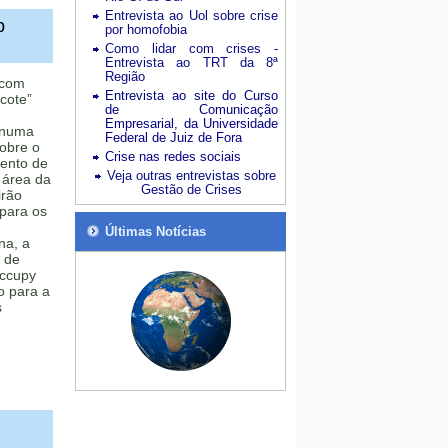
Entrevista ao Uol sobre crise
p
por homofobia
Como lidar com crises -
Entrevista ao TRT da 8ª
Região
 com
Entrevista ao site do Curso
cote”
de Comunicação
Empresarial, da Universidade
 numa
Federal de Juiz de Fora
sobre o
Crise nas redes sociais
mento de
Veja outras entrevistas sobre
 área da
Gestão de Crises
irão
 para os
Últimas Notícias
na, a
 de
Occupy
o para a
s