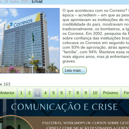
Email
o: 19 Junho 2025
|
O que aconteceu com os Correios?
época – acreditem – em que as pes
que apontavam as instituições de m
credibilidade do país, mostravam no
tradicionalmente, os bombeiros, a Ig
os Correios. Em 2002, pesquisa da
sobre confiança das instituições bras
colocava os Correios em segundo lu
com 93% de aprovação, atrás apen
“família”, com 94%. Manteve essa r
mais alguns anos, mas já enfrentand
graves.
Leia mais...
de 163
Anterior
1
2
3
4
5
6
7
8
9
10
Próximo
Fi