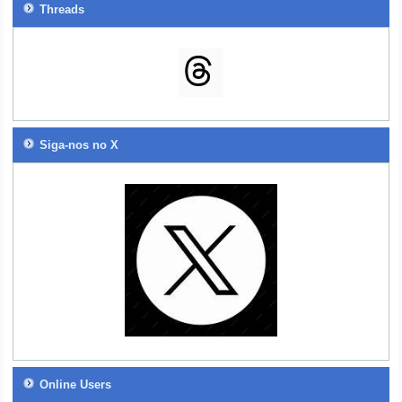
Threads
Siga-nos no X
Online Users