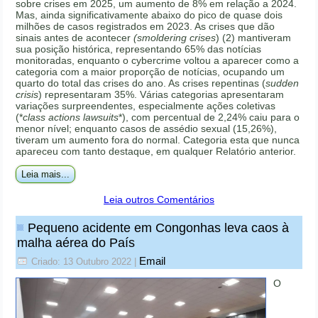
sobre crises em 2025, um aumento de 8% em relação a 2024.
Mas, ainda significativamente abaixo do pico de quase dois
milhões de casos registrados em 2023. As crises que dão
sinais antes de acontecer
(smoldering crises
) (2) mantiveram
sua posição histórica, representando 65% das notícias
monitoradas, enquanto o cybercrime voltou a aparecer como a
categoria com a maior proporção de notícias, ocupando um
quarto do total das crises do ano. As crises repentinas (
sudden
crisis
) representaram 35%. Várias categorias apresentaram
variações surpreendentes, especialmente ações coletivas
(*
class actions lawsuits
*), com percentual de 2,24% caiu para o
menor nível; enquanto casos de assédio sexual (15,26%),
tiveram um aumento fora do normal. Categoria esta que nunca
apareceu com tanto destaque, em qualquer Relatório anterior.
Leia mais...
Leia outros Comentários
Pequeno acidente em Congonhas leva caos à
malha aérea do País
Email
Criado: 13 Outubro 2022
|
O