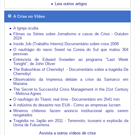
Leia outros artigos
A Crise no Vídeo
A Igreja oculta
Filmes ou Séries sobre Jornalismo e casos de Crise - Outubro
2024
Inside Job (Trabalho Interno) Documentário sobre crise 2008
O naufrágio do navio Sewol na Coreia do Sul que matou 304
pessoas
Entrevista de Edward Snowden ao programa "Last Week
Tonight", de John Oliver
The Babushkas of Chernobyl - Documentário sobre a tragédia De
Chernobyl
Observatório da Imprensa debate a crise da Samarco em
Mariana
The Secret to Successful Crisis Management in the 21st Century
- Melissa Agnes
O naufrágio do Titanic real time - Documentário em 2h41 min
A indústria do desastre nos EUA - Como as empresas lucram
Mineiros chilenos fazem anúncio institucional após serem
resgatados
Tragédia no Japão em 2011 - Terremoto, tsunami e explosão da
Usina de Fukushima
Assista a outros vídeos de crise