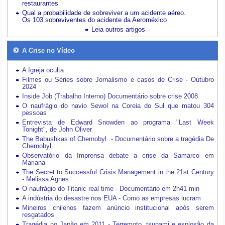
restaurantes
Qual a probabilidade de sobreviver a um acidente aéreo.
Os 103 sobreviventes do acidente da Aeroméxico
Leia outros artigos
A Crise no Vídeo
A Igreja oculta
Filmes ou Séries sobre Jornalismo e casos de Crise - Outubro
2024
Inside Job (Trabalho Interno) Documentário sobre crise 2008
O naufrágio do navio Sewol na Coreia do Sul que matou 304
pessoas
Entrevista de Edward Snowden ao programa "Last Week
Tonight", de John Oliver
The Babushkas of Chernobyl - Documentário sobre a tragédia De
Chernobyl
Observatório da Imprensa debate a crise da Samarco em
Mariana
The Secret to Successful Crisis Management in the 21st Century
- Melissa Agnes
O naufrágio do Titanic real time - Documentário em 2h41 min
A indústria do desastre nos EUA - Como as empresas lucram
Mineiros chilenos fazem anúncio institucional após serem
resgatados
Tragédia no Japão em 2011 - Terremoto, tsunami e explosão da