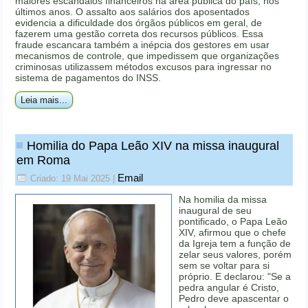
maiores escândalos financeiros na área pública do país, nos
últimos anos. O assalto aos salários dos aposentados
evidencia a dificuldade dos órgãos públicos em geral, de
fazerem uma gestão correta dos recursos públicos. Essa
fraude escancara também a inépcia dos gestores em usar
mecanismos de controle, que impedissem que organizações
criminosas utilizassem métodos excusos para ingressar no
sistema de pagamentos do INSS.
Leia mais...
Homilia do Papa Leão XIV na missa inaugural
em Roma
Email
Criado: 19 Mai 2025
|
Na homilia da missa
inaugural de seu
pontificado, o Papa Leão
XIV, afirmou que o chefe
da Igreja tem a função de
zelar seus valores, porém
sem se voltar para si
próprio. E declarou: "Se a
pedra angular é Cristo,
Pedro deve apascentar o