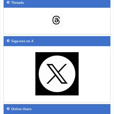
Threads
Siga-nos no X
Online Users