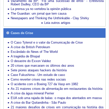
Vazamento da BP: "Foi uma sucessão de erros" - Entrevista
Robert Dudley, CEO da BP
La prensa ya no vertebra la opinión pública
The Guardian: um jornal que tem causa
Newspapers and Thinking the Unthinkable - Clay Shirky
Leia outros artigos
Cases de Crise
O Caso Tylenol e o valor da Comunicação de Crise
A crise da British Petroleum
Escândalo do News of The World
A tragédia de Bhopal
O desastre do Exxon Valdez
20 crises que marcaram os últimos dez anos
Sete piores ataques hackers da história
Case Fukushima - Um estudo de caso
Como reverter crises nas redes sociais
O acidente com o Boeing 727 da Vasp em 1982
As 21 maiores crises de alimentação em restaurantes da história
A crise da água mineral Perrier
EUA sob uma rajada de balas: o mapa dos atentados em massa
A crise do Bar Quitandinha - São Paulo
21 maiores desafios de crises em comunicação na história dos