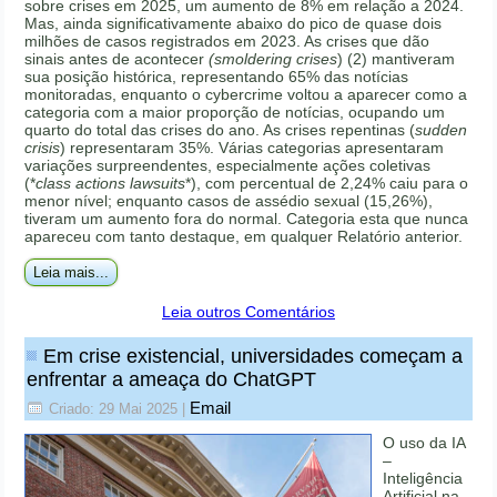
sobre crises em 2025, um aumento de 8% em relação a 2024.
Mas, ainda significativamente abaixo do pico de quase dois
milhões de casos registrados em 2023. As crises que dão
sinais antes de acontecer
(smoldering crises
) (2) mantiveram
sua posição histórica, representando 65% das notícias
monitoradas, enquanto o cybercrime voltou a aparecer como a
categoria com a maior proporção de notícias, ocupando um
quarto do total das crises do ano. As crises repentinas (
sudden
crisis
) representaram 35%. Várias categorias apresentaram
variações surpreendentes, especialmente ações coletivas
(*
class actions lawsuits
*), com percentual de 2,24% caiu para o
menor nível; enquanto casos de assédio sexual (15,26%),
tiveram um aumento fora do normal. Categoria esta que nunca
apareceu com tanto destaque, em qualquer Relatório anterior.
Leia mais...
Leia outros Comentários
Em crise existencial, universidades começam a
enfrentar a ameaça do ChatGPT
Email
Criado: 29 Mai 2025
|
O uso da IA
–
Inteligência
Artificial na