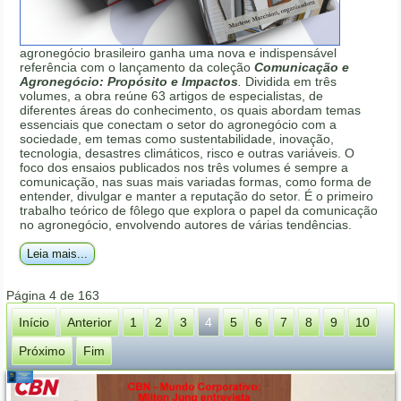
agronegócio brasileiro ganha uma nova e indispensável
referência com o lançamento da coleção
Comunicação e
Agronegócio: Propósito e Impactos
.
Dividida em três
volumes, a obra reúne 63 artigos de especialistas, de
diferentes áreas do conhecimento, os quais abordam temas
essenciais que conectam o setor do agronegócio com a
sociedade, em temas como sustentabilidade, inovação,
tecnologia, desastres climáticos, risco e outras variáveis. O
foco dos ensaios publicados nos três volumes é sempre a
comunicação, nas suas mais variadas formas, como forma de
entender, divulgar e manter a reputação do setor. É o primeiro
trabalho teórico de fôlego que explora o papel da comunicação
no agronegócio, envolvendo autores de várias tendências.
Leia mais...
Página 4 de 163
Início
Anterior
1
2
3
4
5
6
7
8
9
10
Próximo
Fim