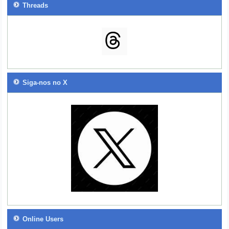
Threads
Siga-nos no X
Online Users