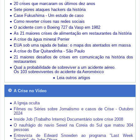
20 crises que marcaram os últimos dez anos
Sete piores ataques hackers da história
Case Fukushima - Um estudo de caso
Como reverter crises nas redes sociais
O acidente com o Boeing 727 da Vasp em 1982
As 21 maiores crises de alimentação em restaurantes da história
A crise da água mineral Perrier
EUA sob uma rajada de balas: o mapa dos atentados em massa
A crise do Bar Quitandinha - São Paulo
21 maiores desafios de crises em comunicação na história dos
restaurantes
Qual a probabilidade de sobreviver a um acidente aéreo.
Os 103 sobreviventes do acidente da Aeroméxico
Leia outros artigos
A Crise no Vídeo
A Igreja oculta
Filmes ou Séries sobre Jornalismo e casos de Crise - Outubro
2024
Inside Job (Trabalho Interno) Documentário sobre crise 2008
O naufrágio do navio Sewol na Coreia do Sul que matou 304
pessoas
Entrevista de Edward Snowden ao programa "Last Week
Tonight", de John Oliver