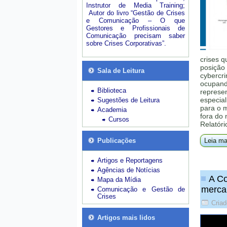
Instrutor de Media Training;
Autor do livro “Gestão de Crises
e Comunicação – O que
Gestores e Profissionais de
Comunicação precisam saber
sobre Crises Corporativas”.
crises q
posição 
Sala de Leitura
cybercri
ocupando
Biblioteca
represe
especial
Sugestões de Leitura
para o 
Academia
fora do
Cursos
Relatóri
Publicações
Leia ma
Artigos e Reportagens
Agências de Notícias
A Co
Mapa da Mídia
merca
Comunicação e Gestão de
Crises
Criad
Artigos mais lidos