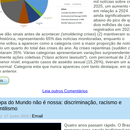
mil notícias sobre c
2025, um aumento
em relação a 2024.
ainda significativa
abaixo do pico de 
dois milhões de ca
registrados em 202
ue dão sinais antes de acontecer
(smoldering crises
) (2) mantiveram s
histórica, representando 65% das notícias monitoradas, enquanto o
me voltou a aparecer como a categoria com a maior proporção de notí
 um quarto do total das crises do ano. As crises repentinas (
sudden cr
ntaram 35%. Várias categorias apresentaram variações surpreendente
mente ações coletivas (*
class actions lawsuits
*), com percentual de 2,
menor nível; enquanto casos de assédio sexual (15,26%), tiveram um 
 normal. Categoria esta que nunca apareceu com tanto destaque, em q
o anterior.
is...
Leia outros Comentários
pa do Mundo não é nossa: discriminação, racismo e
ntilismo
Email
o: 17 Junho 2026
|
Quatro anos passam rápido. O Bras
preparou para aquele tradicional p