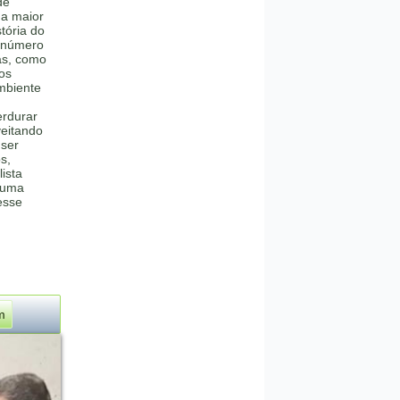
de
 a maior
stória do
o número
as, como
tos
mbiente
erdurar
veitando
 ser
s,
ista
 uma
esse
m