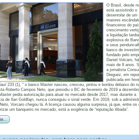
O Brasil, desde 
está assistindo o
desenrolar de um
maiores escândal
financeiros do paí
crescimento verti
a liquidação tardia
explosiva do Ban
e seus pendurical
banco de investi
fundado pelo empr
Daniel Volcaro, h
mais de 8 anos. 
a jornalista Consu
Dieguez, em repo
publicada em feve
iauí
233 (1), “ o banco Master nasceu, cresceu, pintou e bordou debaixo do n
ta Roberto Campos Neto, que presidiu o BC de fevereiro de 2019 a dezembr
Master pedia autorização para atuar no mercado desde 2017, mas durante a
cia de Ilan Goldfajn, nunca conseguiu o sinal verde. Em 2019, sob a administ
eto, Vorcaro chegou lá. A licença causou alguma surpresa, já que, entre os c
rizar um banqueiro no mercado, está a exigência de “reputação ilibada”.
is...