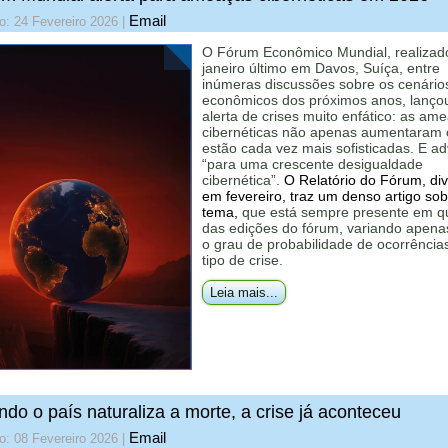
Email
o: 24 Fevereiro 2026
|
O Fórum Econômico Mundial, realiza
janeiro último em Davos, Suíça, entre
inúmeras discussões sobre os cenário
econômicos dos próximos anos, lanço
alerta de crises muito enfático: as am
cibernéticas não apenas aumentaram
estão cada vez mais sofisticadas. E ad
“para uma crescente desigualdade
cibernética”.
O Relatório do Fórum, di
em fevereiro, traz um denso artigo sob
tema,
que está sempre presente em q
das edições do fórum, variando apena
o grau de probabilidade de ocorrência
tipo de crise.
Leia mais...
do o país naturaliza a morte, a crise já aconteceu
Email
o: 08 Fevereiro 2026
|