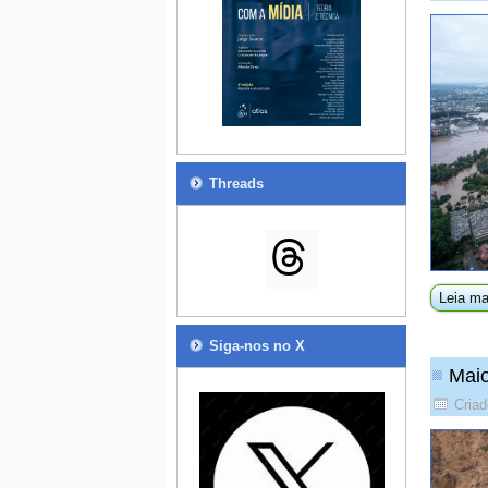
Threads
Leia ma
Siga-nos no X
Maio
Criad