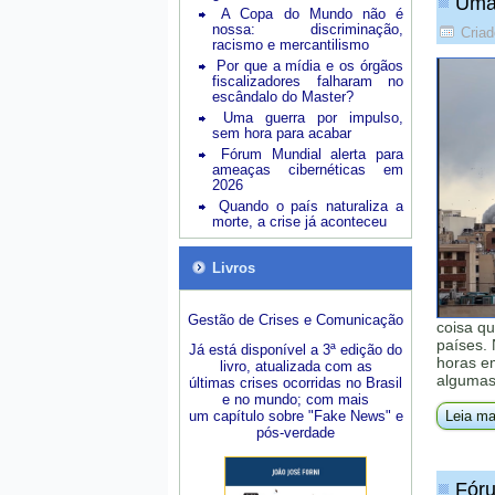
Uma 
A Copa do Mundo não é
nossa: discriminação,
Cria
racismo e mercantilismo
Por que a mídia e os órgãos
fiscalizadores falharam no
escândalo do Master?
Uma guerra por impulso,
sem hora para acabar
Fórum Mundial alerta para
ameaças cibernéticas em
2026
Quando o país naturaliza a
morte, a crise já aconteceu
Livros
Gestão de Crises e Comunicação
coisa q
países. 
Já está disponível a 3ª edição do
horas em
livro, atualizada com as
algumas 
últimas crises ocorridas no Brasil
e no mundo; com mais
um capítulo sobre "Fake News" e
Leia ma
pós-verdade
Fóru