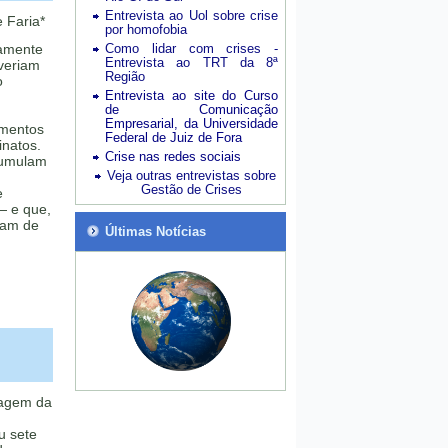
Entrevista ao Uol sobre crise
 Faria*
por homofobia
iamente
Como lidar com crises -
Entrevista ao TRT da 8ª
veriam
Região
o
Entrevista ao site do Curso
de Comunicação
Empresarial, da Universidade
imentos
Federal de Juiz de Fora
inatos.
Crise nas redes sociais
cumulam
Veja outras entrevistas sobre
Gestão de Crises
e
 — e que,
xam de
Últimas Notícias
ragem da
u sete