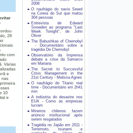
2008
O naufrágio do navio Sewol
na Coreia do Sul que matou
304 pessoas
vitar
s
Entrevista de Edward
Snowden ao programa "Last
cordou
Week Tonight", de John
do, 28
Oliver
as
The Babushkas of Chernobyl
cionais
- Documentário sobre a
tragédia De Chernobyl
s
unto com
Observatório da Imprensa
iado
debate a crise da Samarco
em Mariana
ã. Várias
alizadas
The Secret to Successful
Crisis Management in the
erã e
21st Century - Melissa Agnes
, nas
 primeira
O naufrágio do Titanic real
time - Documentário em 2h41
esses
min
e 10
A indústria do desastre nos
tal e
EUA - Como as empresas
lucram
Mineiros chilenos fazem
anúncio institucional após
serem resgatados
Tragédia no Japão em 2011 -
Terremoto, tsunami e