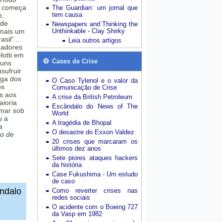
e começa
The Guardian: um jornal que
tem causa
e,
 de
Newspapers and Thinking the
 mais um
Unthinkable - Clay Shirky
sil”...
Leia outros artigos
gadores
lotti em
Cases de Crise
guns
sufruir
iga dos
O Caso Tylenol e o valor da
os
Comunicação de Crise
s aos
A crise da British Petroleum
aioria
Escândalo do News of The
rmar sob
World
u a
A tragédia de Bhopal
a
O desastre do Exxon Valdez
o de
20 crises que marcaram os
últimos dez anos
Sete piores ataques hackers
da história
Case Fukushima - Um estudo
de caso
ândalo
Como reverter crises nas
redes sociais
O acidente com o Boeing 727
da Vasp em 1982