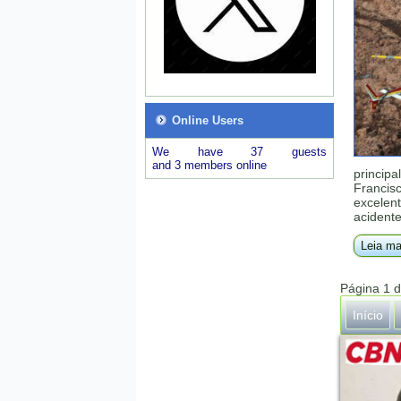
Online Users
We have 37 guests
and 3 members online
principa
Francis
excelent
acident
Leia ma
Página 1 
Início