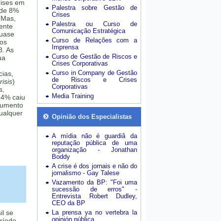
rises em
Palestra sobre Gestão de
 de 8%
Crises
 Mas,
Palestra ou Curso de
mente
Comunicação Estratégica
quase
Curso de Relações com a
sos
Imprensa
3. As
Curso de Gestão de Riscos e
ua
Crises Corporativas
Curso in Company de Gestão
cias,
de Riscos e Crises
isis
)
Corporativas
s,
Media Training
24% caiu
aumento
ualquer
Opinião dos Especialistas
A mídia não é guardiã da
reputação pública de uma
organização - Jonathan
Boddy
A crise é dos jornais e não do
jornalismo - Gay Talese
Vazamento da BP: "Foi uma
sucessão de erros" -
Entrevista Robert Dudley,
CEO da BP
il se
La prensa ya no vertebra la
opinión pública
eríodo