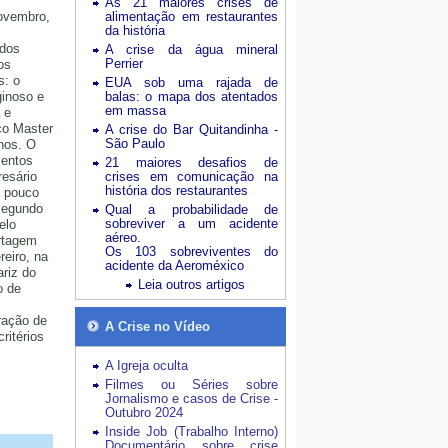
As 21 maiores crises de
novembro,
alimentação em restaurantes
da história
 dos
A crise da água mineral
Perrier
os
s: o
EUA sob uma rajada de
ginoso e
balas: o mapa dos atentados
em massa
 e
co Master
A crise do Bar Quitandinha -
São Paulo
hos. O
mentos
21 maiores desafios de
esário
crises em comunicação na
história dos restaurantes
á pouco
Segundo
Qual a probabilidade de
sobreviver a um acidente
elo
aéreo.
rtagem
Os 103 sobreviventes do
reiro, na
acidente da Aeroméxico
ariz do
Leia outros artigos
o de
ração de
A Crise no Vídeo
ritérios
A Igreja oculta
Filmes ou Séries sobre
Jornalismo e casos de Crise -
Outubro 2024
Inside Job (Trabalho Interno)
Documentário sobre crise