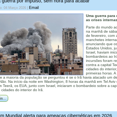
guerra por impulso, sem hora para acabar
Email
do: 04 Março 2026
|
Uma guerra para e
as crises interna
Parte do mundo a
na manhã de sába
de fevereiro, com 
manchetes interna
anunciando que o
Estados Unidos, j
Israel, haviam inic
bombardeios ao Ir
incursões foram re
contra a capital Te
cidades do interior
primeiras horas. A
ue a maioria da população se perguntou é se o Irã havia atacado um d
Não. Na início da noite em Washington; 8 horas da manhã em Tel Aviv 
 Teerã, os EUA, junto com Israel, iniciaram o bombardeio sobre a capi
cidades do interior do Irã.
is...
m Mundial alerta para ameaças cibernéticas em 2026