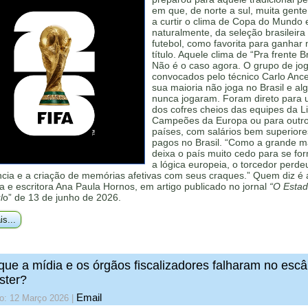
em que, de norte a sul, muita gent
a curtir o clima de Copa do Mundo 
naturalmente, da seleção brasileira
futebol, como favorita para ganhar
título. Aquele clima de “Pra frente Bra
Não é o caso agora. O grupo de jo
convocados pelo técnico Carlo Ance
sua maioria não joga no Brasil e al
nunca jogaram. Foram direto para u
dos cofres cheios das equipes da L
Campeões da Europa ou para outr
países, com salários bem superiore
pagos no Brasil. “Como a grande m
deixa o país muito cedo para se fo
a lógica europeia, o torcedor perde
ncia e a criação de memórias afetivas com seus craques.” Quem diz é 
a e escritora Ana Paula Hornos, em artigo publicado no jornal
“O Estad
l
o” de 13 de junho de 2026.
is...
que a mídia e os órgãos fiscalizadores falharam no esc
ster?
Email
do: 12 Março 2026
|