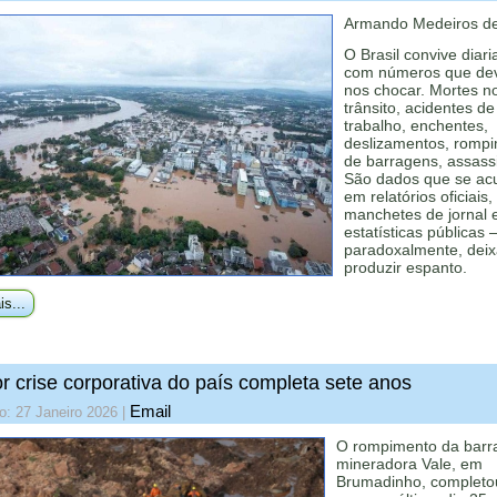
Armando Medeiros de
O Brasil convive diar
com números que de
nos chocar. Mortes n
trânsito, acidentes de
trabalho, enchentes,
deslizamentos, romp
de barragens, assass
São dados que se a
em relatórios oficiais,
manchetes de jornal 
estatísticas públicas
paradoxalmente, dei
produzir espanto.
is...
r crise corporativa do país completa sete anos
Email
o: 27 Janeiro 2026
|
O rompimento da bar
mineradora Vale, em
Brumadinho, completo