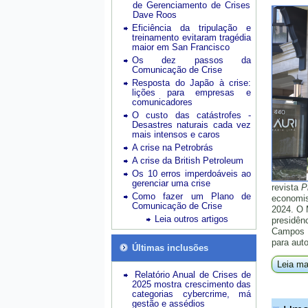
de Gerenciamento de Crises
Dave Roos
Eficiência da tripulação e
treinamento evitaram tragédia
maior em San Francisco
Os dez passos da
Comunicação de Crise
Resposta do Japão à crise:
lições para empresas e
comunicadores
O custo das catástrofes -
Desastres naturais cada vez
mais intensos e caros
A crise na Petrobrás
A crise da British Petroleum
Os 10 erros imperdoáveis ao
gerenciar uma crise
revista
P
Como fazer um Plano de
economis
Comunicação de Crise
2024. O 
Leia outros artigos
presidên
Campos N
para auto
Últimas inclusões
Leia ma
Relatório Anual de Crises de
2025 mostra crescimento das
categorias cybercrime, má
gestão e assédios