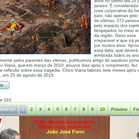
anos no último dia 25 
janeiro. É considerada
crise corporativa da hi
país, não apenas pel
de vítimas, 272 pesso
pelo impacto dos rejei
despejados no meio a
da região. Dano esse
irreparável e que irá p
por muitos anos. Apro
essa data, que deverá
lembrada todos os ano
lmente pelos parentes das vítimas, publicamos artigo do saudoso jornal
co Viana, que em março de 2019, poucos dias após o rompimento, fez
e reflexão sobre essa tragédia. Chico Viana faleceu sete meses após 
e, em 25 de agosto de 2019.
is...
de 163
Anterior
1
2
3
4
5
6
7
8
9
10
Próximo
Fi