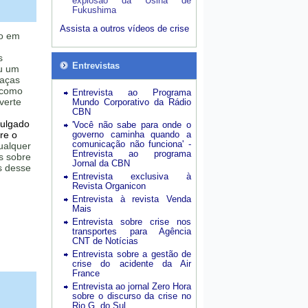
explosão da Usina de
Fukushima
Assista a outros vídeos de crise
do em
s
Entrevistas
u um
eaças
 como
Entrevista ao Programa
verte
Mundo Corporativo da Rádio
CBN
vulgado
'Você não sabe para onde o
re o
governo caminha quando a
comunicação não funciona' -
ualquer
Entrevista ao programa
s sobre
Jornal da CBN
s desse
Entrevista exclusiva à
Revista Organicon
Entrevista à revista Venda
Mais
Entrevista sobre crise nos
transportes para Agência
CNT de Notícias
Entrevista sobre a gestão de
crise do acidente da Air
France
Entrevista ao jornal Zero Hora
sobre o discurso da crise no
Rio G. do Sul