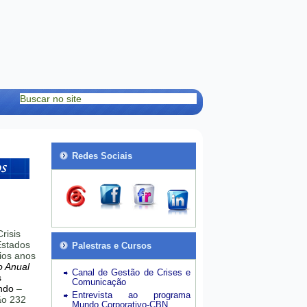
Redes Sociais
risis
stados
Palestras e Cursos
ios anos
o Anual
Canal de Gestão de Crises e
s
Comunicação
ndo
–
Entrevista ao programa
hão 232
Mundo Corporativo-CBN