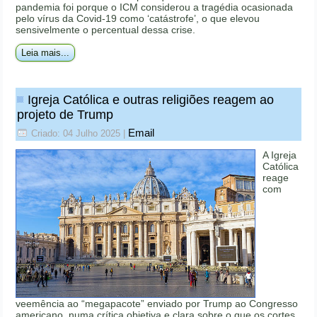
pandemia foi porque o ICM considerou a tragédia ocasionada
pelo vírus da Covid-19 como ‘catástrofe’, o que elevou
sensivelmente o percentual dessa crise.
Leia mais...
Igreja Católica e outras religiões reagem ao
projeto de Trump
Email
Criado: 04 Julho 2025
|
A Igreja
Católica
reage
com
veemência ao “megapacote” enviado por Trump ao Congresso
americano, numa crítica objetiva e clara sobre o que os cortes