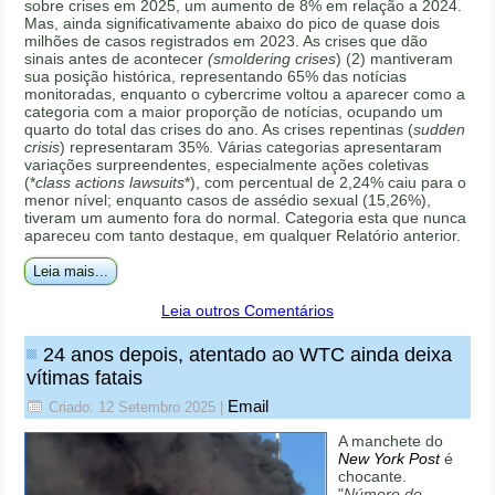
sobre crises em 2025, um aumento de 8% em relação a 2024.
Mas, ainda significativamente abaixo do pico de quase dois
milhões de casos registrados em 2023. As crises que dão
sinais antes de acontecer
(smoldering crises
) (2) mantiveram
sua posição histórica, representando 65% das notícias
monitoradas, enquanto o cybercrime voltou a aparecer como a
categoria com a maior proporção de notícias, ocupando um
quarto do total das crises do ano. As crises repentinas (
sudden
crisis
) representaram 35%. Várias categorias apresentaram
variações surpreendentes, especialmente ações coletivas
(*
class actions lawsuits
*), com percentual de 2,24% caiu para o
menor nível; enquanto casos de assédio sexual (15,26%),
tiveram um aumento fora do normal. Categoria esta que nunca
apareceu com tanto destaque, em qualquer Relatório anterior.
Leia mais...
Leia outros Comentários
24 anos depois, atentado ao WTC ainda deixa
vítimas fatais
Email
Criado: 12 Setembro 2025
|
A manchete do
New York Post
é
chocante.
"
Número de