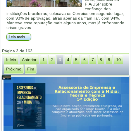
FIA/USP sobre
confiança das
instituições brasileiras, colocava os Correios em segundo lugar,
com 93% de aprovação, atrás apenas da “família”, com 94%.
Manteve essa reputação mais alguns anos, mas já enfrentando
crises graves.
Leia mais...
Página 3 de 163
Início
Anterior
1
2
3
4
5
6
7
8
9
10
Próximo
Fim