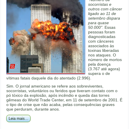
socorristas e
outros com câncer
ligado ao 11 de
setembro dispara
para quase
50.000"
. Essas
pessoas foram
diagnosticadas
com cânceres
associados às
toxinas liberadas
nos ataques. O
número de mortos
pela doença
(3.767 até agora)
supera o de
vítimas fatais daquele dia do atentado (2.996).
Sim. O jornal americano se refere aos sobreviventes,
socorristas, voluntários ou feridos que tiveram contato com o
pó tóxico da explosão, após incêndio e queda das torres
gêmeas do World Trade Center, em 11 de setembro de 2001. É
o tipo de crise que não acaba, pelas consequências graves
que perduram, durante anos.
Leia mais...