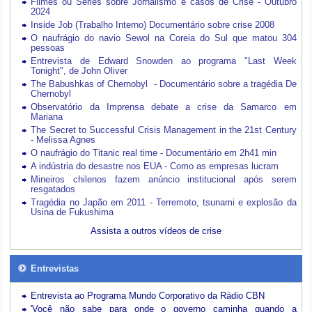
Filmes ou Séries sobre Jornalismo e casos de Crise - Outubro
2024
Inside Job (Trabalho Interno) Documentário sobre crise 2008
O naufrágio do navio Sewol na Coreia do Sul que matou 304
pessoas
Entrevista de Edward Snowden ao programa "Last Week
Tonight", de John Oliver
The Babushkas of Chernobyl - Documentário sobre a tragédia De
Chernobyl
Observatório da Imprensa debate a crise da Samarco em
Mariana
The Secret to Successful Crisis Management in the 21st Century
- Melissa Agnes
O naufrágio do Titanic real time - Documentário em 2h41 min
A indústria do desastre nos EUA - Como as empresas lucram
Mineiros chilenos fazem anúncio institucional após serem
resgatados
Tragédia no Japão em 2011 - Terremoto, tsunami e explosão da
Usina de Fukushima
Assista a outros vídeos de crise
Entrevistas
Entrevista ao Programa Mundo Corporativo da Rádio CBN
'Você não sabe para onde o governo caminha quando a