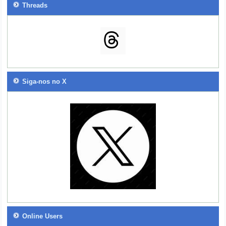
Threads
Siga-nos no X
Online Users